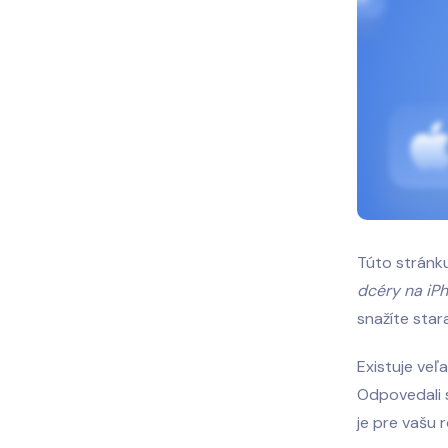
Túto stránk
dcéry na iP
snažíte star
Existuje veľ
Odpovedali s
je pre vašu 