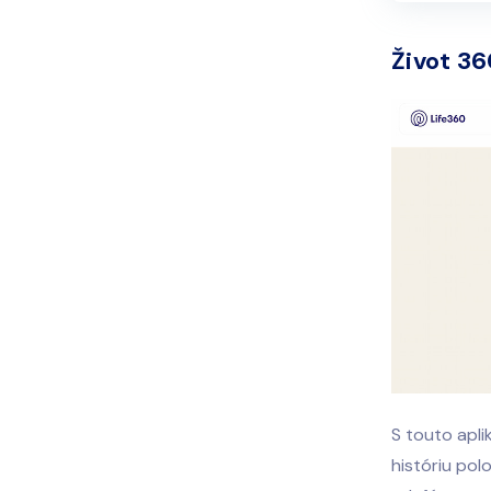
Život 3
S touto apli
históriu pol