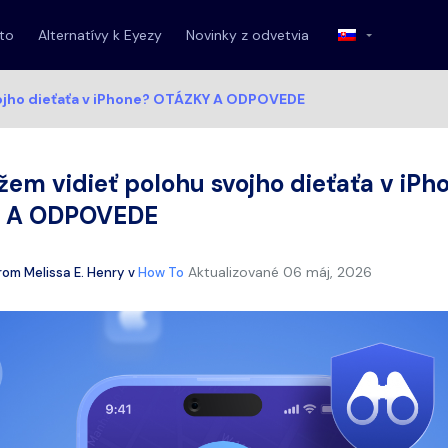
 to
Alternatívy k Eyezy
Novinky z odvetvia
ojho dieťaťa v iPhone? OTÁZKY A ODPOVEDE
em vidieť polohu svojho dieťaťa v iPh
 A ODPOVEDE
Aktualizované
06 máj, 2026
rom
Melissa E. Henry
v
How To