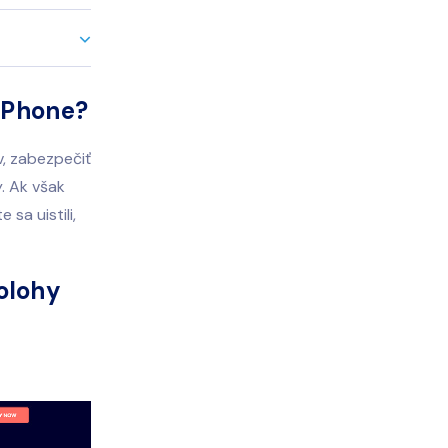
 iPhone?
v, zabezpečiť
y. Ak však
sa uistili,
olohy