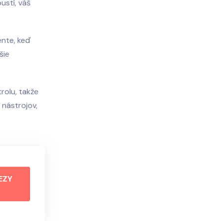
ustí, váš
ente, keď
šie
rolu, takže
 nástrojov,
EZY