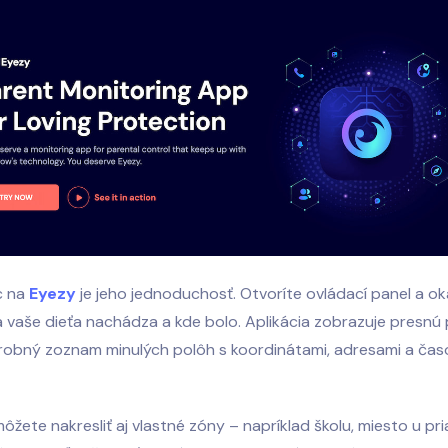
c na
Eyezy
je jeho jednoduchosť. Otvoríte ovládací panel a o
sa vaše dieťa nachádza a kde bolo. Aplikácia zobrazuje presnú
obný zoznam minulých polôh s koordinátami, adresami a čas
ôžete nakresliť aj vlastné zóny – napríklad školu, miesto u pr