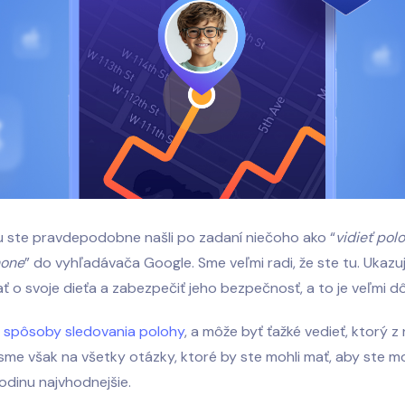
u ste pravdepodobne našli po zadaní niečoho ako “
vidieť pol
hone
” do vyhľadávača Google. Sme veľmi radi, že ste tu. Ukazuj
ať o svoje dieťa a zabezpečiť jeho bezpečnosť, a to je veľmi dô
a
spôsoby sledovania polohy
, a môže byť ťažké vedieť, ktorý z 
me však na všetky otázky, ktoré by ste mohli mať, aby ste mohl
rodinu najvhodnejšie.