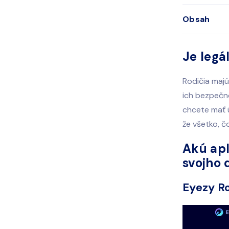
Obsah
Je legá
Rodičia majú
ich bezpečno
chcete mať ú
že všetko, čo
Akú apl
svojho 
Eyezy Ro