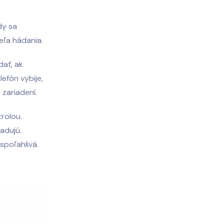
dy sa
eľa hádania.
dať, ak
efón vybije,
zariadení.
trolou.
adujú.
spoľahlivá.