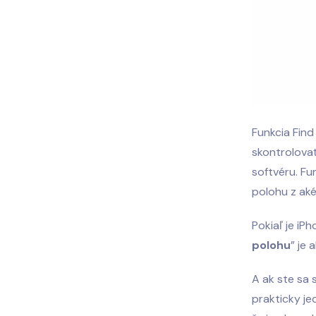
Funkcia Find
skontrolovať
softvéru. Fu
polohu z aké
Pokiaľ je iP
polohu
” je
A ak ste sa s
prakticky je