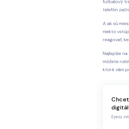
futbalový tr
telefón začn
A ak sú mies
niekto vstúp
reagovať, ke
Najlepšie na
môžete robiť
ktoré vám po
Chcet
digitá
Eyezy zvl