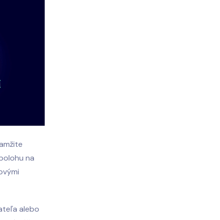
kamžite
 polohu na
ovými
iateľa alebo