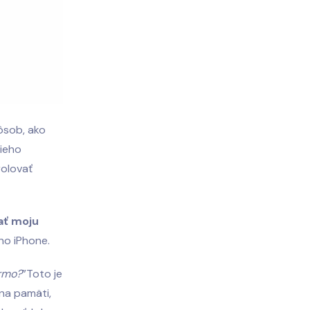
ôsob, ako
šieho
rolovať
ať moju
ho iPhone.
armo?
”Toto je
na pamäti,