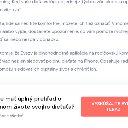
éning. Keď vaše dieťa vstúpi do jednej z týchto zón alebo ju op
e vibrovať.
ta, kde sa necítite komfortne, môžete ich tiež označiť. V mom
i alebo vyjde, dostanete upozornenie, čo vám pomôže rýchlej
ď sa niečo nezdá v poriadku.
 tom je, že Eyezy je plnohodnotná aplikácia na rodičovskú kont
 viac než len sledovať polohu dieťaťa na iPhone. Obsahuje rad
môžu sledovať ich digitálny život a chrániť ich.
e mať úplný prehľad o
VYSKÚŠAJTE EY
lnom živote svojho dieťaťa?
TERAZ
ádne všetko!