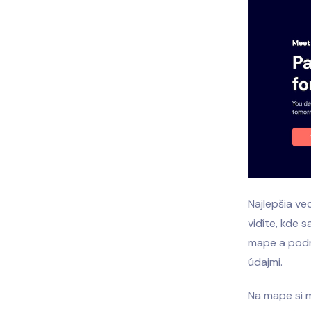
Najlepšia ve
vidíte, kde 
mape a podr
údajmi.
Na mape si m