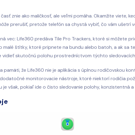
časť znie ako maličkosť, ale veľmi pomáha. Okamžite viete, ke
ôže prerušiť, pretože telefón sa chystá vybiť, čo vám ušetrí v
čná vec: Life360 predáva Tile Pro Trackers, ktoré si môžete pri
o malé štítky, ktoré pripnete na bundu alebo batoh, a ak sa tel
 vidieť skutočnú polohu prostredníctvom týchto sledovacích 
a pamäti, že Life360 nie je aplikácia s úplnou rodičovskou kon
odatočné monitorovacie nástroje, ktoré niektorí rodičia pož
 je však, pokiaľ ide o čisto sledovanie polohy, konzistentná a 
oje