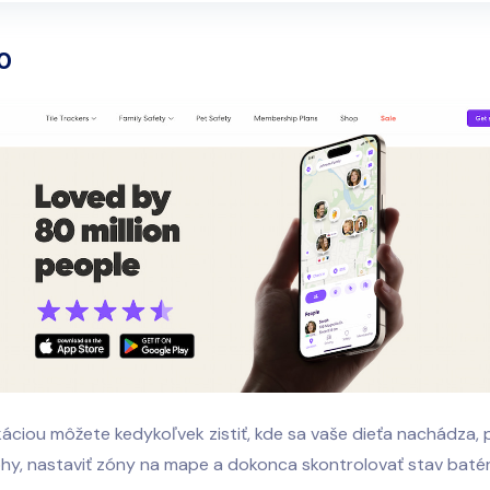
60
káciou môžete kedykoľvek zistiť, kde sa vaše dieťa nachádza, p
ohy, nastaviť zóny na mape a dokonca skontrolovať stav batér