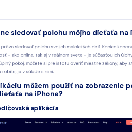
lne sledovať polohu môjho dieťaťa na
 právo sledovať polohu svojich maloletých detí. Koniec konco
sť – ako online, tak aj v reálnom svete – je súčasťou ich úloh
plný pokoj, môžete si pre istotu overiť miestne zákony, aby ste 
 robíte, je v súlade s nimi.
ikáciu môžem použiť na zobrazenie p
dieťaťa na iPhone?
dičovská aplikácia