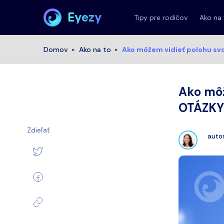
Eyezy
Tipy pre rodičov
Ako na
Domov
Ako na to
Ako môžem vidieť polohu sv
Ako môž
OTÁZKY
Zdieľať
auto