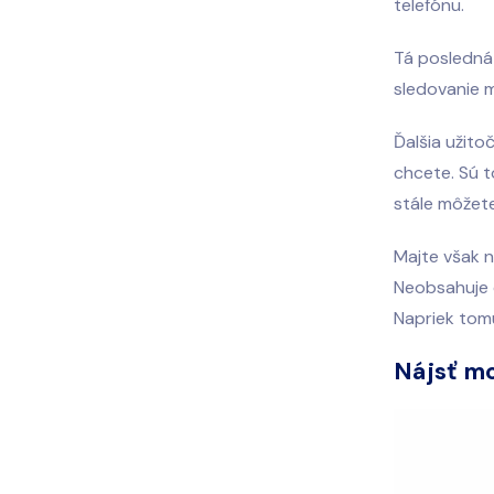
telefónu.
Tá posledná 
sledovanie m
Ďalšia užito
chcete. Sú t
stále môžete
Majte však n
Neobsahuje d
Napriek tomu
Nájsť m