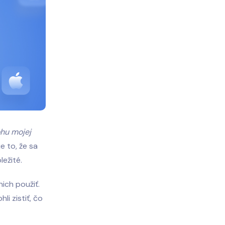
ohu mojej
e to, že sa
ležité.
nich použiť.
i zistiť, čo