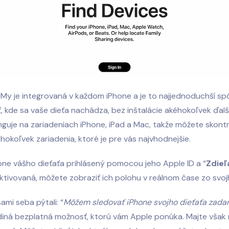
 My je integrovaná v každom iPhone a je to najjednoduchší sp
, kde sa vaše dieťa nachádza, bez inštalácie akéhokoľvek ďal
nguje na zariadeniach iPhone, iPad a Mac, takže môžete skont
hokoľvek zariadenia, ktoré je pre vás najvhodnejšie.
hone vášho dieťaťa prihlásený pomocou jeho Apple ID a “
Zdieľ
 aktivovaná, môžete zobraziť ich polohu v reálnom čase zo svoj
ami seba pýtali: “
Môžem sledovať iPhone svojho dieťaťa zad
diná bezplatná možnosť, ktorú vám Apple ponúka. Majte však 