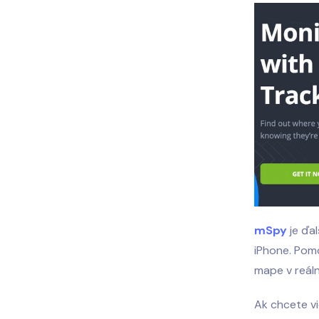
mSpy
je ďal
iPhone. Pomo
mape v reáln
Ak chcete vi