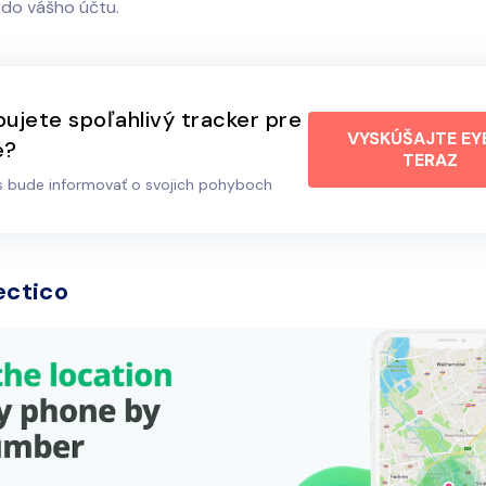
 do vášho účtu.
ujete spoľahlivý tracker pre
VYSKÚŠAJTE EY
e?
TERAZ
s bude informovať o svojich pohyboch
ectico