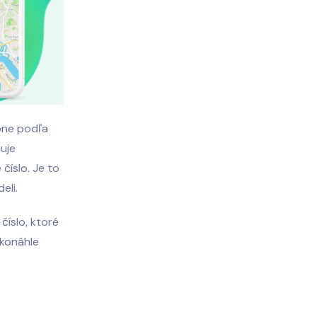
hone podľa
uje
číslo. Je to
eli.
číslo, ktoré
Akonáhle