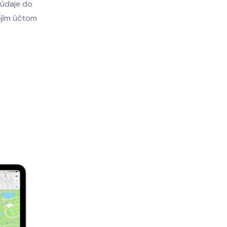
e údaje do
ojím účtom