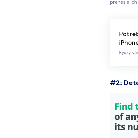
prenesie ich
Potreb
iPhon
Eyezy vá
#2: Det