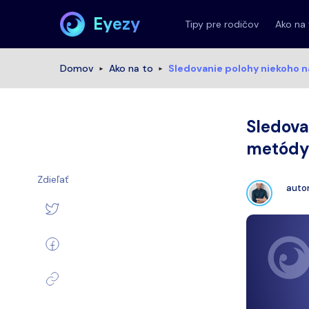
Eyezy
Tipy pre rodičov
Ako na
Domov
Ako na to
Sledovanie polohy niekoho na
Sledova
metódy 
Zdieľať
auto