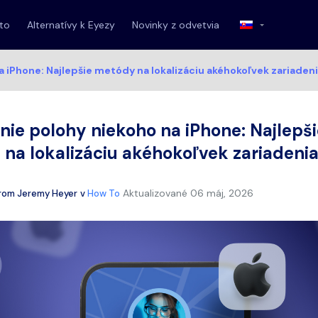
 to
Alternatívy k Eyezy
Novinky z odvetvia
 iPhone: Najlepšie metódy na lokalizáciu akéhokoľvek zariaden
nie polohy niekoho na iPhone: Najlepš
na lokalizáciu akéhokoľvek zariadeni
Aktualizované
06 máj, 2026
rom
Jeremy Heyer
v
How To