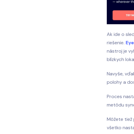
Ak ide o sle
riešenie.
Ey
nástroj je v
blízkych lok
Navyše, vďak
polohy a do
Proces nasta
metódu sync
Môžete tiež
všetko nasta