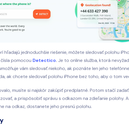
orí hľadajú jednoduchšie riešenie, môžete sledovať polohu iP
 čísla pomocou
Detectico
.
Je to online služba, ktorá nevyžad
 umožňuje vám sledovať niekoho, ak poznáte len jeho telefónne 
a, ak chcete sledovať polohu iPhone bez toho, aby o tom ved
valo, musíte si najskôr zakúpiť predplatné. Potom stačí zadať 
izovať, a prispôsobiť správu s odkazom na zdieľanie polohy. 
kne na odkaz, dostanete jeho presnú polohu.
y