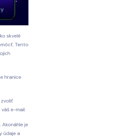
ako skvelé
omôcť. Tento
ojich
ne hranice
zvoliť
váš e-mail.
 Akonáhle je
y údaje a