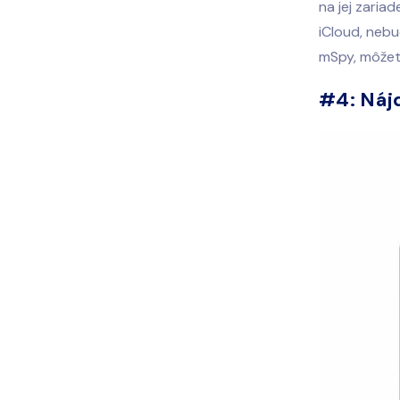
na jej zaria
iCloud, nebu
mSpy, môžete
#4: Náj