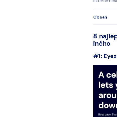
externé rieš
Obsah
8 najle
iného
#1: Eye