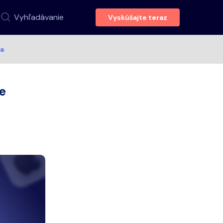
Vyhľadávanie
Vyskúšajte teraz
ia
ie
a