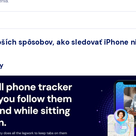
enia.
pších spôsobov, ako sledovať iPhone 
zy