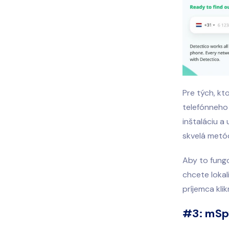
Pre tých, kt
telefónneho
inštaláciu a
skvelá metód
Aby to fungo
chcete lokal
príjemca kli
#3: mSp