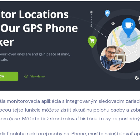
šia monitorovacia aplikácia s integrovaným sledovacím zaria
cou tejto funkcie môžete zistiť aktuálnu polohu osoby a zobr
om čase. Môžete tiež skontrolovať históriu trasy za posledný
dieť polohu niektorej osoby na iPhone, musíte nainštalovať ap