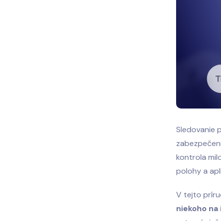
Sledovanie 
zabezpečeni
kontrola mil
polohy a apl
V tejto prí
niekoho na