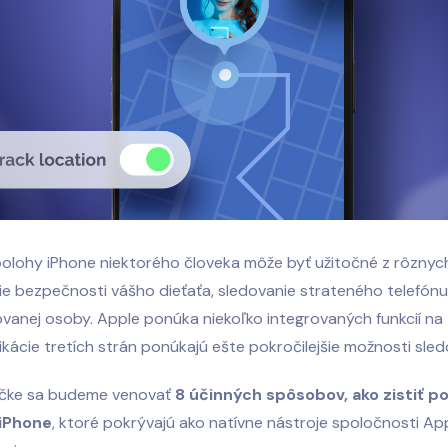
polohy iPhone niektorého človeka môže byť užitočné z rôzny
e bezpečnosti vášho dieťaťa, sledovanie strateného telefónu
ovanej osoby. Apple ponúka niekoľko integrovaných funkcií na 
ikácie tretích strán ponúkajú ešte pokročilejšie možnosti sled
ručke sa budeme venovať
8 účinných spôsobov, ako zistiť p
 iPhone
, ktoré pokrývajú ako natívne nástroje spoločnosti App