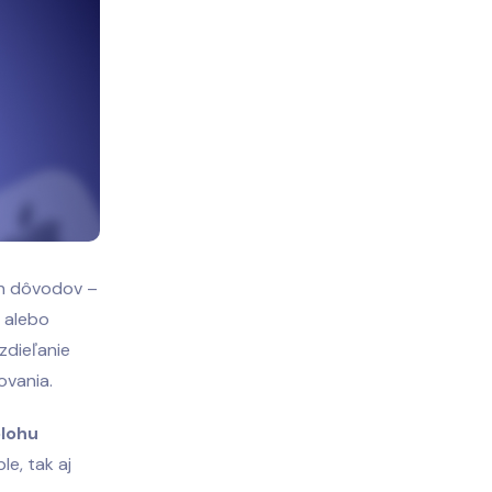
ch dôvodov –
 alebo
zdieľanie
ovania.
olohu
le, tak aj