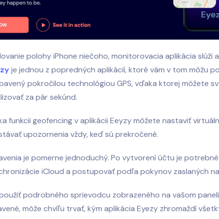
dovanie polohy iPhone niečoho, monitorovacia aplikácia slúži 
ezy
je jednou z popredných aplikácií, ktoré vám v tom môžu p
ybavený pokročilou technológiou GPS, vďaka ktorej môžete sv
alizovať za pár sekúnd.
a funkcii geofencing v aplikácii Eeyzy môžete nastaviť virtuál
stávať upozornenia vždy, keď sú prekročené.
venia je pomerne jednoduchý. Po vytvorení účtu je potrebné 
hronizácie iCloud a postupovať podľa pokynov zaslaných na 
 použiť podrobného sprievodcu zobrazeného na vašom paneli.
vené, môže chvíľu trvať, kým aplikácia Eyezy zhromaždí všetk