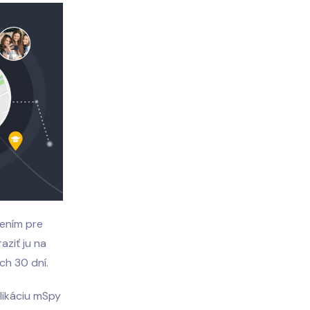
dením pre
aziť ju na
ch 30 dní.
likáciu mSpy