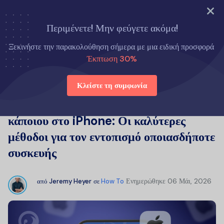
ΔΟΚΙΜΑΣΤΕ ΤΩΡΑ
Περιμένετε! Μην φεύγετε ακόμα!
Αρχική σελίδα
Πώς να
Ξεκινήστε την παρακολούθηση σήμερα με μια ειδική προσφορά
Παρακολούθηση της τοποθεσίας κάποιου στο iPhone: Οι καλύτερες
Έκπτωση 30%
μέθοδοι για τον εντοπισμό οποιασδήποτε συσκευής
Κλείστε τη συμφωνία
Παρακολούθηση της τοποθεσίας
κάποιου στο iPhone: Οι καλύτερες
μέθοδοι για τον εντοπισμό οποιασδήποτε
συσκευής
Ενημερώθηκε
06 Μάι, 2026
από
Jeremy Heyer
σε
How To