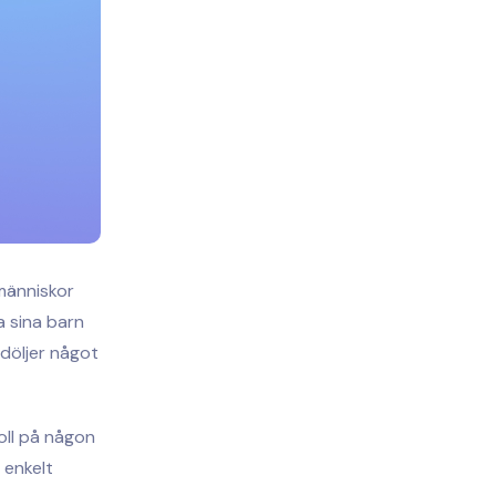
människor
a sina barn
 döljer något
oll på någon
 enkelt