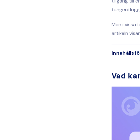
tillgång till
tangentlogg
Men i vissa 
artikeln visa
Innehållsf
Vad ka