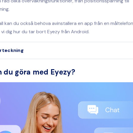
 en rad olika övervakningsfunktioner, från positionsspårning till
ning.
fall kan du också behöva avinstallera en app från en måltelefon
r vi dig hur du tar bort Eyezy från Android.
örteckning
n du göra med Eyezy?