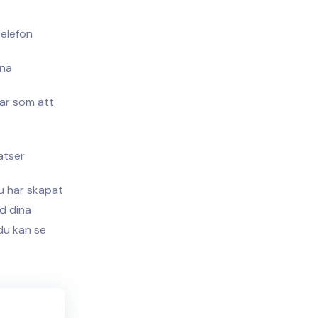
telefon
rna
gar som att
atser
 du har skapat
d dina
du kan se