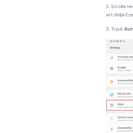
Scrolla ne
att dölja Ey
Tryck
Avi