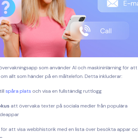
övervakningsapp som använder AI och maskininlärning för att 
m allt som händer på en måltelefon. Detta inkluderar:
ill
spåra plats
och visa en fullständig ruttlogg
okus
att övervaka texter på sociala medier från populära
deappar
för att visa webbhistorik med en lista över besökta appar o
n