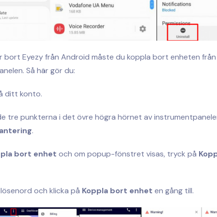
r bort Eyezy från Android måste du koppla bort enheten från 
nelen. Så här gör du:
å ditt konto.
de tre punkterna i det övre högra hörnet av instrumentpanele
antering
.
pla bort enhet
och om popup-fönstret visas, tryck på
Kopp
 lösenord och klicka på
Koppla bort enhet
en gång till.