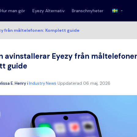
Hur man gör
Eyezy Alternativ
Branschnyheter
zy från måltelefonen: Komplett guide
 avinstallerar Eyezy från måltelefone
t guide
Uppdaterad
06 maj, 2026
lissa E. Henry
i
Industry News