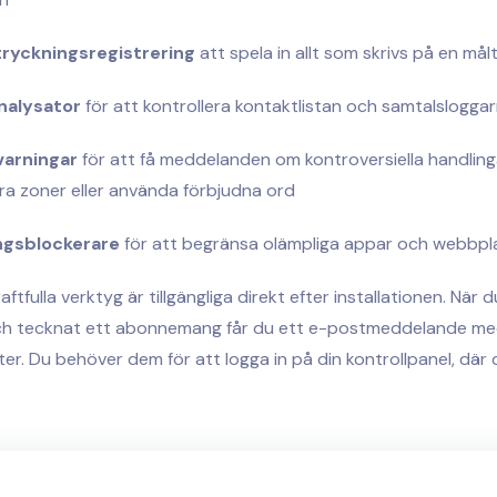
ryckningsregistrering
att spela in allt som skrivs på en mål
nalysator
för att kontrollera kontaktlistan och samtalslogga
varningar
för att få meddelanden om kontroversiella handlin
ra zoner eller använda förbjudna ord
ngsblockerare
för att begränsa olämpliga appar och webbpl
aftfulla verktyg är tillgängliga direkt efter installationen. När
ch tecknat ett abonnemang får du ett e-postmeddelande me
er. Du behöver dem för att logga in på din kontrollpanel, där 