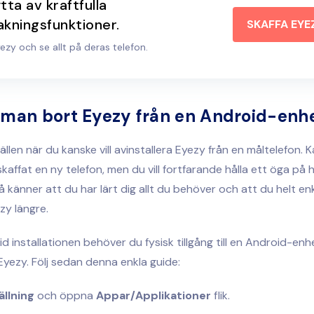
tta av kraftfulla
kningsfunktioner.
SKAFFA EYE
ezy och se allt på deras telefon.
 man bort Eyezy från en Android-enh
lfällen när du kanske vill avinstallera Eyezy från en måltelefon. 
skaffat en ny telefon, men du vill fortfarande hålla ett öga på 
 känner att du har lärt dig allt du behöver och att du helt enk
zy längre.
id installationen behöver du fysisk tillgång till en Android-enh
 Eyezy. Följ sedan denna enkla guide:
ällning
och öppna
Appar/Applikationer
flik.