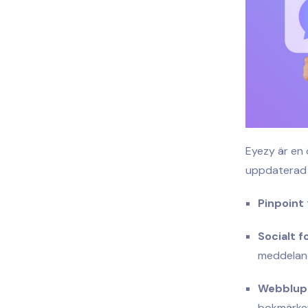
Eyezy är en 
uppdaterad o
Pinpoint
t
Socialt f
meddelan
Webblup
bokmärke