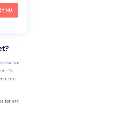
ZY NU
et?
Kanske har
hen. Du
elt inte
et för att