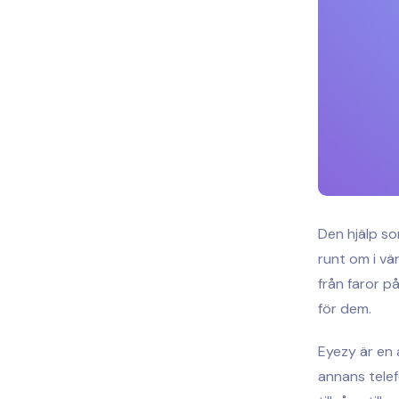
Den hjälp so
runt om i vä
från faror p
för dem.
Eyezy är en 
annans telef