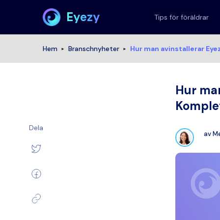
Eyezy
Tips för föräldrar
Hem
Branschnyheter
Hur man avinstallerar Eye
Hur man
Komplet
Dela
av
Me