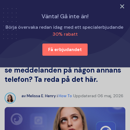
PROVA NU
Vänta! Gå inte än!
Hem
Hur man gör
Börja övervaka redan idag med ett specialerbjudande
Finns det någon app som låter dig se meddelanden på
30% rabatt
någon annans telefon? Ta reda på det här.
Få erbjudandet
Finns det någon app som låter dig
se meddelanden på någon annans
telefon? Ta reda på det här.
Uppdaterad
06 maj, 2026
av
Melissa E. Henry
i
How To