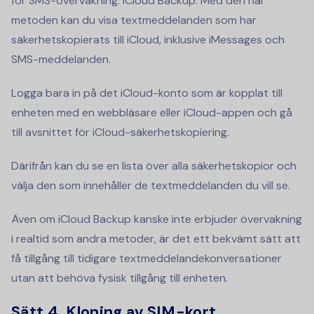
för SMS-övervakning: iCloud Backup. Med den här
metoden kan du visa textmeddelanden som har
säkerhetskopierats till iCloud, inklusive iMessages och
SMS-meddelanden.
Logga bara in på det iCloud-konto som är kopplat till
enheten med en webbläsare eller iCloud-appen och gå
till avsnittet för iCloud-säkerhetskopiering.
Därifrån kan du se en lista över alla säkerhetskopior och
välja den som innehåller de textmeddelanden du vill se.
Även om iCloud Backup kanske inte erbjuder övervakning
i realtid som andra metoder, är det ett bekvämt sätt att
få tillgång till tidigare textmeddelandekonversationer
utan att behöva fysisk tillgång till enheten.
Sätt 4.
Kloning av SIM-kort