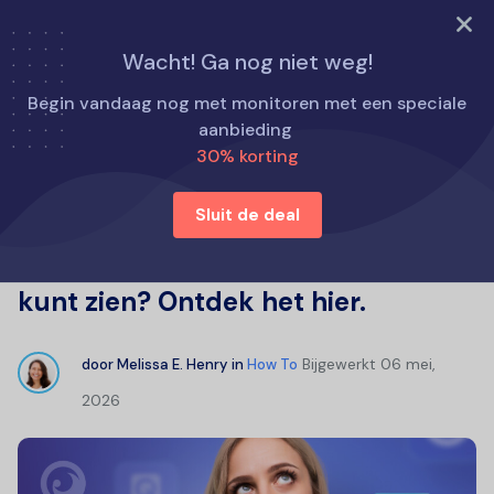
PROBEER NU
Wacht! Ga nog niet weg!
Home
Hoe te
Begin vandaag nog met monitoren met een speciale
Is er een app waarmee je berichten op de telefoon van
aanbieding
iemand anders kunt zien? Ontdek het hier.
30% korting
Sluit de deal
Is er een app waarmee je berichten
op de telefoon van iemand anders
kunt zien? Ontdek het hier.
Bijgewerkt
06 mei,
door
Melissa E. Henry
in
How To
2026