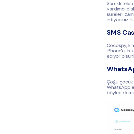
Sürekli tele
yardımcı olab
süreleri, zam
ihtiyacınız o
SMS Cas
Cocospy, kimi
iPhone'a, is
ediyor olsunl
WhatsA
Çoğu çocuk h
WhatsApp en 
böylece kimin