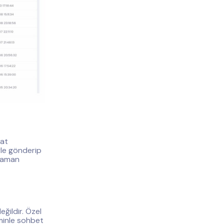
hat
yle gönderip
 zaman
ğildir. Özel
iminle sohbet