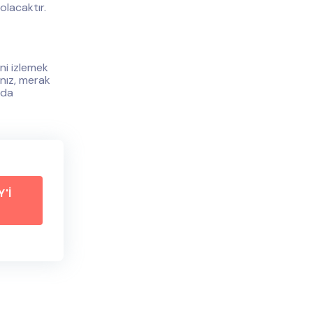
olacaktır.
ni izlemek
anız, merak
nda
Y'İ