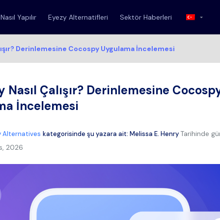
Nasıl Yapılır
Eyezy Alternatifleri
Sektör Haberleri
lışır? Derinlemesine Cocospy Uygulama İncelemesi
 Nasıl Çalışır? Derinlemesine Cocosp
ma İncelemesi
Tarihinde gü
 Alternatives
kategorisinde şu yazara ait:
Melissa E. Henry
s, 2026