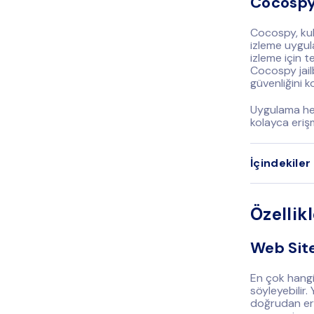
Cocospy
Cocospy, kull
izleme uygul
izleme için t
Cocospy jail
güvenliğini k
Uygulama her
kolayca erişm
İçindekiler
Özellik
Web Sit
En çok hangi
söyleyebilir.
doğrudan eriş