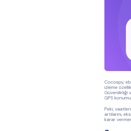
Cocospy, ebev
izleme özelli
Güvenilirliği
GPS konumunu
Peki, vaatler
artılarını, ek
karar vermen