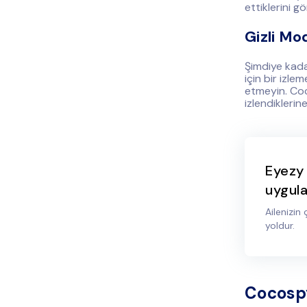
ettiklerini g
Gizli Mo
Şimdiye kadar
için bir izl
etmeyin. Coc
izlendiklerin
Eyezy 
uygula
Ailenizin
yoldur.
Cocosp