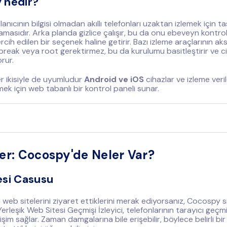
 nedir?
anıcının bilgisi olmadan akıllı telefonları uzaktan izlemek için t
amasıdır. Arka planda gizlice çalışır, bu da onu ebeveyn kontrol
ercih edilen bir seçenek haline getirir. Bazı izleme araçlarının aks
break veya root gerektirmez, bu da kurulumu basitleştirir ve c
orur.
 ikisiyle de uyumludur
Android ve iOS
cihazlar ve izleme veri
ek için web tabanlı bir kontrol paneli sunar.
ler: Cocospy'de Neler Var?
esi Casusu
 web sitelerini ziyaret ettiklerini merak ediyorsanız, Cocospy 
 Yerleşik Web Sitesi Geçmişi İzleyici, telefonlarının tarayıcı geçm
im sağlar. Zaman damgalarına bile erişebilir, böylece belirli bir