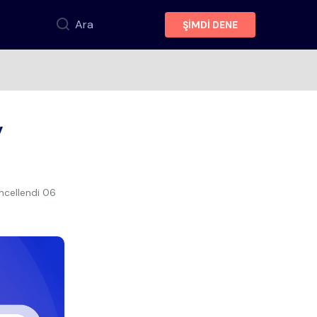
Ara
ŞİMDİ DENE
y
ncellendi
06