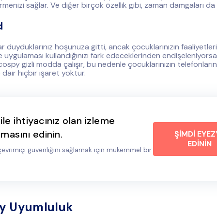
örmenizi sağlar. Ve diğer birçok özellik gibi, zaman damgaları da 
d
 duyduklarınız hoşunuza gitti, ancak çocuklarınızın faaliyetleri
eme uygulaması kullandığınızı fark edeceklerinden endişeleniyors
ospy gizli modda çalışır, bu nedenle çocuklarınızın telefonları
e dair hiçbir işaret yoktur.
ile ihtiyacınız olan izleme
masını edinin.
ŞİMDİ EYEZ
EDİNİN
 çevrimiçi güvenliğini sağlamak için mükemmel bir
y Uyumluluk