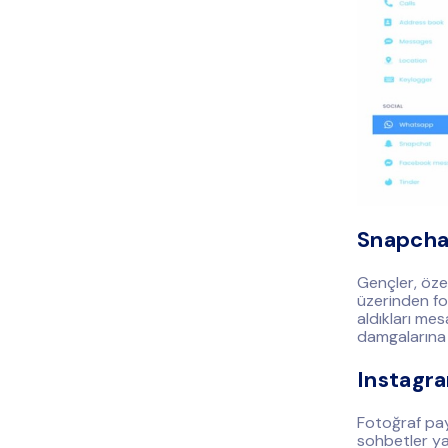
Snapcha
Gençler, öze
üzerinden fo
aldıkları mes
damgalarına d
Instagr
Fotoğraf pay
sohbetler ya