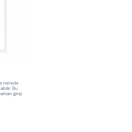
de nerede
bilir. Bu
zaman girip