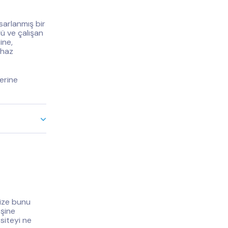
asarlanmış bir
ü ve çalışan
ine,
ihaz
lerine
size bunu
işine
 siteyi ne