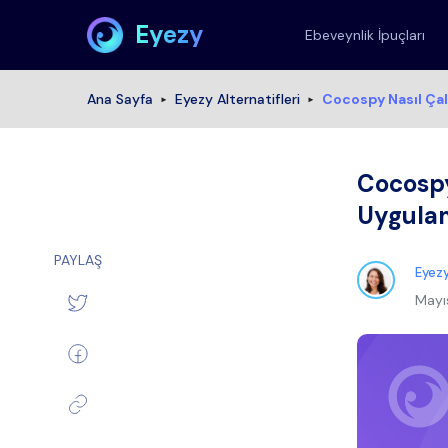
Eyezy
Ebeveynlik İpuçları
Ana Sayfa
Eyezy Alternatifleri
Cocospy Nasıl Ça
Cocospy
Uygula
PAYLAŞ
Eyezy
Mayı