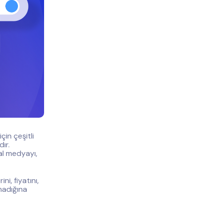
çin çeşitli
ır.
yal medyayı,
ni, fiyatını,
lmadığına