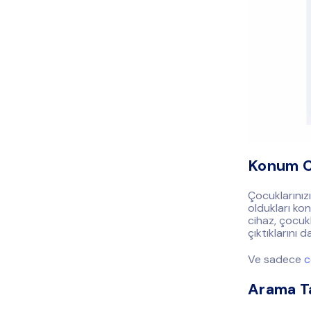
Konum 
Çocuklarınız
oldukları ko
cihaz, çocukl
çıktıklarını 
Ve sadece
c
Arama Ta