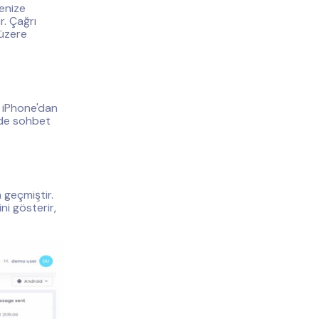
enize
r. Çağrı
 üzere
r iPhone'dan
nde sohbet
 geçmiştir.
i gösterir,