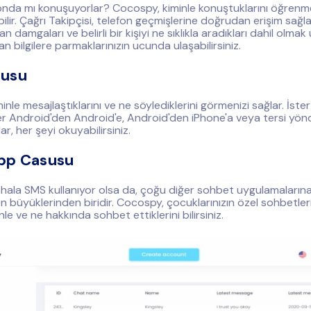
fonda mı konuşuyorlar? Cocospy, kiminle konuştuklarını öğrenm
ilir. Çağrı Takipçisi, telefon geçmişlerine doğrudan erişim sağla
an damgaları ve belirli bir kişiyi ne sıklıkla aradıkları dahil olmak
lan bilgilere parmaklarınızın ucunda ulaşabilirsiniz.
usu
nle mesajlaştıklarını ve ne söylediklerini görmenizi sağlar. İste
ter Android'den Android'e, Android'den iPhone'a veya tersi yö
ar, her şeyi okuyabilirsiniz.
pp Casusu
ala SMS kullanıyor olsa da, çoğu diğer sohbet uygulamalarına
büyüklerinden biridir. Cocospy, çocuklarınızın özel sohbetlerin
le ve ne hakkında sohbet ettiklerini bilirsiniz.