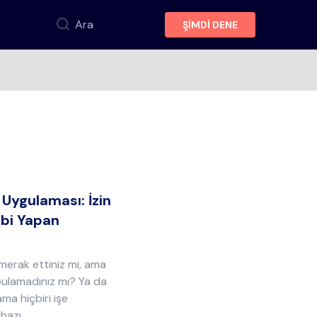
Ara
ŞİMDİ DENE
p Uygulaması: İzin
bi Yapan
merak ettiniz mi, ama
bulamadınız mı? Ya da
ma hiçbiri işe
azı...