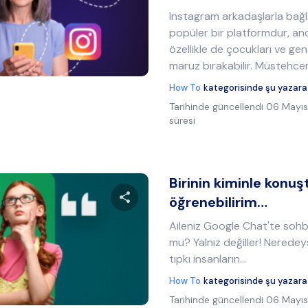
Bu makaleyi paylaş
Instagram arkadaşlarla bağl
popüler bir platformdur, anca
özellikle de çocukları ve genç
Twitter
Facebook
Bağlantıyı kopyala
maruz bırakabilir. Müstehcen 
How To
kategorisinde şu yazara
Tarihinde güncellendi
06 Mayıs
süresi
Birinin kiminle konuş
öğrenebilirim…
Aileniz Google Chat'te soh
Bu makaleyi paylaş
mu? Yalnız değiller! Neredey
tıpkı insanların...
How To
kategorisinde şu yazara
Twitter
Facebook
Bağlantıyı kopyala
Tarihinde güncellendi
06 Mayıs