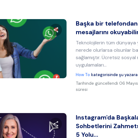
Başka bir telefond
mesajlarını okuyabil
Teknolojilerin tüm dünyaya y
Bu makaleyi paylaş
nerede olurlarsa olsunlar b
sağlamıştır. Ücretsiz sosya
uygulamaları…
Twitter
Facebook
Bağlantıyı kopyala
How To
kategorisinde şu yazara
Tarihinde güncellendi
06 Mayıs
süresi
Instagram'da Başkala
Sohbetlerini Zahmet
5 Yolu...