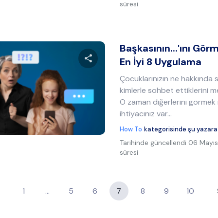
süresi
Başkasının...'ını Gör
En İyi 8 Uygulama
Çocuklarınızın ne hakkında s
Bu makaleyi paylaş
kimlerle sohbet ettiklerini
O zaman diğerlerini görmek 
ihtiyacınız var...
Twitter
Facebook
Bağlantıyı kopyala
How To
kategorisinde şu yazara
Tarihinde güncellendi
06 Mayıs
süresi
1
…
5
6
7
8
9
10