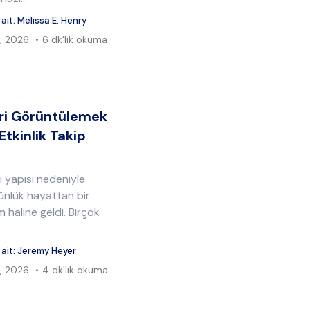
 ait:
Melissa E. Henry
, 2026
6 dk'lık okuma
eri Görüntülemek
Etkinlik Takip
ci yapısı nedeniyle
ünlük hayattan bir
 haline geldi. Birçok
 ait:
Jeremy Heyer
, 2026
4 dk'lık okuma