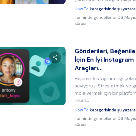
How To
kategorisinde şu yazara
Tarihinde güncellendi
06 Mayıs
süresi
Gönderileri, Beğenil
İçin En İyi Instagram 
Araçları…
Bu makaleyi paylaş
Hepimiz Instagram'ı ilgi çeki
seviyoruz. Stres atmak ve g
mola vermek için bir platform
Twitter
Facebook
Bağlantıyı kopyala
insan…
How To
kategorisinde şu yazara
Tarihinde güncellendi
06 Mayıs
süresi