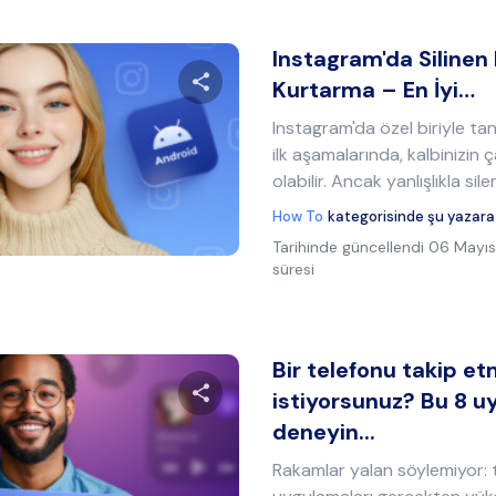
Instagram'da Silinen 
Kurtarma – En İyi…
Instagram'da özel biriyle tanı
Bu makaleyi paylaş
ilk aşamalarında, kalbinizi
olabilir. Ancak yanlışlıkla siler
How To
kategorisinde şu yazara
Twitter
Facebook
Bağlantıyı kopyala
Tarihinde güncellendi
06 Mayıs
süresi
Bir telefonu takip e
istiyorsunuz? Bu 8 
deneyin...
Bu makaleyi paylaş
Rakamlar yalan söylemiyor: 