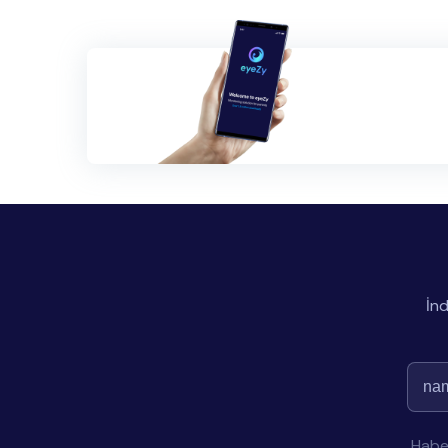
İnd
Haber