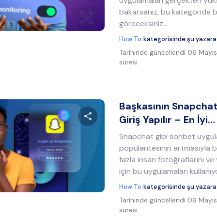
uygulamaları gerçekten yüks
bakarsanız, bu kategoride 
Twitter
Facebook
Bağlantıyı kopyala
göreceksiniz...
How To
kategorisinde şu yazara
Tarihinde güncellendi
06 Mayıs
süresi
Başkasının Snapchat
Giriş Yapılır – En İyi…
Snapchat gibi sohbet uygul
Bu makaleyi paylaş
popülaritesinin artmasıyla b
fazla insan fotoğraflarını v
için bu uygulamaları kullanıyo
Twitter
Facebook
Bağlantıyı kopyala
How To
kategorisinde şu yazara
Tarihinde güncellendi
06 Mayıs
süresi