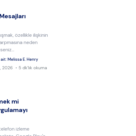
Mesajları
şmak, özellikle ilişkinin
n çarpmasına neden
seniz...
 ait:
Melissa E. Henry
, 2026
5 dk'lık okuma
tmek mi
uygulamayı
telefon izleme