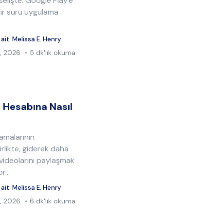
elişte. Google Play'e
bir sürü uygulama
 ait:
Melissa E. Henry
, 2026
5 dk'lık okuma
 Hesabına Nasıl
amalarının
irlikte, giderek daha
e videolarını paylaşmak
r...
 ait:
Melissa E. Henry
, 2026
6 dk'lık okuma