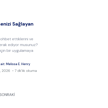
menizi Sağlayan
ohbet ettiklerini ve
 merak ediyor musunuz?
için bir uygulamaya
 ait:
Melissa E. Henry
, 2026
7 dk'lık okuma
SONRAKİ