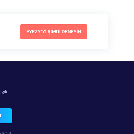
EYEZY'Yİ ŞİMDİ DENEYİN
gili
l
 kabul