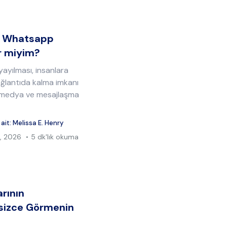
an Whatsapp
ir miyim?
ayılması, insanlara
ağlantıda kalma imkanı
l medya ve mesajlaşma
 ait:
Melissa E. Henry
, 2026
5 dk'lık okuma
rının
sizce Görmenin