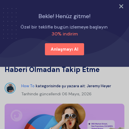
ŞİMDİ DENE
Bekle! Henüz gitme!
Ana Sayfa
Nasıl Yapılır
Özel bir teklifle bugün izlemeye başlayın
Google Haritalar'da Birini Onun Haberi Olmadan Takip
30% indirim
Etme
Anlaşmayı Al
Google Haritalar'da Birini Onun
Haberi Olmadan Takip Etme
How To
kategorisinde şu yazara ait:
Jeremy Heyer
Tarihinde güncellendi
06 Mayıs, 2026