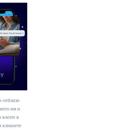
о-отблизо
ието им и
 влезте в
и кликнете