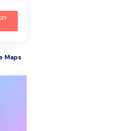
EZY
le Maps