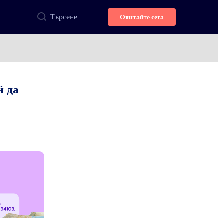
Търсене
Опитайте сега
й да