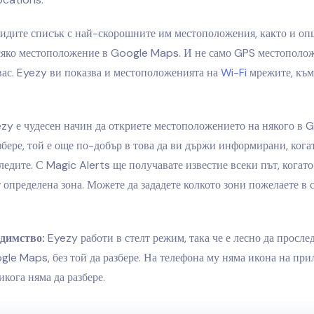
идите списък с най-скорошните им местоположения, както и опц
сяко местоположение в Google Maps. И не само GPS местополож
вас. Eyezy ви показва и местоположенията на
Wi-Fi
мрежите, към 
zy е чудесен начин да откриете местоположението на някого в 
азбере, той е още по-добър в това да ви държи информирани, кога
следите. С Magic Alerts ще получавате известие всеки път, когато
т определена зона. Можете да зададете колкото зони пожелаете в 
димство:
Eyezy работи в стелт режим, така че е лесно да просле
gle Maps, без той да разбере. На телефона му няма икона на пр
икога няма да разбере.