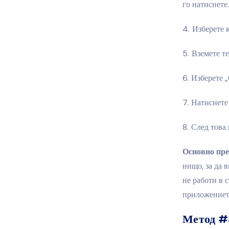
го натиснете.
Изберете к
Вземете т
Изберете 
Натиснете 
След това 
Основно пре
нищо, за да 
не работи в с
приложението
Метод #