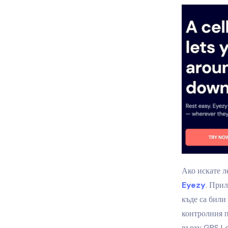
Ако искате л
Eyezy
. При
къде са били
контролния п
върху GPS L