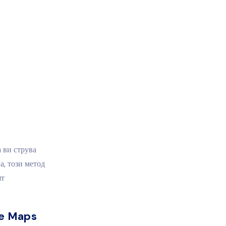
 ви струва
а, този метод
ят
le Maps