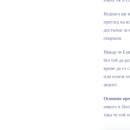
Веднага ще в
преглед на в
достъпни за 
свързали.
Макар че Eye
без той да р
време да го 
или излезе о
акаунт.
Основно пре
някого в Goo
така че той н