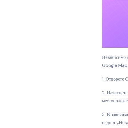
Независимо д
Google Maps 
Отворете G
Натиснете 
местоположе
В зависимо
надпис „Ново