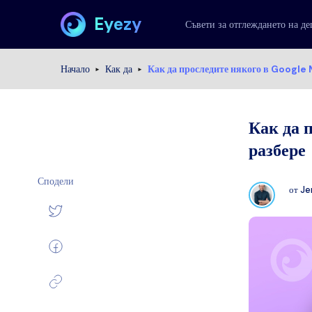
Eyezy
Съвети за отглеждането на де
Начало
Как да
Как да проследите някого в Google M
Как да 
разбере
Сподели
от
Je