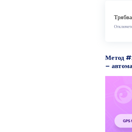
Трябва
Отключете
Метод #
– автом