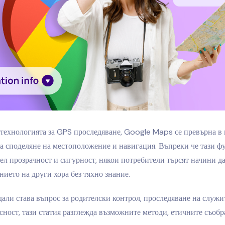
 технологията за GPS проследяване, Google Maps се превърна в
а споделяне на местоположение и навигация. Въпреки че тази ф
цел прозрачност и сигурност, някои потребители търсят начини д
ието на други хора без тяхно знание.
али става въпрос за родителски контрол, проследяване на служи
сност, тази статия разглежда възможните методи, етичните съоб