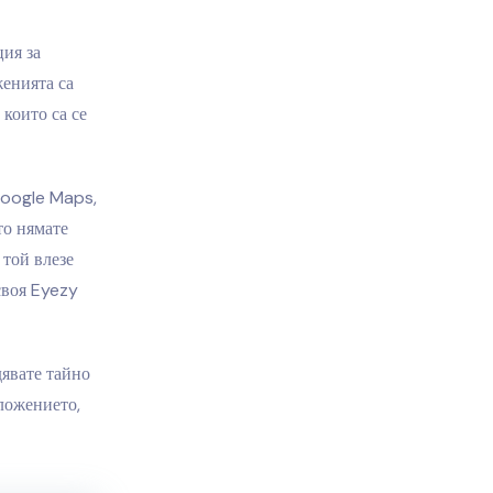
ия за
енията са
които са се
Google Maps,
то нямате
 той влезе
своя Eyezy
дявате тайно
иложението,