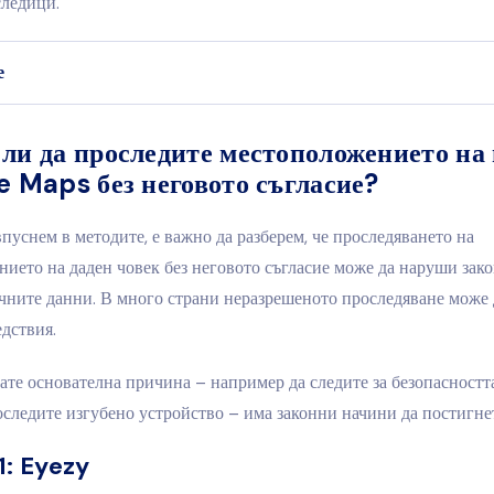
следици.
е
ли да проследите местоположението на
e Maps без неговото съгласие?
впуснем в методите, е важно да разберем, че проследяването на
ието на даден човек без неговото съгласие може да наруши зако
чните данни. В много страни неразрешеното проследяване може 
дствия.
ате основателна причина – например да следите за безопасността
оследите изгубено устройство – има законни начини да постигнет
1: Eyezy