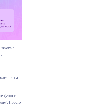
 някого в
е:
поделяне на
те бутон с
ние“. Просто