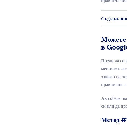
правните по
Съдържани
Можете 
в Googl
Преди да се 
местоположен
защита на ли
правни после
Ако обаче им
си или да пр
Метод #