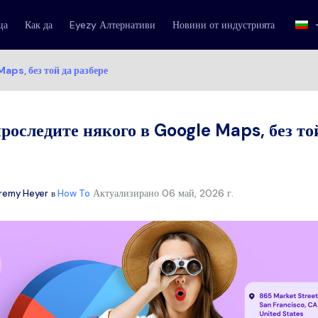
ца
Как да
Eyezy Алтернативи
Новини от индустрията
aps, без той да разбере
проследите някого в Google Maps, без то
Актуализирано
06 май, 2026 г.
remy Heyer
в
How To