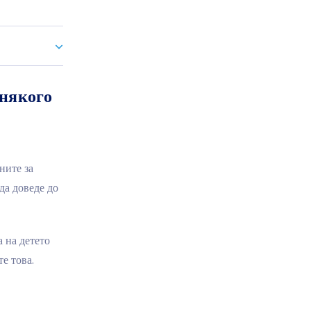
 някого
ните за
да доведе до
 на детето
е това.