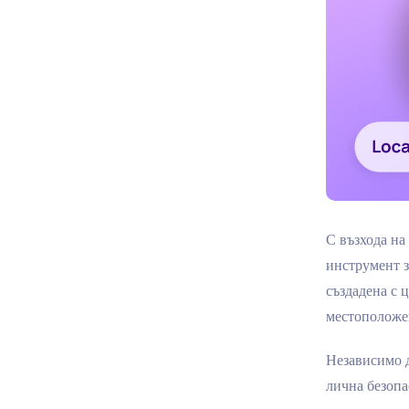
С възхода на
инструмент з
създадена с 
местоположен
Независимо д
лична безопа