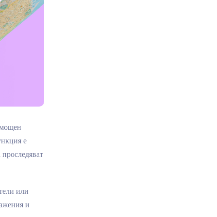
 мощен
ункция е
а проследяват
тели или
ражения и