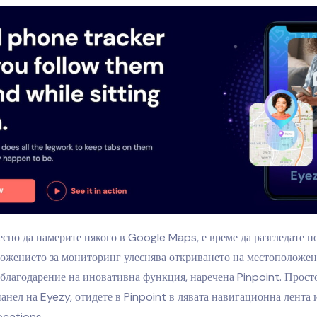
есно да намерите някого в Google Maps, е време да разгледате п
ложението за мониторинг улеснява откриването на местоположен
 благодарение на иновативна функция, наречена Pinpoint. Просто
анел на Eyezy, отидете в Pinpoint в лявата навигационна лента 
ocations.