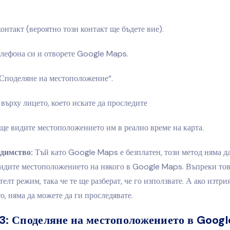
онтакт (вероятно този контакт ще бъдете вие).
елефона си и отворете Google Maps.
„Споделяне на местоположение“.
върху лицето, което искате да проследите
ще видите местоположението им в реално време на карта.
димство:
Тъй като Google Maps е безплатен, този метод няма да
видите местоположението на някого в Google Maps. Въпреки тов
телт режим, така че те ще разберат, че го използвате. А ако изтри
, няма да можете да ги проследявате.
3: Споделяне на местоположението в Goog