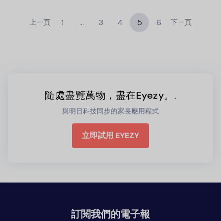
1
...
3
4
5
6
上一頁
下一頁
隨處盡覽萬物，盡在Eyezy。.
與明日科技同步的家長應用程式
立即試用 EYEZY
訂閱我們的電子報