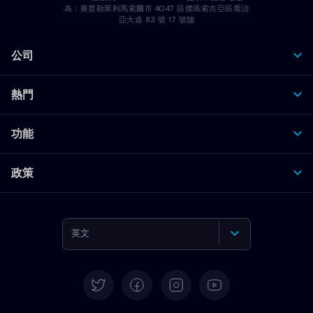
為：賽普勒斯利馬索爾市 4047 區傑瑪索吉亞區喬治
亞大道 83 號 17 號舖
公司
熱門
功能
政策
英文
德語
西班牙語