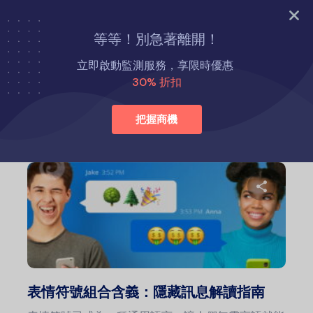
立即試用
等等！別急著離開！
首頁
育兒小貼士
立即啟動監測服務，享限時優惠
30% 折扣
育兒小貼士
把握商機
分
推特
表情符號組合含義：隱藏訊息解讀指南