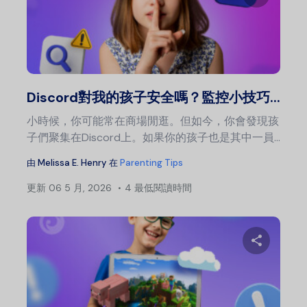
分
推特
Discord對我的孩子安全嗎？監控小技巧...
小時候，你可能常在商場閒逛。但如今，你會發現孩
子們聚集在Discord上。如果你的孩子也是其中一員...
由
Melissa E. Henry
在
Parenting Tips
更新
06 5 月, 2026
4 最低閱讀時間
分