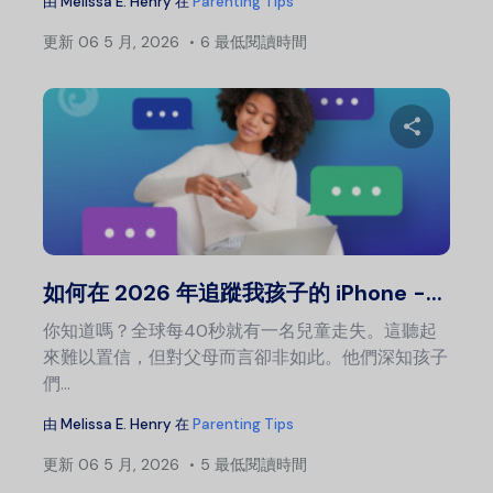
由
Melissa E. Henry
在
Parenting Tips
更新
06 5 月, 2026
6 最低閱讀時間
文
章
導
分
覽
推特
如何在 2026 年追蹤我孩子的 iPhone -...
你知道嗎？全球每40秒就有一名兒童走失。這聽起
來難以置信，但對父母而言卻非如此。他們深知孩子
們...
由
Melissa E. Henry
在
Parenting Tips
更新
06 5 月, 2026
5 最低閱讀時間