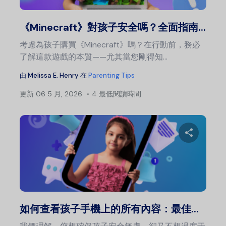
推特
《Minecraft》對孩子安全嗎？全面指南...
考慮為孩子購買《Minecraft》嗎？在行動前，務必
了解這款遊戲的本質——尤其當您剛得知...
由
Melissa E. Henry
在
Parenting Tips
更新
06 5 月, 2026
4 最低閱讀時間
分
推特
如何查看孩子手機上的所有內容：最佳...