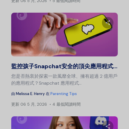
更新
06 5 月, 2026
5 最低閱讀時間
分
推特
監控孩子Snapchat安全的頂尖應用程式...
您是否熱衷於探索一款風靡全球、擁有超過 2 億用戶
的應用程式？Snapchat 應用程式...
由
Melissa E. Henry
在
Parenting Tips
更新
06 5 月, 2026
4 最低閱讀時間