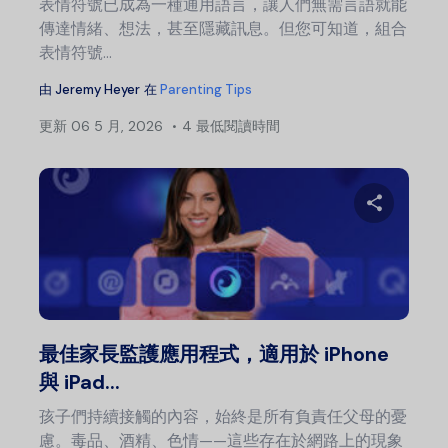
表情符號已成為一種通用語言，讓人們無需言語就能
傳達情緒、想法，甚至隱藏訊息。但您可知道，組合
表情符號...
由
Jeremy Heyer
在
Parenting Tips
更新
06 5 月, 2026
4 最低閱讀時間
分
推特
最佳家長監護應用程式，適用於 iPhone
與 iPad...
孩子們持續接觸的內容，始終是所有負責任父母的憂
慮。毒品、酒精、色情——這些存在於網路上的現象