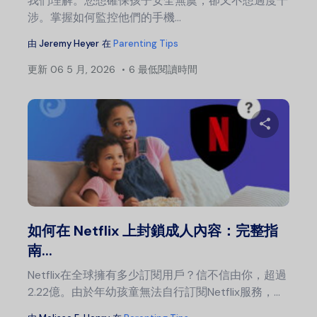
我們理解。您想確保孩子安全無虞，卻又不想過度干
涉。掌握如何監控他們的手機...
由
Jeremy Heyer
在
Parenting Tips
更新
06 5 月, 2026
6 最低閱讀時間
分
推特
如何在 Netflix 上封鎖成人內容：完整指
南...
Netflix在全球擁有多少訂閱用戶？信不信由你，超過
2.22億。由於年幼孩童無法自行訂閱Netflix服務，...