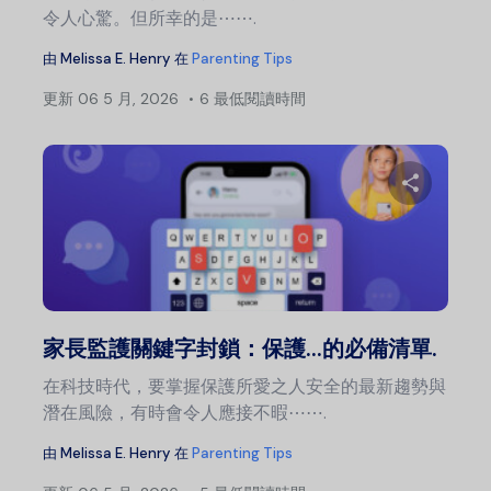
令人心驚。但所幸的是⋯⋯.
由
Melissa E. Henry
在
Parenting Tips
更新
06 5 月, 2026
6 最低閱讀時間
分
推特
家長監護關鍵字封鎖：保護...的必備清單.
在科技時代，要掌握保護所愛之人安全的最新趨勢與
潛在風險，有時會令人應接不暇⋯⋯.
由
Melissa E. Henry
在
Parenting Tips