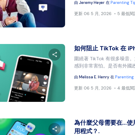
由
Jeremy Heyer
在
Parenting Ti
更新
06 5 月, 2026
5 最低
推特
臉書
複製連結
如何阻止 TikTok 在 iP
圍繞著 TikTok 有很多噪
感到非常害怕。是否有外國政府
分享本文
由
Melissa E. Henry
在
Parenting
更新
06 5 月, 2026
4 最低
推特
臉書
複製連結
為什麼父母需要在...
用程式？.