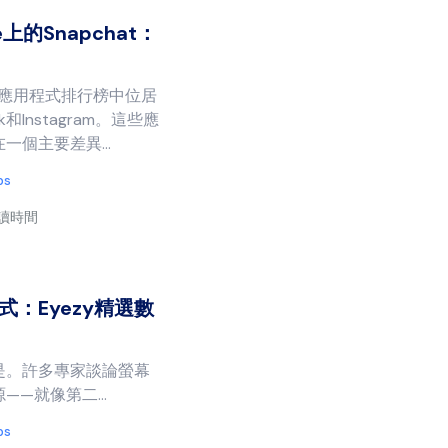
上的Snapchat：
愛的應用程式排行榜中位居
和Instagram。這些應
個主要差異...
ps
閱讀時間
：Eyezy精選數
是。許多專家談論螢幕
—就像第二...
ps