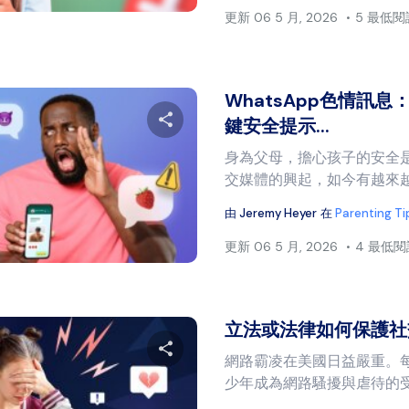
更新
06 5 月, 2026
5 最低
WhatsApp色情訊
鍵安全提示...
身為父母，擔心孩子的安全
分享本文
交媒體的興起，如今有越來越
由
Jeremy Heyer
在
Parenting Ti
推特
臉書
複製連結
更新
06 5 月, 2026
4 最低
立法或法律如何保護社交
網路霸凌在美國日益嚴重。
少年成為網路騷擾與虐待的受害
分享本文