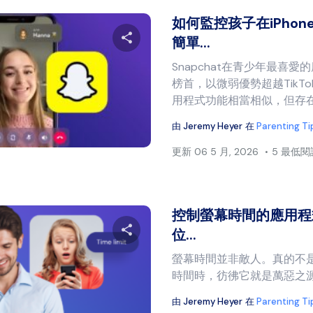
如何監控孩子在iPhone
簡單...
Snapchat在青少年最喜
分享本文
榜首，以微弱優勢超越TikTok
用程式功能相當相似，但存在一
由
Jeremy Heyer
在
Parenting Ti
推特
臉書
複製連結
更新
06 5 月, 2026
5 最低
控制螢幕時間的應用程式
位...
螢幕時間並非敵人。真的不
分享本文
時間時，彷彿它就是萬惡之源—
由
Jeremy Heyer
在
Parenting Ti