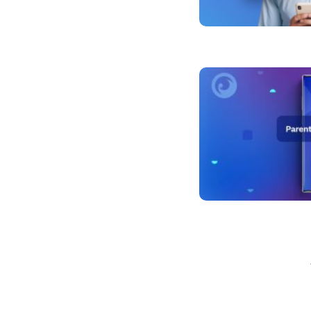
文
章
導
覽