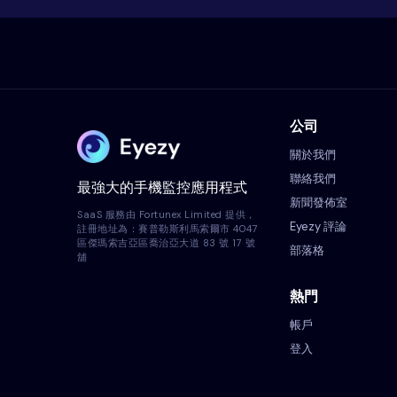
公司
關於我們
聯絡我們
最強大的手機監控應用程式
新聞發佈室
SaaS 服務由 Fortunex Limited 提供，
Eyezy 評論
註冊地址為：賽普勒斯利馬索爾市 4047
區傑瑪索吉亞區喬治亞大道 83 號 17 號
部落格
舖
熱門
帳戶
登入