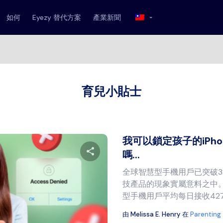
如何
Eyezy 替代方案
產業新聞
育兒小貼士
我可以鎖定孩子的iPhon
嗎...
全球智慧型手機用戶已突破3
分享本文
技產品的現象實屬意料之中
型手機用戶平均每日接收427%
由
Melissa E. Henry
在
Parenting
推特
臉書
複製連結