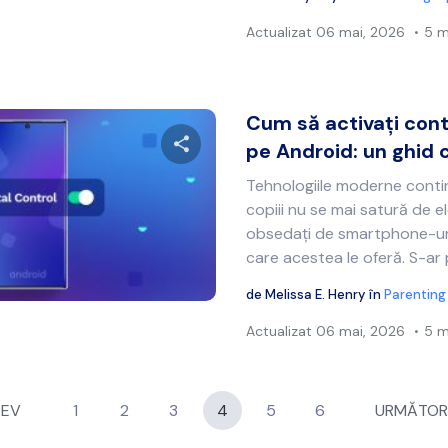
Actualizat
06 mai, 2026
5 m
Cum să activați cont
pe Android: un ghid 
Tehnologiile moderne contin
Distribuie acest articol
copiii nu se mai satură de el
obsedați de smartphone-uri ș
care acestea le oferă. S-ar 
Twitter
Facebook
Copiați linkul
de
Melissa E. Henry
în
Parenting
Actualizat
06 mai, 2026
5 m
REV
1
2
3
4
5
6
URMĂTOR