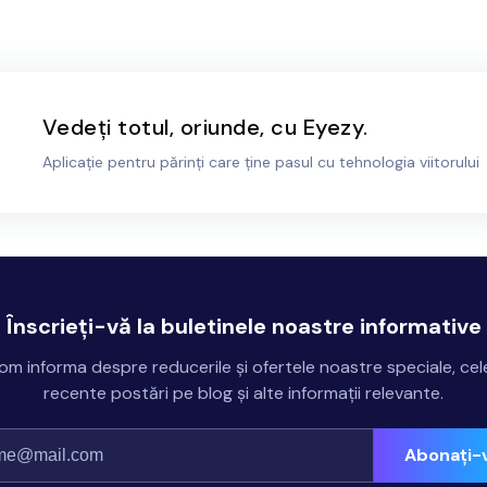
Vedeți totul, oriunde, cu Eyezy.
Aplicație pentru părinți care ține pasul cu tehnologia viitorului
Înscrieți-vă la buletinele noastre informative
om informa despre reducerile și ofertele noastre speciale, cel
recente postări pe blog și alte informații relevante.
Abonați-