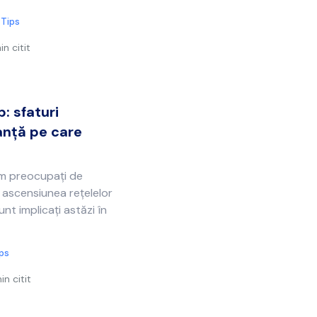
 Tips
in citit
: sfaturi
anță pe care
fim preocupați de
u ascensiunea rețelelor
unt implicați astăzi în
ips
in citit