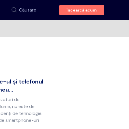
Căutare
Încearcă acum
-ul și telefonul
meu...
izatori de
 lume, nu este de
ndenți de tehnologie.
ii de smartphone-uri