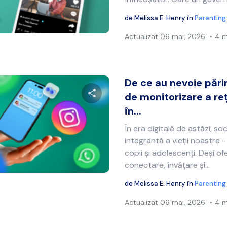
de
Melissa E. Henry
în
Parenting
Twitter
Facebook
Copiați linkul
Actualizat
06 mai, 2026
4 m
De ce au nevoie părin
de monitorizare a reț
în...
Distribuie acest articol
În era digitală de astăzi, s
integrantă a vieții noastre -
copii și adolescenți. Deși o
Twitter
Facebook
Copiați linkul
conectare, învățare și...
de
Melissa E. Henry
în
Parenting
Actualizat
06 mai, 2026
4 m