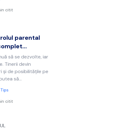
in citit
rolul parental
complet...
uă să se dezvolte, iar
e. Tinerii devin
i de posibilitățile pe
putea să...
 Tips
in citit
UL