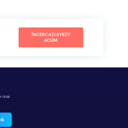
ÎNCERCAȚI EYEZY
ACUM
e mai
vă