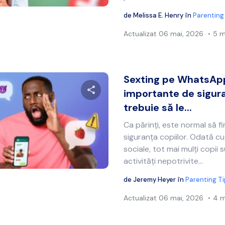
de
Melissa E. Henry
în
Parenting
Actualizat
06 mai, 2026
5 m
Sexting pe WhatsApp
importante de sigur
trebuie să le...
Distribuie acest articol
Ca părinți, este normal să 
siguranța copiilor. Odată c
sociale, tot mai mulți copii s
Twitter
Facebook
Copiați linkul
activități nepotrivite...
de
Jeremy Heyer
în
Parenting T
Actualizat
06 mai, 2026
4 m