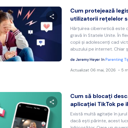
Cum protejează legis
utilizatorii rețelelor s
Hărțuirea cibernetică este 
Distribuie acest articol
gravă în Statele Unite. În fi
copii și adolescenți cad victi
abuzului pe internet. Chiar și
Twitter
Facebook
Copiați linkul
de
Jeremy Heyer
în
Parenting T
Actualizat
06 mai, 2026
5 m
Cum să blocați des
aplicației TikTok pe i
Există multă agitație în jurul 
Distribuie acest articol
dacă ești părinte, acest luc
înfricoșător. Oare un guvern