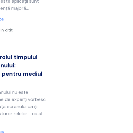
este aplicații sunt
rență majoră...
ips
in citit
rolul timpului
nului:
 pentru mediul
anului nu este
me de experți vorbesc
ța ecranului ca și
turor relelor - ca al
ips