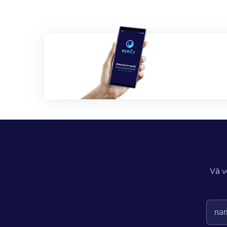
articole
Vă v