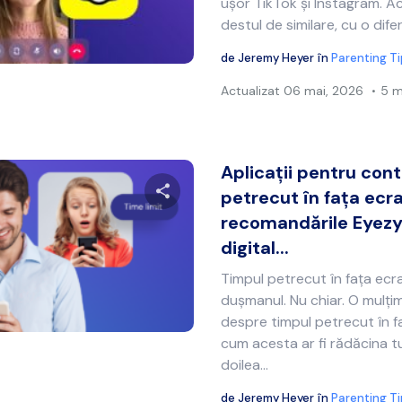
ușor TikTok și Instagram. Ac
destul de similare, cu o dife
Twitter
Facebook
Copiați linkul
de
Jeremy Heyer
în
Parenting T
Actualizat
06 mai, 2026
5 m
Aplicații pentru cont
petrecut în fața ecra
recomandările Eyezy
Distribuie acest articol
digital...
Timpul petrecut în fața ecr
dușmanul. Nu chiar. O mulți
Twitter
Facebook
Copiați linkul
despre timpul petrecut în fa
cum acesta ar fi rădăcina tu
doilea...
de
Jeremy Heyer
în
Parenting T