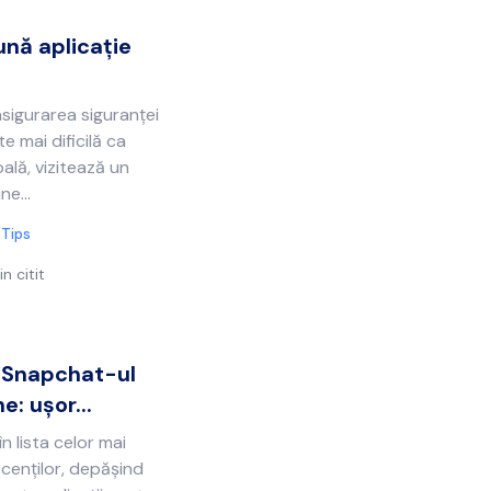
nă aplicație
asigurarea siguranței
e mai dificilă ca
oală, vizitează un
ne...
 Tips
n citit
 Snapchat-ul
e: ușor...
n lista celor mai
scenților, depășind