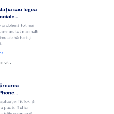
lația sau legea
ociale...
o problemă tot mai
ecare an, tot mai mulți
me ale hărțuirii și
...
ips
in citit
cărcarea
Phone...
aplicației TikTok. Și
ru poate fi chiar
 străin spionează...