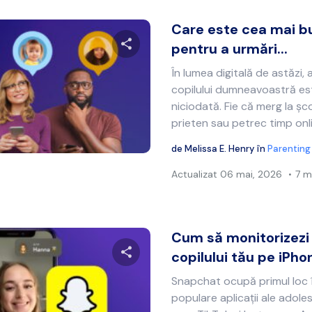
Care este cea mai bu
pentru a urmări...
În lumea digitală de astăzi, 
Distribuie acest articol
copilului dumneavoastră est
niciodată. Fie că merg la șc
prieten sau petrec timp onli
Twitter
Facebook
Copiați linkul
de
Melissa E. Henry
în
Parenting
Actualizat
06 mai, 2026
7 mi
Cum să monitorizezi
copilului tău pe iPhon
Snapchat ocupă primul loc î
Distribuie acest articol
populare aplicații ale adole