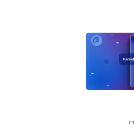
Navigare
P
în