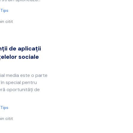
 Tips
in citit
ții de aplicații
elelor sociale
ocial media este o parte
 în special pentru
feră oportunități de
 Tips
in citit