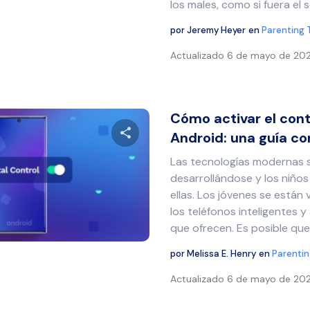
los males, como si fuera el
por
Jeremy Heyer
en
Parenting 
Actualizado
6 de mayo de 20
Cómo activar el cont
Android: una guía co
Las tecnologías modernas 
Comparte este artículo
desarrollándose y los niño
ellas. Los jóvenes se están
los teléfonos inteligentes y
que ofrecen. Es posible que.
Twitter
Facebook
Copiar enlace
por
Melissa E. Henry
en
Parentin
Actualizado
6 de mayo de 20