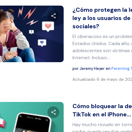
¿Cómo protegen la le
ley a los usuarios de
sociales?
Comparte este artículo
El ciberacoso es un probl
Estados Unidos. Cada año, 
adolescentes son víctimas
Twitter
Facebook
Copiar enlace
Internet. Incluso...
por
Jeremy Heyer
en
Parenting 
Actualizado
6 de mayo de 20
Cómo bloquear la d
TikTok en el iPhone...
Hay mucho revuelo en torno 
Comparte este artículo
padre, puede resultar real