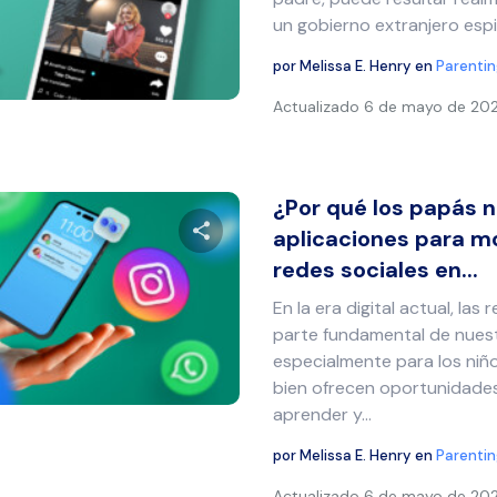
un gobierno extranjero espi
por
Melissa E. Henry
en
Parentin
Twitter
Facebook
Copiar enlace
Actualizado
6 de mayo de 20
¿Por qué los papás 
aplicaciones para mo
redes sociales en...
Comparte este artículo
En la era digital actual, las
parte fundamental de nuest
especialmente para los niño
Twitter
Facebook
Copiar enlace
bien ofrecen oportunidade
aprender y…
por
Melissa E. Henry
en
Parentin
Actualizado
6 de mayo de 20