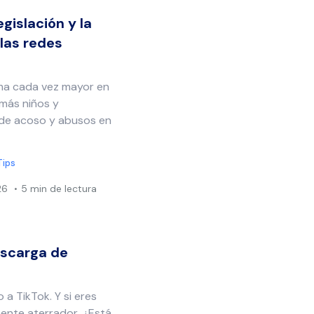
gislación y la
 las redes
ema cada vez mayor en
más niños y
 de acoso y abusos en
Tips
26
5 min de lectura
escarga de
a TikTok. Y si eres
mente aterrador. ¿Está