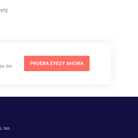
ENTE
PRUEBA EYEZY AHORA
ía del
, las