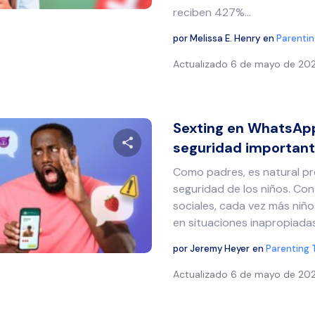
reciben 427%...
por
Melissa E. Henry
en
Parentin
Actualizado
6 de mayo de 20
Sexting en WhatsApp
seguridad important
Como padres, es natural pr
Comparte este artículo
seguridad de los niños. Con
sociales, cada vez más niño
en situaciones inapropiadas.
Twitter
Facebook
Copiar enlace
por
Jeremy Heyer
en
Parenting 
Actualizado
6 de mayo de 20