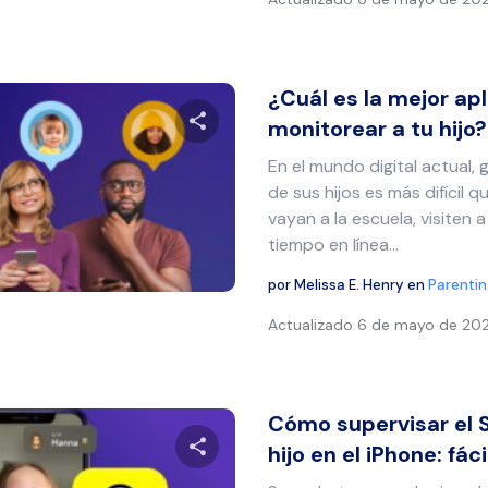
¿Cuál es la mejor ap
monitorear a tu hijo?
En el mundo digital actual, 
Comparte este artículo
de sus hijos es más difícil 
vayan a la escuela, visiten
tiempo en línea...
Twitter
Facebook
Copiar enlace
por
Melissa E. Henry
en
Parentin
Actualizado
6 de mayo de 20
Cómo supervisar el 
hijo en el iPhone: fácil