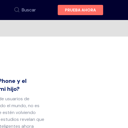
Buscar
PRUEBA AHORA
Phone y el
mi hijo?
de usuarios de
odo el mundo, no es
e estén volviendo
s estudios revelan que
nteligentes ahora