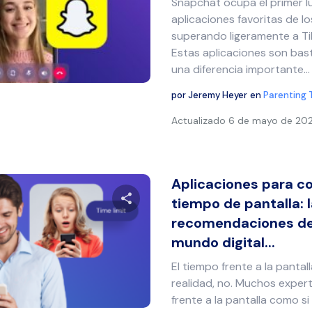
Snapchat ocupa el primer lug
Comparte este artículo
aplicaciones favoritas de l
superando ligeramente a Ti
Estas aplicaciones son bast
una diferencia importante...
Twitter
Facebook
Copiar enlace
por
Jeremy Heyer
en
Parenting 
Actualizado
6 de mayo de 20
Aplicaciones para co
tiempo de pantalla: 
recomendaciones de 
Comparte este artículo
mundo digital...
El tiempo frente a la pantal
realidad, no. Muchos exper
Twitter
Facebook
Copiar enlace
frente a la pantalla como si