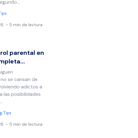
 segundo…
Tips
26
5 min de lectura
rol parental en
mpleta...
siguen
s no se cansan de
 volviendo adictos a
 a las posibilidades
..
g Tips
26
5 min de lectura