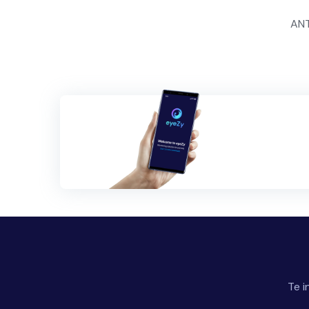
Navegación
AN
de
entradas
Te i