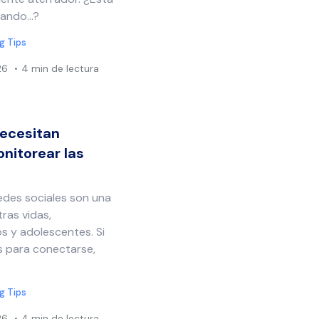
ando...?
g Tips
26
4 min de lectura
necesitan
nitorear las
 redes sociales son una
ras vidas,
s y adolescentes. Si
s para conectarse,
g Tips
26
4 min de lectura