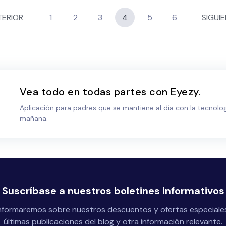
TERIOR
1
2
3
4
5
6
SIGUI
Vea todo en todas partes con Eyezy.
Aplicación para padres que se mantiene al día con la tecnolog
mañana.
Suscríbase a nuestros boletines informativos
nformaremos sobre nuestros descuentos y ofertas especiales
últimas publicaciones del blog y otra información relevante.