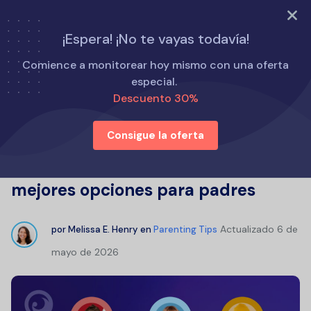
PRUEBA AHORA
¡Espera! ¡No te vayas todavía!
Inicio
Consejos para padres
Comience a monitorear hoy mismo con una oferta
¿Cuál es la mejor app para rastrear la ubicación de tu hijo?
especial.
Las 12 mejores opciones para padres
Descuento 30%
Consigue la oferta
¿Cuál es la mejor app para rastrear
la ubicación de tu hijo? Las 12
mejores opciones para padres
Actualizado
6 de
por
Melissa E. Henry
en
Parenting Tips
mayo de 2026