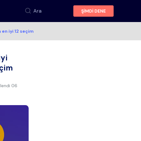
Ara
ŞİMDİ DENE
en iyi 12 seçim
yi
eçim
lendi
06