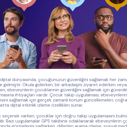
ijital dünyasında, çocuğunuzun güvenliğini sağlamak her za
e gelmiştir. Okula giderken, bir arkadaşını ziyaret ederken veya
ken, ebeveynlerin çocuklarının güvenliğini sağlamak için güvenili
masına ihtiyaçları vardır. Çocuk takip uygulaması, ebeveynlerin
mesini sağlamak için gerçek zamanlı konum güncellemeleri, coğraf
atta dijital etkinlik izleme özellikleri sunar.
 seçenek varken, çocuklar için doğru takip uygulamasını bulmak
ilir. Bazı uygulamalar GPS takibine odaklanarak ebeveynlerin ç
nda görmelerini sağlarken, diğerleri arama izleme, sosyal med