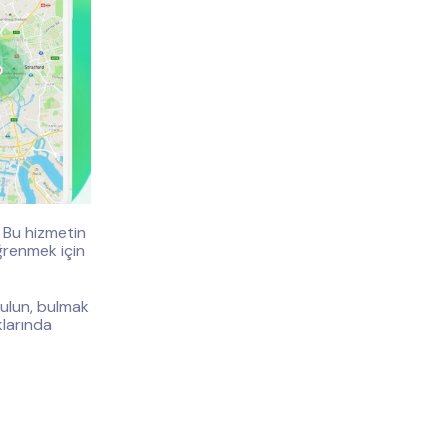
r. Bu hizmetin
ğrenmek için
bulun, bulmak
klarında