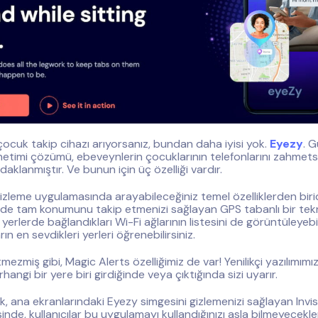
 çocuk takip cihazı arıyorsanız, bundan daha iyisi yok.
Eyezy
. G
timi çözümü, ebeveynlerin çocuklarının telefonlarını zahmets
aklanmıştır. Ve bunun için üç özelliği vardır.
 izleme uygulamasında arayabileceğiniz temel özelliklerden biridir
nde tam konumunu takip etmenizi sağlayan GPS tabanlı bir tekno
i yerlerde bağlandıkları Wi-Fi ağlarının listesini de görüntüleyebil
ın en sevdikleri yerleri öğrenebilirsiniz.
ezmiş gibi, Magic Alerts özelliğimiz de var! Yenilikçi yazılımımı
rhangi bir yere biri girdiğinde veya çıktığında sizi uyarır.
k, ana ekranlarındaki Eyezy simgesini gizlemenizi sağlayan Invis
sinde, kullanıcılar bu uygulamayı kullandığınızı asla bilmeyecekle