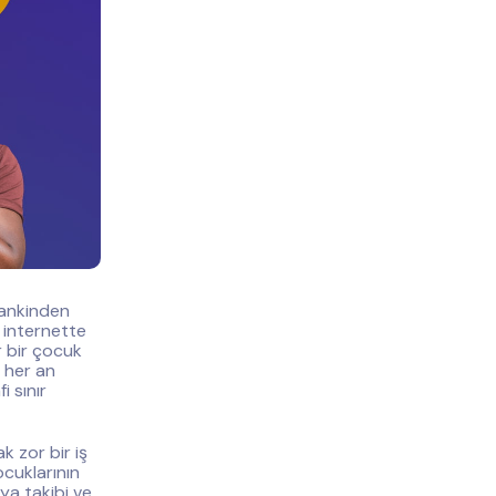
mankinden
 internette
r bir çocuk
 her an
i sınır
 zor bir iş
ocuklarının
ya takibi ve