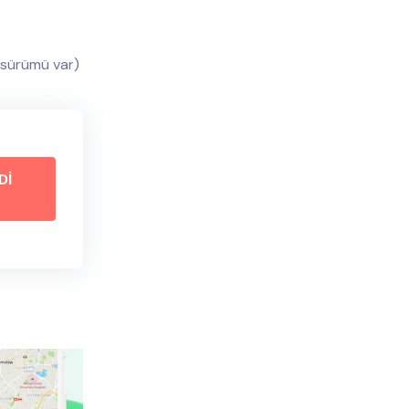
 sürümü var)
Dİ