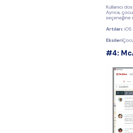
Kullanıcı dos
Ayrıca, çocu
seçeneğine sa
Artıları:
iOS 
Eksileri
Çocuk
#4: McA