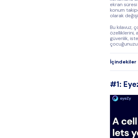
ekran süresi
konum takipç
olarak değişi
Bu kılavuz, 
özelliklerini,
güvenlik, is
çocuğunuzu h
İçindekiler
#1: Eye