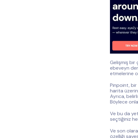
Gelişmiş bir
ebeveyn dene
etmelerine od
Pinpoint, bir
harita üzeri
Ayrıca, belirl
Böylece onlar
Ve bu da yetm
seçtiğiniz he
Ve son olara
özelliği saye