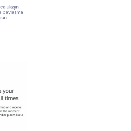
ca ulaşın.
nle paylaşma
sun.
r