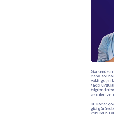
Günümüzün d
daha zor hal
vakit geçirir
takip uygula
bilgilendiril
uyarıları ve h
Bu kadar çok
gibi görüneb
konumunu anı