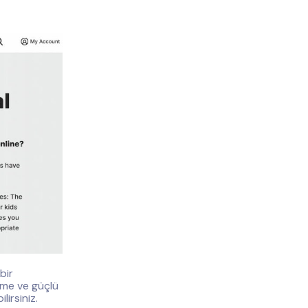
bir
nme ve güçlü
lirsiniz.