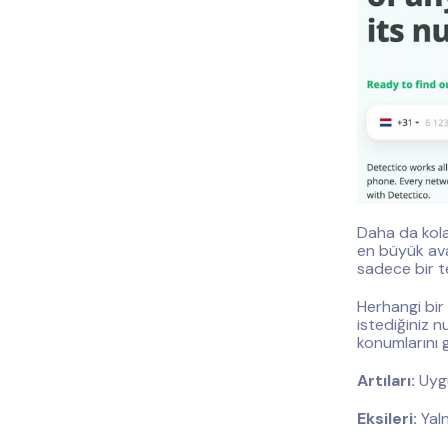
Daha da kola
en büyük ava
sadece bir t
Herhangi bir
istediğiniz n
konumlarını 
Artıları:
Uygu
Eksileri:
Yaln