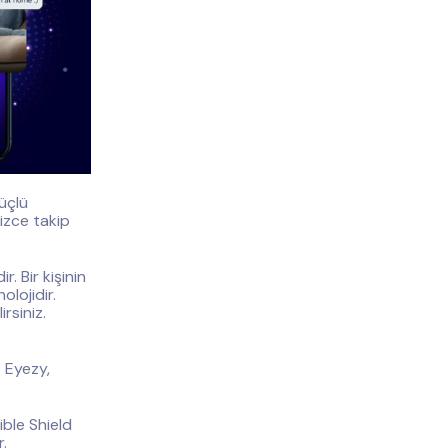
üçlü
izce takip
. Bir kişinin
lojidir.
irsiniz.
z Eyezy,
ible Shield
r.