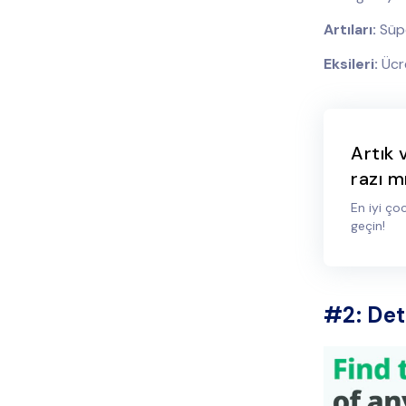
Artıları:
Süpe
Eksileri:
Ücr
Artık 
razı m
En iyi ço
geçin!
#2: Det