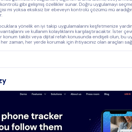
 kontrolü gibi gelişmiş özellikler sunar. Doğru uygulamayı seçme
isi mi yoksa eksiksiz bir ebeveyn kontrolü çözümü mü aradığın
r.
çocuklara yönelik en iyi takip uygulamalarını keşfetmenize yardı
 avantajlarını ve kullanım kolaylıklarını karşılaştıracaktır. İster çev
ter konum takibi veya dijital refah konusunda endişeli olun, bu 
er zaman, her yerde korumak için ihtiyacınız olan araçları sağl
zy