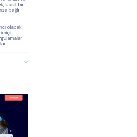
k, basit bir
ıza bağlı
mcı olacak,
rimiçi
uygulamalar
ar.