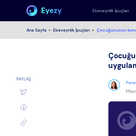
Eyezy
Ebeveynlik İpuçları
Ana Sayfa
Ebeveynlik İpuçları
Çocuğunuzun konum
Çocuğun
uygulam
PAYLAŞ
Paren
Mayı