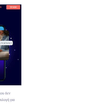
ου δεν
πιλογή για