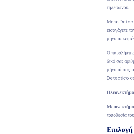
τηλεφώνου.
Με το Detecti
εισαγάγετε τ
μήνυμα κειμέν
Ο παραλήπτης 
δικό σας αρι
μήνυμά σας, ο
Detectico σας
Πλεονεκτήμα
Μειονεκτήμα
τοποθεσία του
Επιλογή