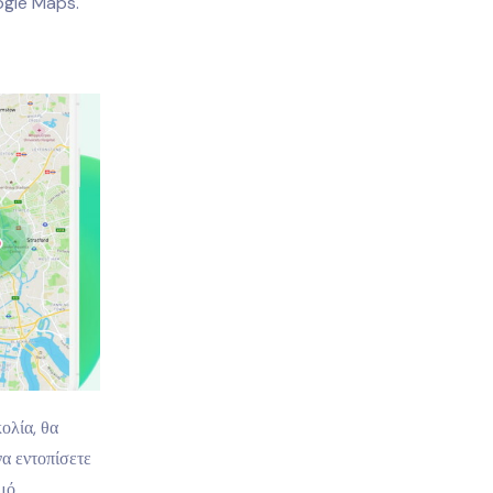
oogle Maps.
ολία, θα
α εντοπίσετε
μό