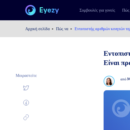
Eyezy
Συμβουλές για γονείς
Πώς
Αρχική σελίδα
Πώς να
Εντοπιστής αριθμών κινητών τ
Εντοπισ
Είναι πρ
Μοιραστείτε
από
M