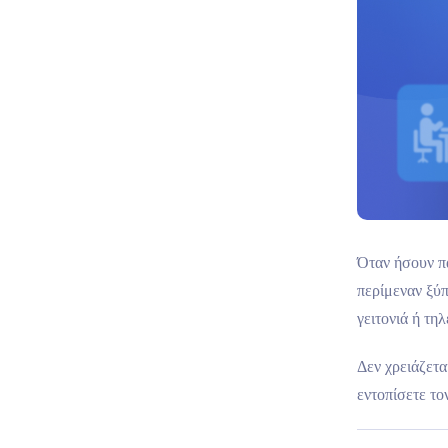
Όταν ήσουν πα
περίμεναν ξύπ
γειτονιά ή τη
Δεν χρειάζετα
εντοπίσετε το