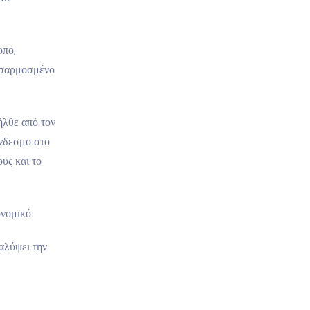
οπο,
ροσαρμοσμένο
ήλθε από τον
ύνδεσμο στο
υς και το
ονομικό
αλύψει την