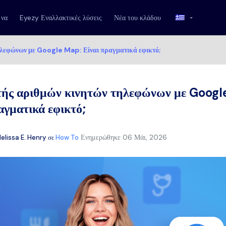
 να
Eyezy Εναλλακτικές λύσεις
Νέα του κλάδου
ηλεφώνων με Google Map: Είναι πραγματικά εφικτό;
τής αριθμών κινητών τηλεφώνων με Googl
αγματικά εφικτό;
Ενημερώθηκε
06 Μάι, 2026
elissa E. Henry
σε
How To