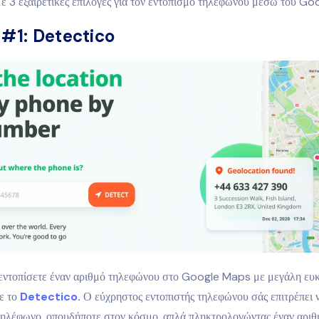
ε 3 εξαιρετικές επιλογές για τον εντοπισμό τηλεφώνου μέσω του G
 #1: Detectico
 εντοπίσετε έναν αριθμό τηλεφώνου στο Google Maps με μεγάλη ευκ
τε το
Detectico
.
Ο εύχρηστος εντοπιστής τηλεφώνου σάς επιτρέπει ν
τηλέφωνο, οπουδήποτε στον κόσμο, απλά πληκτρολογώντας έναν αριθ