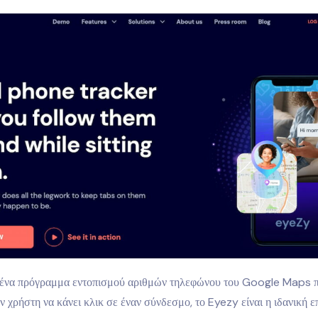
 ένα πρόγραμμα εντοπισμού αριθμών τηλεφώνου του Google Maps π
ον χρήστη να κάνει κλικ σε έναν σύνδεσμο, το Eyezy είναι η ιδανική ε