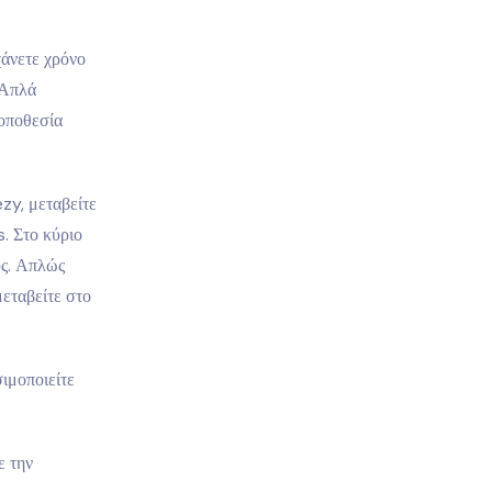
χάνετε χρόνο
 Απλά
οποθεσία
zy, μεταβείτε
. Στο κύριο
υς. Απλώς
μεταβείτε στο
σιμοποιείτε
ε την