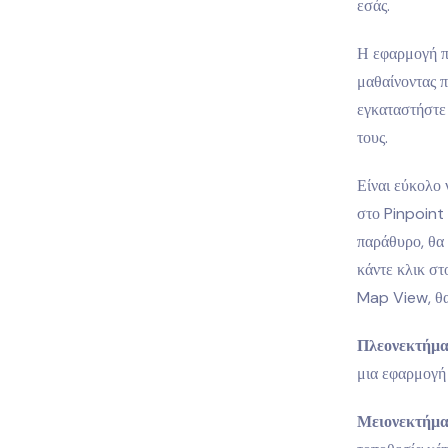
εσάς.
Η εφαρμογή π
μαθαίνοντας 
εγκαταστήστε
τους.
Είναι εύκολο 
στο Pinpoint
παράθυρο, θα 
κάντε κλικ στ
Map View, θα 
Πλεονεκτήμα
μια εφαρμογή 
Μειονεκτήμα