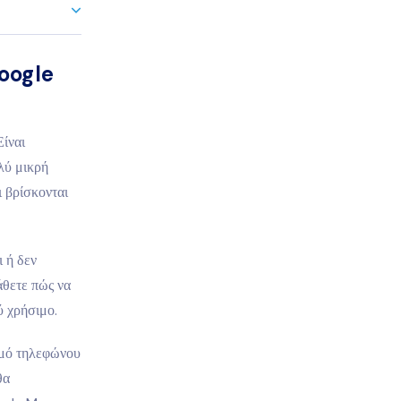
Google
Είναι
λύ μικρή
ι βρίσκονται
ι ή δεν
άθετε πώς να
ύ χρήσιμο.
θμό τηλεφώνου
θα