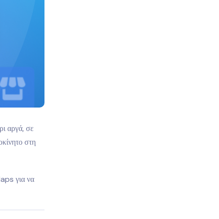
ρι αργά, σε
οκίνητο στη
Maps για να