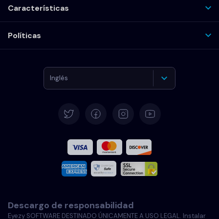
Características
Políticas
Inglés
Alemán
Español
Francés
Italiano
Descargo de responsabilidad
Portugués
Eyezy SOFTWARE DESTINADO ÚNICAMENTE A USO LEGAL. Instalar