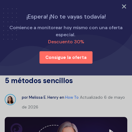
PRUEBA AHORA
¡Espera! ¡No te vayas todavía!
Inicio
Cómo
Comience a monitorear hoy mismo con una oferta
Cómo ver los chats de otros usuarios en Instagram sin
especial.
esfuerzo: 5 métodos sencillos
Descuento 30%
Consigue la oferta
Cómo ver los chats de otros
usuarios en Instagram sin esfuerzo:
5 métodos sencillos
Actualizado
6 de mayo
por
Melissa E. Henry
en
How To
de 2026