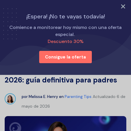
PRUEBA AHORA
¡Espera! ¡No te vayas todavía!
Inicio
Consejos para padres
Comience a monitorear hoy mismo con una oferta
La mejor aplicación de control parental para iPhone y iPad
especial.
en 2026: guía definitiva para padres
Descuento 30%
Consigue la oferta
La mejor aplicación de control
parental para iPhone y iPad en
2026: guía definitiva para padres
Actualizado
6 de
por
Melissa E. Henry
en
Parenting Tips
mayo de 2026