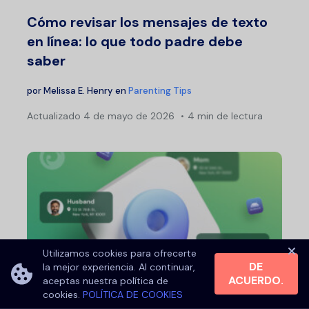
Cómo revisar los mensajes de texto
en línea: lo que todo padre debe
saber
por
Melissa E. Henry
en
Parenting Tips
Actualizado
4 de mayo de 2026
4 min de lectura
Utilizamos cookies para ofrecerte
DE
la mejor experiencia. Al continuar,
Aplicación de rastreo familiar para
ACUERDO.
aceptas nuestra política de
cookies.
POLÍTICA DE COOKIES
Android: ¿cuál elegir?