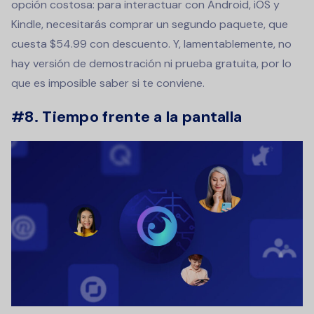
opción costosa: para interactuar con Android, iOS y
Kindle, necesitarás comprar un segundo paquete, que
cuesta $54.99 con descuento. Y, lamentablemente, no
hay versión de demostración ni prueba gratuita, por lo
que es imposible saber si te conviene.
#8. Tiempo frente a la pantalla