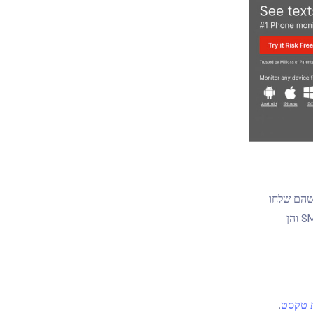
קסט שהם שלחו
וקיבלו פשוט על ידי כניסה לחשבונך ב-WebWatcher.com. תהיה לך גישה הן להודעות SMS והן
 טקסט
.