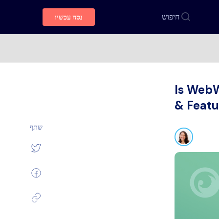
חיפוש
נסה עכשיו
Is Web
& Featu
שתף