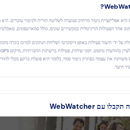
WebWatcher היא אפליקציית ניטור מרחוק שנועדה לשליטה הורית ולניטור עובדים. ה
ב אחר הפעילות הדיגיטלית במכשירים שונים, כולל סמארטפונים, טאבלטים
ת על ידי תיעוד פעילות באופן דיסקרטי ושליחת הנתונים למרכז בקרה מקוון
המש
WebWatcher משווקת את עצמה כפתרון ניטור סמוי, כלומר היא פועלת ברקע מבלי להוד
ר היעד.
בלו עם WebWatcher