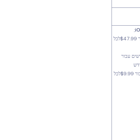
;
ר
$47.99
לכל
שים עבור
דש
$9.99
לכל