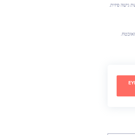
אובטח.
ת EYEZY