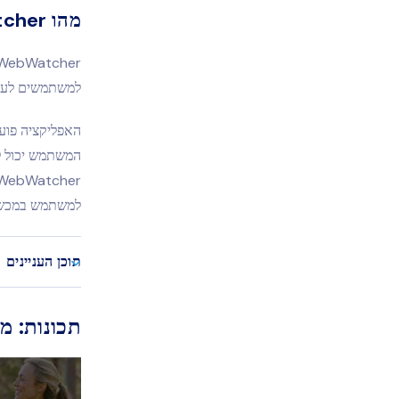
מהו WebWatcher?
למשתמשים לעקו
האפליקציה פועל
למשתמש במכשי
תוכן העניינים
תכונות: מה תק