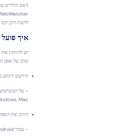
האם הילדים של
לדעת היכן הם נ
איך פועל WebWatcher?
שלב של אופן הפ
הירשם ורכוש מנו
iPhone, Windows, Mac 
התקן את האפלי
– עבור Android ו-Windows, תצטרכו גישה פיזית למכשיר כדי להתקין את התוכנה.