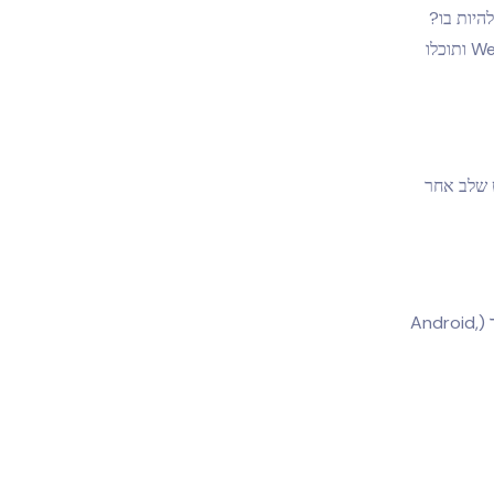
היות בו?
WebWatcher מציעה טכנולוגיה שתעזור לכם לברר זאת. היכנסו לאתר WebWatcher.com ותוכלו
ירוט שלב אחר
– על המשתמשים להיכנס לאתר WebWatcher ולבחור תוכנית מנוי בהתאם למכשיר היעד (Android,