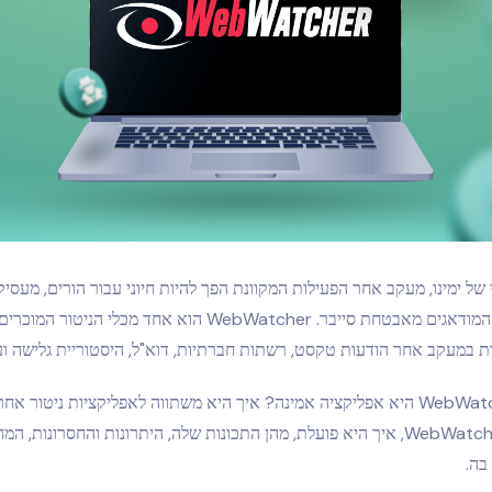
 של ימינו, מעקב אחר הפעילות המקוונת הפך להיות חיוני עבור הורים, מעסיק
אנשים פרטיים המודאגים מאבטחת סייבר. WebWatcher הוא אחד מכלי 
ת במעקב אחר הודעות טקסט, רשתות חברתיות, דוא"ל, היסטוריית גלישה וע
אבל האם WebWatcher היא אפליקציה אמינה? איך היא משתווה לאפליקציות ניטור 
מפרטת מהי WebWatcher, איך היא פועלת, מהן התכונות שלה, היתרונות והחסרונות,
בה.