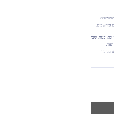
יא מאפשרת
 ומחשבים.
 ומאובטח, שבו
תמש יכול לעיין בהודעות טקסט, יומני שיחות, פעילות ברשתות החברתיות, מיקום GPS ועוד.
יע על כך