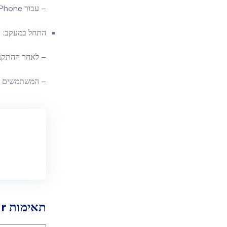
– עבור iPhone ו-Mac, WebWatcher מסתנכרן עם גיבויי iCloud, כלומר לא תמיד נדרשת גישה פיזית.
התחל במעקב:
– לאחר ההתקנה
– המשתמשים יכ
תאימות WebWatcher