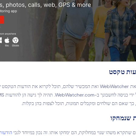
עות טקסט
לאחר שתתקין את WebWatcher ואת המכשיר שלהם, תוכל לקרוא את הודעות הט
ת שנמחקו
 שתקרא משהו שנוי במחלוקת, הם ימחקו אותו. זה נכון במיוחד לגבי
הודעות