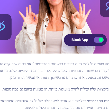
 פעמים גלילתם היום בפידים ברשתות החברתיות? אני בטוח שזה קרה הרב
קציות הרשתות החברתיות הפכו לחלק בלתי נפרד מחיי היומיום שלנו. בין א
משפחה, במעקב אחר טרנדים או בשיתוף דעות, אי אפשר לברוח מהן.
קציות אלה יכולות להיות מועילות ביותר, הן טומנות בחובן גם כמה סכנות:
ות החברתיות
: ככל שאנו נשאבים למערבולת של גלילה אינסופית ואינטראקצ
ם בחיים האמיתיים עם בני משפחה וחברים עלולים להיפגע.