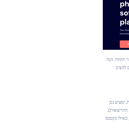
 תקווה. הנה
 להציב
ימת אפליקציות, ומציע גם
(והענקת ההרשאות),