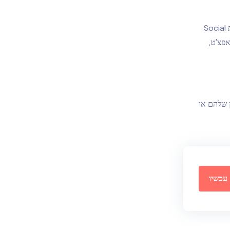
אבל לפעמים חסימה לא מספיקה. למשל, יקירכם פשוט יתחבר ממכשיר אחר. מה אז? בעזרת Social
אפצ'ט,
 שלהם או