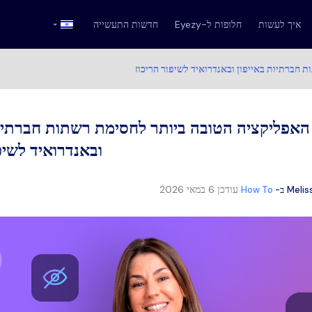
איך לעשות
חלופות ל-Eyezy
חדשות התעשייה
 חברתיות באייפון ובאנדרואיד לשיפור הריכוז
האפליקציה הטובה ביותר לחסימת רשתות חברתיות
ובאנדרואיד לשיפ
עודכן
6 במאי 2026
Melis
ב-
How To