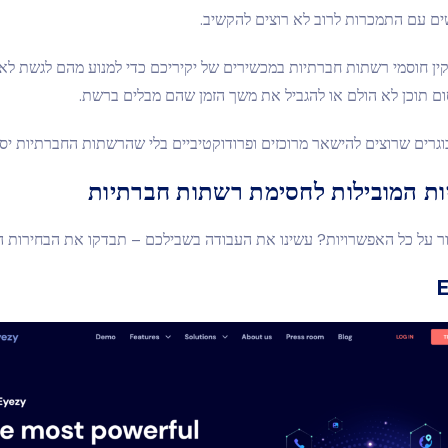
שים עם התמכרות לרוב לא רוצים להקשיב.
ין חוסמי רשתות חברתיות במכשירים של יקיריכם כדי למנוע מהם לגשת לאפ
ם תוכן לא הולם או להגביל את משך הזמן שהם מבלים ברשת.
בוגרים שרוצים להישאר מרוכזים ופרודוקטיביים בלי שהרשתות החברתיות יס
ת המובילות לחסימת רשתות חברתיות
ר על כל האפשרויות? עשינו את העבודה בשבילכם – תבדקו את הבחירות המ