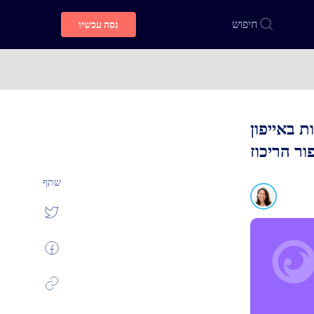
חיפוש
נסה עכשיו
 באייפון
ור הריכוז
שתף