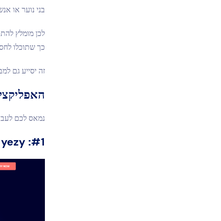
בני נוער או אנ
לכן מומלץ להתק
כך שתוכלו לחסו
זה יסייע גם למ
האפליקציו
נמאס לכם לעבו
#1: Eyezy