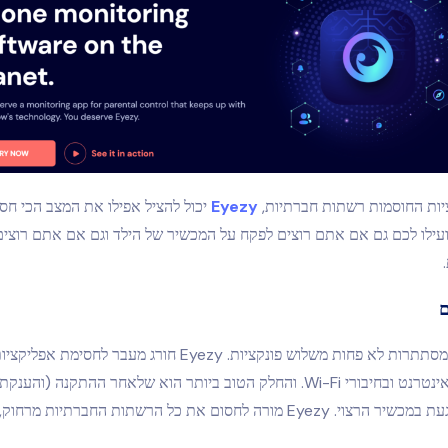
ות החוסמות רשתות חברתיות,
Eyezy
יכול להציל אפילו את המצב הכי חסר
עילו לכם גם אם אתם רוצים לפקח על המכשיר של הילד וגם אם אתם רוצים
ם
מתחת לשם זה מסתתרות לא פחות משלוש פונקציות. Eyezy חורג מעבר לחס
שליטה באתרי אינטרנט ובחיבורי Wi-Fi. והחלק הטוב ביותר הוא שלאחר ההתקנה 
ורה לחסום את כל הרשתות החברתיות מרחוק, כאילו בקסם!