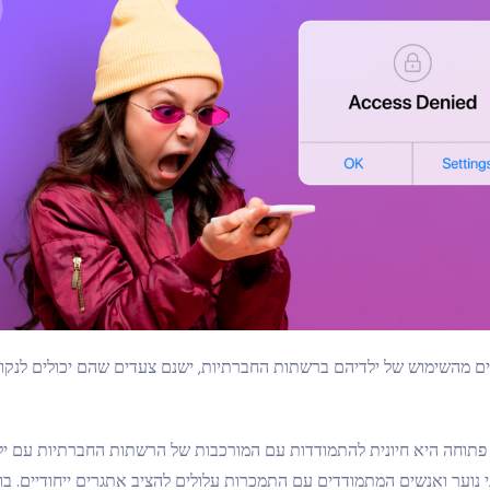
ם מהשימוש של ילדיהם ברשתות החברתיות, ישנם צעדים שהם יכולים לנקוט
תוחה היא חיונית להתמודדות עם המורכבות של הרשתות החברתיות עם יל
 נוער ואנשים המתמודדים עם התמכרות עלולים להציב אתגרים ייחודיים. בואו