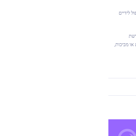
ל לידיים
רשת
או מביכות,