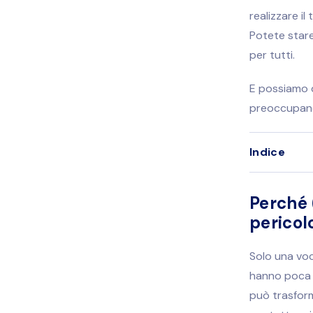
realizzare il
Potete stare
per tutti.
E possiamo d
preoccupan
Indice
Perché 
pericol
Solo una voc
hanno poca e
può trasform