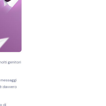
olti genitori
o messaggi
 è davvero
o di