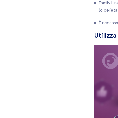
Family Lin
(o dell'et
È necessar
Utilizz