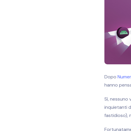
Dopo
Numero
hanno pens
Sì, nessuno 
inquietanti 
fastidioso),
Fortunatamen