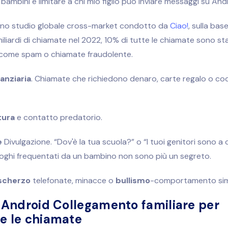
i bambini e
limitare a chi mio figlio può inviare messaggi su And
 uno studio globale cross-market condotto da
Ciao!
, sulla bas
miliardi di chiamate nel 2022, 10% di tutte le chiamate sono st
e come spam o chiamate fraudolente.
nanziaria
. Chiamate che richiedono denaro, carte regalo o codi
tura
e contatto predatorio.
e
Divulgazione. “Dov'è la tua scuola?” o “I tuoi genitori sono a 
luoghi frequentati da un bambino non sono più un segreto.
scherzo
telefonate, minacce o
bullismo
-comportamento sim
a Android
Collegamento familiare per
re le chiamate