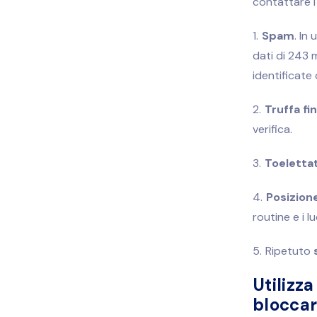
contattare 
Spam
. In
dati di 243 
identificat
Truffa fi
verifica.
Toeletta
Posizion
routine e i 
Ripetuto
Utilizz
blocca