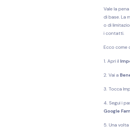
Vale la pena 
di base. La 
o di limitazi
i contatti
.
Ecco come c
Apri il
Imp
Vai a
Bene
Tocca Imp
Segui i pa
Google Fami
Una volta 