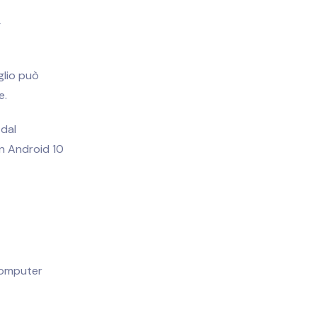
→
iglio può
e.
 dal
on Android 10
 computer