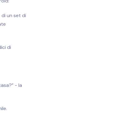
roid
:
e di un set di
ate
ci di
casa?” - la
ile.