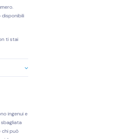
numero
.
 disponibili
n ti stai
ono ingenui e
 sbagliata
e chi può