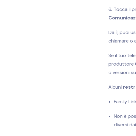
Tocca il p
Comunicaz
Da lì, puoi us
chiamare o a
Se il tuo te
produttore (
o versioni s
Alcuni
restr
Family Lin
Non è poss
diversi d