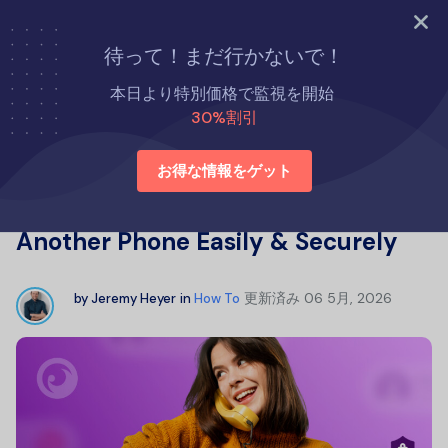
今すぐ試す
待って！まだ行かないで！
ホーム
方法
本日より特別価格で監視を開始
Track Messages and Calls from Another Phone Easily &
30%割引
Securely
お得な情報をゲット
Track Messages and Calls from
Another Phone Easily & Securely
更新済み
06 5月, 2026
by
Jeremy Heyer
in
How To