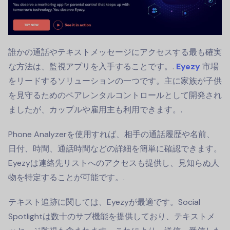
誰かの通話やテキストメッセージにアクセスする最も確実
な方法は、監視アプリを入手することです。.
Eyezy
市場
をリードするソリューションの一つです。主に家族が子供
を見守るためのペアレンタルコントロールとして開発され
ましたが、カップルや雇用主も利用できます。.
Phone Analyzerを使用すれば、相手の通話履歴や名前、
日付、時間、通話時間などの詳細を簡単に確認できます。
Eyezyは連絡先リストへのアクセスも提供し、見知らぬ人
物を特定することが可能です。.
テキスト追跡に関しては、Eyezyが最適です。Social
Spotlightは数十のサブ機能を提供しており、テキストメ