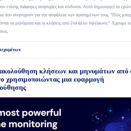
υν επίσης διάφορες ανησυχίες και κίνδυνοι. Αυτό δημιουργεί το ερώτ
μα που ανησυχούν για την ασφάλεια των αγαπημένων τους: “Πώς μπο
ται τα μηνύματα και οι κλήσεις από ένα άλλο τηλέφωνο;”. Έχουμε τι
σως.
ιεχομένων
ακολούθηση κλήσεων και μηνυμάτων από 
ο χρησιμοποιώντας μια εφαρμογή
ούθησης