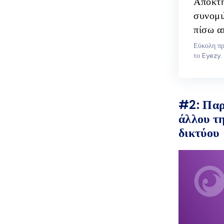
Αποκτή
συνομι
πίσω α
Εύκολη πρ
το Eyezy.
#2: Παρ
άλλου τ
δικτύου