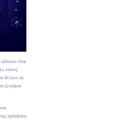
 κάποιου είναι
ίες λύσεις
ου θέλουν να
πό ζευγάρια
και
πίσης πρόσβαση