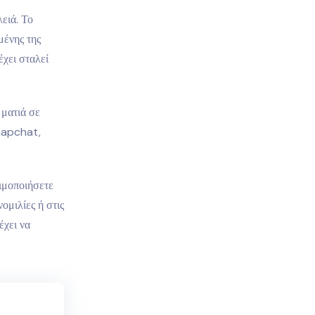
ειά. Το
μένης της
χει σταλεί
 ματιά σε
napchat,
σιμοποιήσετε
ομιλίες ή στις
έχει να