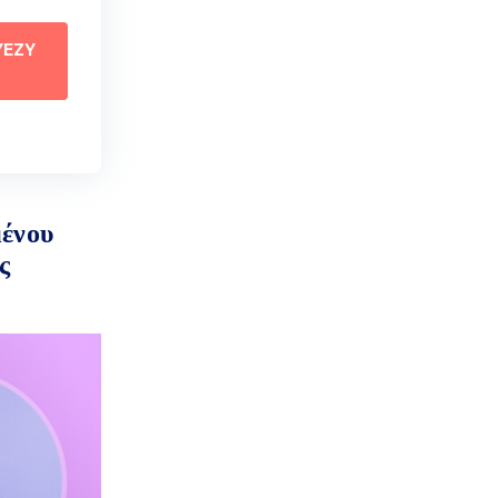
YEZY
ένου
ς