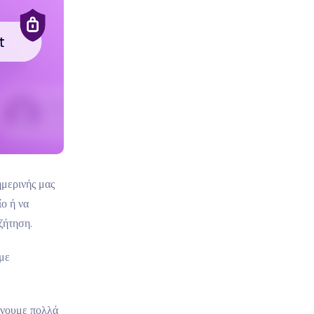
ημερινής μας
ίο ή να
ζήτηση.
με
άνουμε πολλά