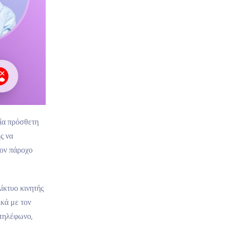
ία πρόσθετη
ς να
ιον πάροχο
Δίκτυο κινητής
ικά με τον
 τηλέφωνο,