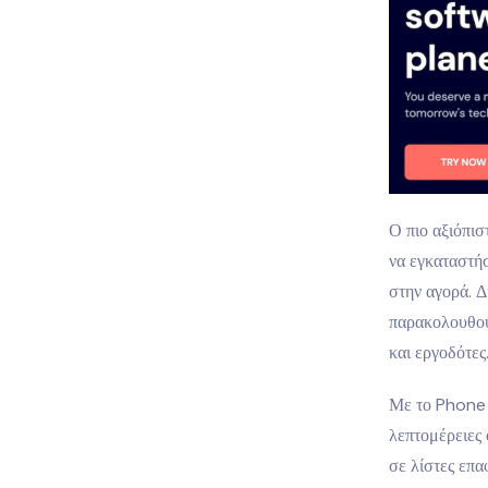
Ο πιο αξιόπισ
να εγκαταστή
στην αγορά. Δ
παρακολουθούν
και εργοδότες
Με το Phone A
λεπτομέρειες 
σε λίστες επα