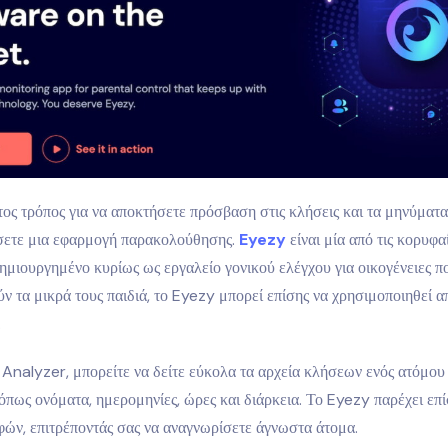
τος τρόπος για να αποκτήσετε πρόσβαση στις κλήσεις και τα μηνύματα
σετε μια εφαρμογή παρακολούθησης.
Eyezy
είναι μία από τις κορυφα
ημιουργημένο κυρίως ως εργαλείο γονικού ελέγχου για οικογένειες π
 τα μικρά τους παιδιά, το Eyezy μπορεί επίσης να χρησιμοποιηθεί α
.
nalyzer, μπορείτε να δείτε εύκολα τα αρχεία κλήσεων ενός ατόμου 
όπως ονόματα, ημερομηνίες, ώρες και διάρκεια. Το Eyezy παρέχει ε
φών, επιτρέποντάς σας να αναγνωρίσετε άγνωστα άτομα.