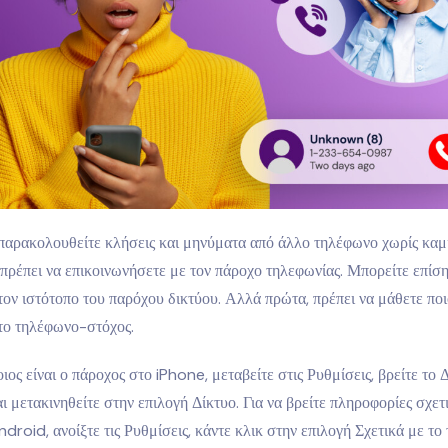
 παρακολουθείτε κλήσεις και μηνύματα από άλλο τηλέφωνο χωρίς καμ
πρέπει να επικοινωνήσετε με τον πάροχο τηλεφωνίας. Μπορείτε επίση
τον ιστότοπο του παρόχου δικτύου. Αλλά πρώτα, πρέπει να μάθετε πο
 το τηλέφωνο-στόχος.
οιος είναι ο πάροχος στο iPhone, μεταβείτε στις Ρυθμίσεις, βρείτε το 
ι μετακινηθείτε στην επιλογή Δίκτυο. Για να βρείτε πληροφορίες σχετ
droid, ανοίξτε τις Ρυθμίσεις, κάντε κλικ στην επιλογή Σχετικά με το