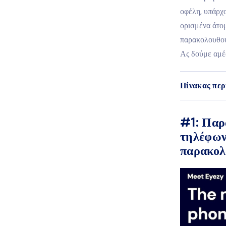
οφέλη, υπάρχο
ορισμένα άτο
παρακολουθούν
Ας δούμε αμέ
Πίνακας περ
#1: Παρ
τηλέφων
παρακολ