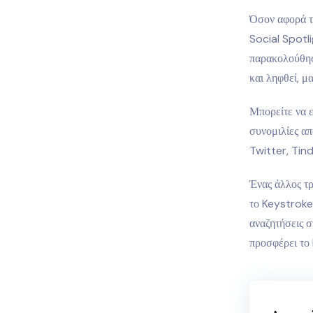
Όσον αφορά τη
Social Spotl
παρακολούθηση
και ληφθεί, μ
Μπορείτε να ε
συνομιλίες α
Twitter, Tind
Ένας άλλος τρ
το Keystroke 
αναζητήσεις σ
προσφέρει το