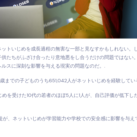
ネットいじめを成長過程の無害な一部と見なすかもしれない。
子供たちがふざけ合ったり意地悪をし合うだけの問題ではない
ヘルスに深刻な影響を与える現実の問題なのだ。.
4歳までの子どものうち651,042人がネットいじめを経験してい
じめを受けた10代の若者のほぼ5人に1人が、自己評価が低下し
生徒が、ネットいじめが学習能力や学校での安全感に影響を与え