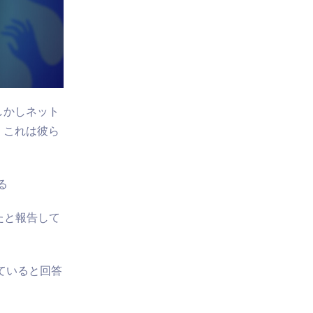
しかしネット
。これは彼ら
る
たと報告して
ていると回答