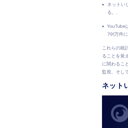
ネットい
る。.
YouT
791万件
これらの統
ることを覚
に関わるこ
監視、そし
ネット