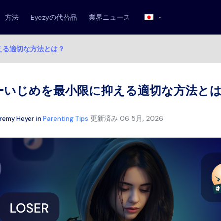
方法
Eyezyの代替品
業界ニュース
える適切な方法とは？
ーいじめを最小限に抑える適切な方法と
更新済み
06 5月, 2026
remy Heyer
in
Parenting Tips