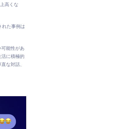
以上高くな
された事例は
い可能性があ
生活に積極的
率直な対話、