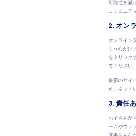
可能性を減
コミュニテ
2. オ
オンライン
よう心がけ
をクリック
てください。
最新のサイ
え、ネット
3. 責
お子さんが
ームやウェ
来事をあな