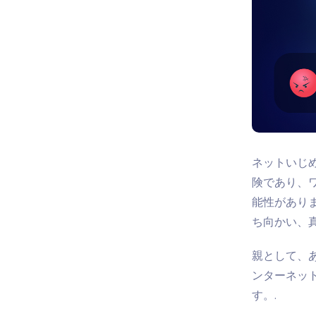
ネットいじ
険であり、
能性があり
ち向かい、
親として、
ンターネッ
す。.