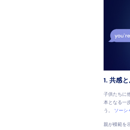
1. 共
子供たちに
本となる一
う。
ソーシ
親が模範を