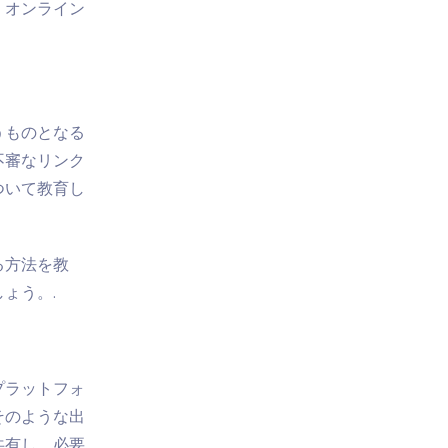
、オンライン
うものとなる
不審なリンク
ついて教育し
る方法を教
ょう。.
プラットフォ
そのような出
共有し、必要