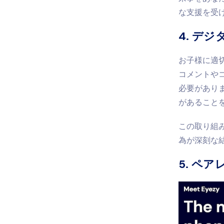
な支援を受
4. デ
お子様に適
コメントや
必要があり
があること
この取り組
為が深刻な
5. ペ