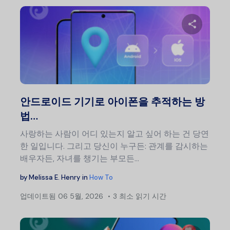
이 글
트위터
안드로이드 기기로 아이폰을 추적하는 방
법…
사랑하는 사람이 어디 있는지 알고 싶어 하는 건 당연
한 일입니다. 그리고 당신이 누구든: 관계를 감시하는
배우자든, 자녀를 챙기는 부모든…
by
Melissa E. Henry
in
How To
업데이트됨
06 5월, 2026
3 최소 읽기 시간