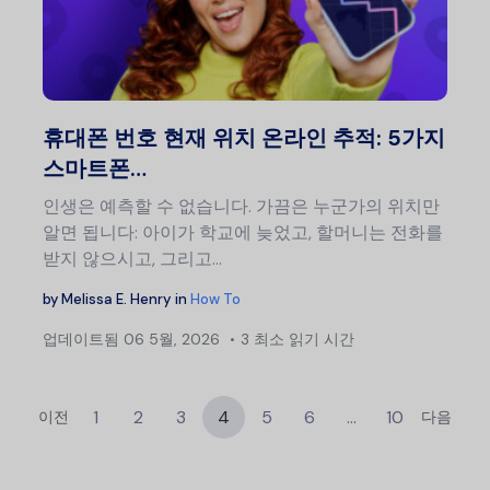
색
이 글
트위터
휴대폰 번호 현재 위치 온라인 추적: 5가지
스마트폰…
인생은 예측할 수 없습니다. 가끔은 누군가의 위치만
알면 됩니다: 아이가 학교에 늦었고, 할머니는 전화를
받지 않으시고, 그리고…
by
Melissa E. Henry
in
How To
업데이트됨
06 5월, 2026
3 최소 읽기 시간
1
2
3
4
5
6
…
10
이전
다음