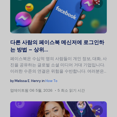
이 글
트위터
다른 사람의 페이스북 메신저에 로그인하
는 방법 – 상위…
페이스북은 수십억 명의 사람들이 개인 정보, 대화, 사
진을 공유하는 글로벌 소셜 미디어 거대 기업입니다.
이러한 수준의 연결은 위험을 수반합니다. 여러분은…
by
Melissa E. Henry
in
How To
업데이트됨
06 5월, 2026
5 최소 읽기 시간
글
탐