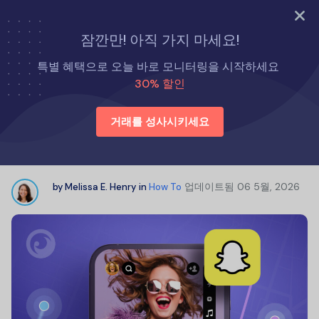
지금 바로 시도해 보세요
잠깐만! 아직 가지 마세요!
홈
방법
스냅챗 위치 추적기: 손쉽게 위치를 추적하는 방법
특별 혜택으로 오늘 바로 모니터링을 시작하세요
30% 할인
스냅챗 위치 추적기: 손쉽게 위치를 추
거래를 성사시키세요
적하는 방법
업데이트됨
06 5월, 2026
by
Melissa E. Henry
in
How To