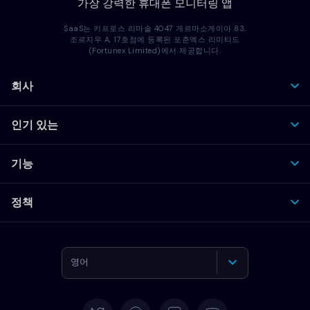
가장 강력한 휴대폰 모니터링 앱
SaaS는 키프로스 리마솔 4047 게르마소게이아 83,
조르지우 A, 17호점에 등록된 포춘엑스 리미티드
(Fortunex Limited)에서 제공합니다.
회사
인기 있는
기능
정책
영어
독일어