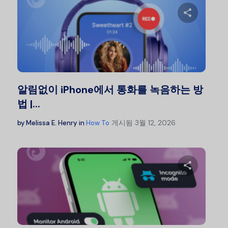
이 글을
트위터
알림없이 iPhone에서 통화를 녹음하는 방
법 |...
게시됨
3월 12, 2026
by
Melissa E. Henry
in
How To
이 글을