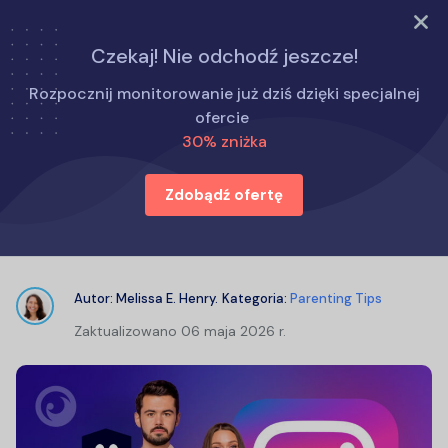
WYPRÓBUJ TERAZ
Czekaj! Nie odchodź jeszcze!
Strona główna
Porady dla rodziców
Rozpocznij monitorowanie już dziś dzięki specjalnej
Jakie zagrożenia niesie ze sobą Instagram dla dzieci i
ofercie
dorosłych?
30% zniżka
Zdobądź ofertę
Jakie zagrożenia niesie ze sobą
Instagram dla dzieci i dorosłych?
Autor:
Melissa E. Henry
.
Kategoria:
Parenting Tips
Zaktualizowano
06 maja 2026 r.