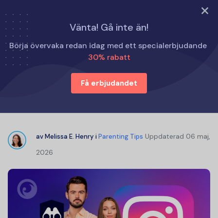
PROVA NU
Vänta! Gå inte än!
Hem
Tips för föräldrar
Börja övervaka redan idag med ett specialerbjudande
Vilka är farorna med Instagram för barn och vuxna?
30% rabatt
Få erbjudandet
Vilka är farorna med Instagram för
barn och vuxna?
Uppdaterad
06 maj,
av
Melissa E. Henry
i
Parenting Tips
2026