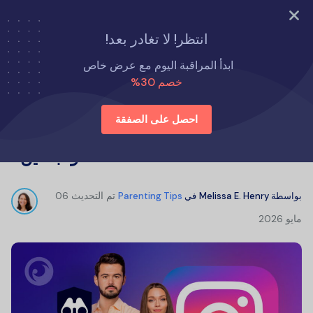
جرب الآن
انتظر! لا تغادر بعد!
الصفحة الرئيسية
نصائح لتربية الأطفال
ابدأ المراقبة اليوم مع عرض خاص
ما هي مخاطر إنستغرام على الأطفال والبالغين؟
خصم 30%
احصل على الصفقة
ما هي مخاطر إنستغرام على الأطفال
والبالغين؟
تم التحديث
06
بواسطة
Melissa E. Henry
في
Parenting Tips
مايو 2026