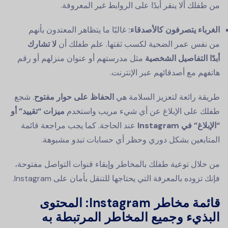
من طفلك ألا ينقر أبدًا على الروابط غير المعروفة.
الغرباء يتصرفون كالأصدقاء:
غالبًا ما يتظاهر المعتدون بأنهم
من نفس عمر الضحية لكسب ثقتها. علم طفلك أن
لا تشارك
أبدًا التفاصيل الشخصية
مثل مدرستهم أو عنوان منزلهم أو رقم
هاتفهم مع أصدقائهم عبر الإنترنت.
طريقة رائعة لتعزيز السلامة هي
الحفاظ على حوار مفتوح
. شجع
طفلك على الإبلاغ عن أي شيء مريب واستخدم
ميزات “تقييد” أو
“الإبلاغ” في Instagram
عند الحاجة. كما يجب مراجعة قائمة
المتابعين بشكل دوري وحظر أي حسابات تبدو مشبوهة.
من خلال توعية طفلك بالمخاطر وإبقاء قنوات التواصل مفتوحة،
فإنك تزوده بالمعرفة التي يحتاجها للتنقل بأمان على Instagram.
قائمة مخاطر Instagram: المحتوى
البذيء وجميع المخاطر المرتبطة به