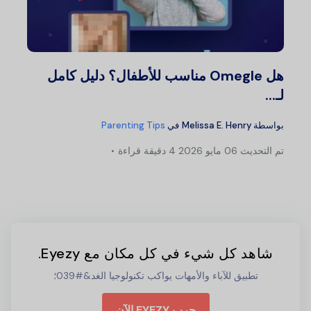
هل Omegle مناسب للأطفال؟ دليل كامل
لـ...
بواسطة
Melissa E. Henry
في
Parenting Tips
تم التحديث
06 مايو 2026
4 دقيقة قراءة
شاهد كل شيء في كل مكان مع Eyezy.
تطبيق للآباء والأمهات يواكب تكنولوجيا الغد&#039؛
جرب EYEZY الآن