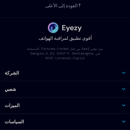
العودة إلى الأعلى
أقوى تطبيق لمراقبة الهواتف
يتم توفير SaaS من قبل Fortunex Limited، المسجلة
في Georgiou A، 83، SHOP 17، Germasogeia،
4047، Limassol، Cyprus
الشركة
شعبي
الميزات
السياسات