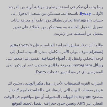
ربما يجب أن تفكر في استخدام تطبيق مراقبة أبوية من الدرجة
الأولى،,
Eyezy
. باستخدامه، ستتمكن من تسجيل الدخول إلى
حساب Instagram الخاص بطفلك دون علمه أو معرفة بيانات
تسجيل الدخول الخاصة به، وستتمكن من الاطلاع على تقرير
مفصل عن أنشطته عبر الإنترنت.
طالما أنك تختار تطبيق المراقبة المناسب، فإن Eyezy's
متتبع
إنستغرام
سوف يتولى الأمر بالكامل. بمجرد التثبيت، انتقل إلى
لوحة التحكم، وانتقل إلى
أضواء اجتماعية
القسم، ثم اضغط على
رسائل Instagram
لمعرفة ما الذي يتحدثون عنه. لن يكون لدى
المفترسين أي فرصة لتدمير دفاعات Eyezy.
الميزات القوية للتطبيقات الأخرى، مثل
مكبر الويب
, ، ستتيح لك
عرض صفحات الويب التي زاروها، في حالة استخدامهم لإصدار
متصفح Instagram للهواتف المحمولة. أو تتبع مواقعهم في الوقت
الفعلي عبر GPS، وتعيين حدود جغرافية، بفضل
تحديد الموقع