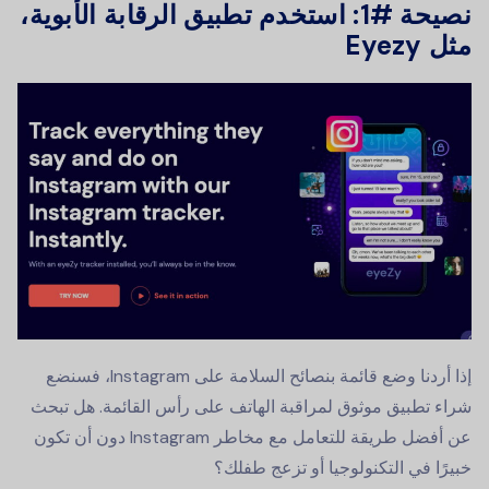
نصيحة #1: استخدم تطبيق الرقابة الأبوية،
مثل Eyezy
إذا أردنا وضع قائمة بنصائح السلامة على Instagram، فسنضع
شراء تطبيق موثوق لمراقبة الهاتف على رأس القائمة. هل تبحث
عن أفضل طريقة للتعامل مع مخاطر Instagram دون أن تكون
خبيرًا في التكنولوجيا أو تزعج طفلك؟