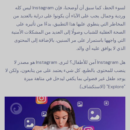
لسوء الحظ، كما سبق أن أوضحنا، فإن Instagram ليس كله
وردية وجمال. يجب على الآباء أن يكونوا على دراية بالعديد من
المخاطر التي ينطوي عليها هذا التطبيق، بدءًا من تأثيره على
الصحة العقلية للشباب وصولًا إلى العديد من المشكلات الأمنية
التي واجهها باستمرار على مر السنين، بالإضافة إلى المحتوى
الذي لا يوافق عليه أي والد.
هل Instagram آمن للأطفال؟ لنرى. Instagram هو مصدر لا
ينضب للمحتوى. بالطبع، كل شيء يعتمد على من يتابعون، ولكن لا
يوجد طفل غير فضولي بما يكفي ليدخل في متاهة ميزة
"Explore" (الاستكشاف).