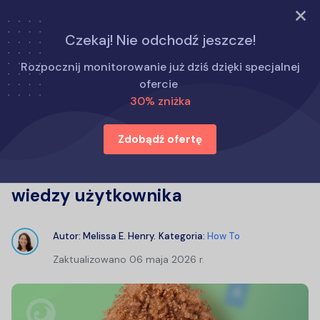
WYPRÓBUJ TERAZ
Czekaj! Nie odchodź jeszcze!
Strona główna
Jak to zrobić
Rozpocznij monitorowanie już dziś dzięki specjalnej
Jak zdalnie sterować innym telefonem z własnego
ofercie
telefonu bez wiedzy użytkownika
30% zniżka
Zdobądź ofertę
Jak zdalnie sterować innym
telefonem z własnego telefonu bez
wiedzy użytkownika
Autor:
Melissa E. Henry
.
Kategoria:
How To
Zaktualizowano
06 maja 2026 r.