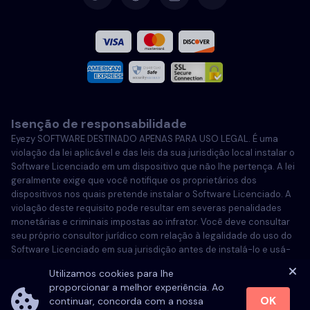
Español
Francês
Italiano
Isenção de responsabilidade
Português
Eyezy SOFTWARE DESTINADO APENAS PARA USO LEGAL. É uma
violação da lei aplicável e das leis da sua jurisdição local instalar o
Português
Software Licenciado em um dispositivo que não lhe pertença. A lei
geralmente exige que você notifique os proprietários dos
dispositivos nos quais pretende instalar o Software Licenciado. A
Polski
violação deste requisito pode resultar em severas penalidades
monetárias e criminais impostas ao infrator. Você deve consultar
seu próprio consultor jurídico com relação à legalidade do uso do
Software Licenciado em sua jurisdição antes de instalá-lo e usá-
lo. Você é o único responsável pela instalação do Software
Utilizamos cookies para lhe
Licenciado em tal dispositivo e está ciente de que a Eyezy não
proporcionar a melhor experiência. Ao
pode ser responsabilizada.
OK
continuar, concorda com a nossa