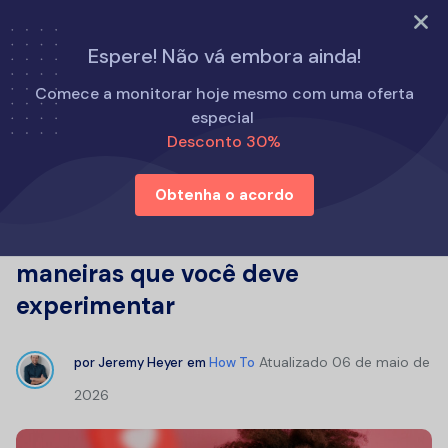
EXPERIMENTE AGORA
Espere! Não vá embora ainda!
Início
Como fazer
Comece a monitorar hoje mesmo com uma oferta
Como ver a história do Instagram de alguém sem que ela
especial
apareça: 6 maneiras que você deve experimentar
Desconto 30%
Obtenha o acordo
Como ver a história do Instagram
de alguém sem que ela apareça: 6
maneiras que você deve
experimentar
Atualizado
06 de maio de
por
Jeremy Heyer
em
How To
2026