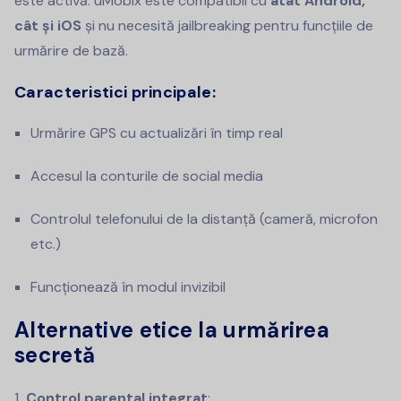
este activă. uMobix este compatibil cu
atât Android,
cât și iOS
și nu necesită jailbreaking pentru funcțiile de
urmărire de bază.
Caracteristici principale:
Urmărire GPS cu actualizări în timp real
Accesul la conturile de social media
Controlul telefonului de la distanță (cameră, microfon
etc.)
Funcționează în modul invizibil
Alternative etice la urmărirea
secretă
Control parental integrat
: