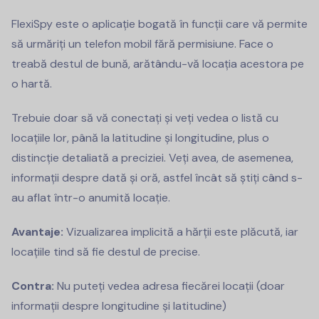
FlexiSpy este o aplicație bogată în funcții care vă permite
să urmăriți un telefon mobil fără permisiune. Face o
treabă destul de bună, arătându-vă locația acestora pe
o hartă.
Trebuie doar să vă conectați și veți vedea o listă cu
locațiile lor, până la latitudine și longitudine, plus o
distincție detaliată a preciziei. Veți avea, de asemenea,
informații despre dată și oră, astfel încât să știți când s-
au aflat într-o anumită locație.
Avantaje:
Vizualizarea implicită a hărții este plăcută, iar
locațiile tind să fie destul de precise.
Contra:
Nu puteți vedea adresa fiecărei locații (doar
informații despre longitudine și latitudine)