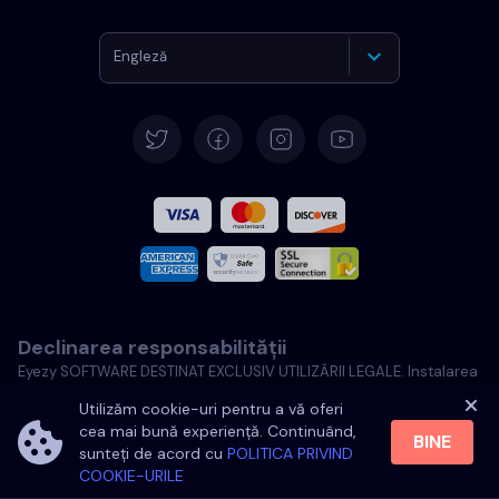
Engleză
Germană
Español
Français
Italiană
Declinarea responsabilității
Portugheză
Eyezy SOFTWARE DESTINAT EXCLUSIV UTILIZĂRII LEGALE. Instalarea
Software-ului Licențiat pe un dispozitiv care nu vă aparține
Türkçe
Utilizăm cookie-uri pentru a vă oferi
constituie o încălcare a legii aplicabile și a legilor jurisdicției locale.
cea mai bună experiență. Continuând,
Legea impune, în general, să notificați proprietarii dispozitivelor pe
BINE
sunteți de acord cu
POLITICA PRIVIND
care intenționați să instalați Software-ul Licențiat. Încălcarea
Poloneză
COOKIE-URILE
acestei cerințe poate duce la aplicarea de sancțiuni pecuniare și