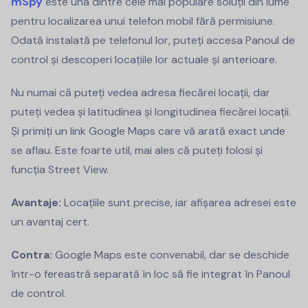
mSpy
este una dintre cele mai populare soluții din lume
pentru localizarea unui telefon mobil fără permisiune.
Odată instalată pe telefonul lor, puteți accesa Panoul de
control și descoperi locațiile lor actuale și anterioare.
Nu numai că puteți vedea adresa fiecărei locații, dar
puteți vedea și latitudinea și longitudinea fiecărei locații.
Și primiți un link Google Maps care vă arată exact unde
se aflau. Este foarte util, mai ales că puteți folosi și
funcția Street View.
Avantaje:
Locațiile sunt precise, iar afișarea adresei este
un avantaj cert.
Contra:
Google Maps este convenabil, dar se deschide
într-o fereastră separată în loc să fie integrat în Panoul
de control.