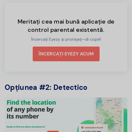
Meritați cea mai bună aplicație de
control parental existentă.
Încercați Eyezy și protejați-vă copiii!
ÎNCERCAȚI EYEZY ACUM
Opțiunea #2: Detectico