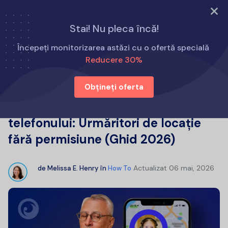
Încearcă acum
Stai! Nu pleca încă!
Acasă
Cum să
Începeți monitorizarea astăzi cu o ofertă specială
Top 8 aplicații de urmărire a telefonului: Urmăritori de
Reducere 30%
locație fără permisiune (Ghid 2026)
Obțineți oferta
Top 8 aplicații de urmărire a
telefonului: Urmăritori de locație
fără permisiune (Ghid 2026)
Actualizat
06 mai, 2026
de
Melissa E. Henry
în
How To