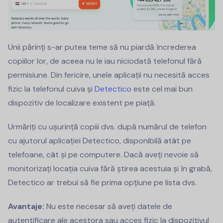
Unii părinți s-ar putea teme să nu piardă încrederea
copiilor lor, de aceea nu le iau niciodată telefonul fără
permisiune. Din fericire, unele aplicații nu necesită acces
fizic la telefonul cuiva și
Detectico
este cel mai bun
dispozitiv de localizare existent pe piață.
Urmăriți cu ușurință copiii dvs. după numărul de telefon
cu ajutorul aplicației Detectico, disponibilă atât pe
telefoane, cât și pe computere. Dacă aveți nevoie să
monitorizați locația cuiva fără știrea acestuia și în grabă,
Detectico ar trebui să fie prima opțiune pe lista dvs.
Avantaje:
Nu este necesar să aveți datele de
autentificare ale acestora sau acces fizic la dispozitivul