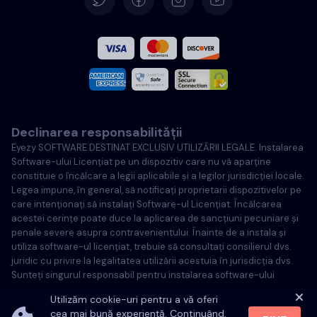
Español
Français
Italiană
Declinarea responsabilității
Portugheză
Eyezy SOFTWARE DESTINAT EXCLUSIV UTILIZĂRII LEGALE. Instalarea
Software-ului Licențiat pe un dispozitiv care nu vă aparține
Türkçe
constituie o încălcare a legii aplicabile și a legilor jurisdicției locale.
Legea impune, în general, să notificați proprietarii dispozitivelor pe
care intenționați să instalați Software-ul Licențiat. Încălcarea
Poloneză
acestei cerințe poate duce la aplicarea de sancțiuni pecuniare și
penale severe asupra contravenientului. Înainte de a instala și
utiliza software-ul licențiat, trebuie să consultați consilierul dvs.
juridic cu privire la legalitatea utilizării acestuia în jurisdicția dvs.
Sunteți singurul responsabil pentru instalarea software-ului
licențiat pe un astfel de dispozitiv și sunteți conștient că Eyezy nu
Utilizăm cookie-uri pentru a vă oferi
poate fi tras la răspundere.
cea mai bună experiență. Continuând,