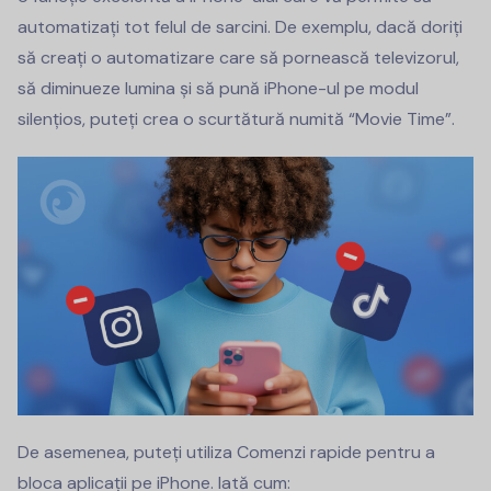
automatizați tot felul de sarcini. De exemplu, dacă doriți
să creați o automatizare care să pornească televizorul,
să diminueze lumina și să pună iPhone-ul pe modul
silențios, puteți crea o scurtătură numită “Movie Time”.
De asemenea, puteți utiliza Comenzi rapide pentru a
bloca aplicații pe iPhone. Iată cum: