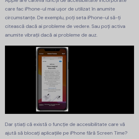
Apple are câteva funcții de accesibilitate încorporate
care fac iPhone-ul mai ușor de utilizat în anumite
circumstanțe. De exemplu, poți seta iPhone-ul să-ți
citească dacă ai probleme de vedere. Sau poți activa
anumite vibrații dacă ai probleme de auz.
Dar știați că există o funcție de accesibilitate care vă
ajută să blocați aplicațiile pe iPhone fără Screen Time?