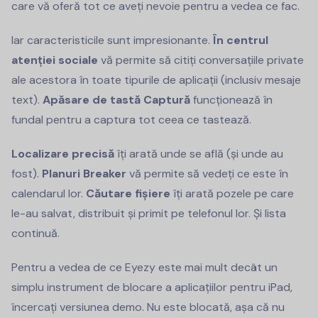
care vă oferă tot ce aveți nevoie pentru a vedea ce fac.
Iar caracteristicile sunt impresionante.
În centrul
atenției sociale
vă permite să citiți conversațiile private
ale acestora în toate tipurile de aplicații (inclusiv mesaje
text).
Apăsare de tastă
Captură
funcționează în
fundal pentru a captura tot ceea ce tastează.
Localizare precisă
îți arată unde se află (și unde au
fost).
Planuri Breaker
vă permite să vedeți ce este în
calendarul lor.
Căutare fișiere
îți arată pozele pe care
le-au salvat, distribuit și primit pe telefonul lor. Și lista
continuă.
Pentru a vedea de ce Eyezy este mai mult decât un
simplu instrument de blocare a aplicațiilor pentru iPad,
încercați versiunea demo. Nu este blocată, așa că nu