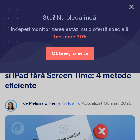
Încearcă acum
Stai! Nu pleca încă!
Acasă
Cum să
Începeți monitorizarea astăzi cu o ofertă specială
Cum să blocați aplicațiile pe iPhone și iPad fără Screen
Reducere 30%
Time: 4 metode eficiente
Obțineți oferta
Cum să blocați aplicațiile pe iPhone
și iPad fără Screen Time: 4 metode
eficiente
Actualizat
06 mai, 2026
de
Melissa E. Henry
în
How To