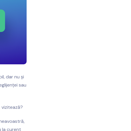
l, dar nu și
eglijenței sau
e vizitează?
mneavoastră,
u la curent