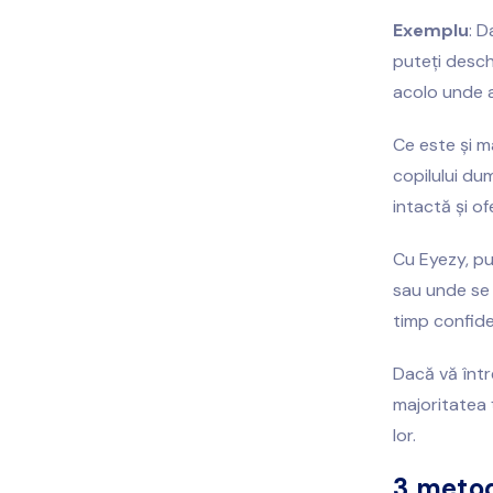
Exemplu
: D
puteți deschi
acolo unde a
Ce este și ma
copilului du
intactă și o
Cu Eyezy, put
sau unde se 
timp confiden
Dacă vă între
majoritatea ț
lor.
3 metod