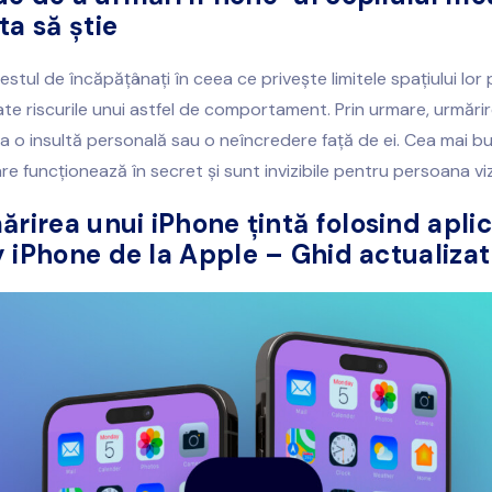
ta să știe
estul de încăpățânați în ceea ce privește limitele spațiului lor 
te riscurile unui astfel de comportament. Prin urmare, urmărir
 o insultă personală sau o neîncredere față de ei. Cea mai bu
re funcționează în secret și sunt invizibile pentru persoana vi
rirea unui iPhone țintă folosind aplic
 iPhone de la Apple – Ghid actualizat