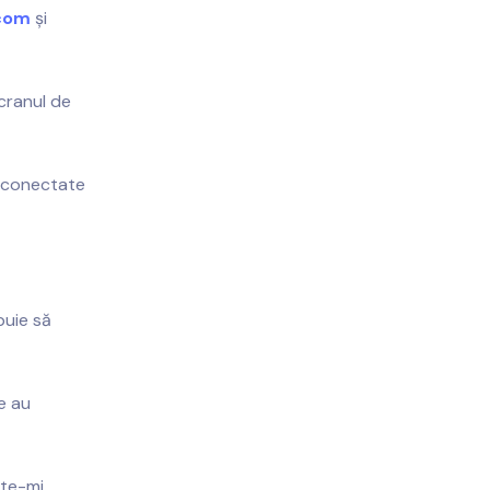
.com
și
cranul de
or conectate
buie să
e au
ște-mi