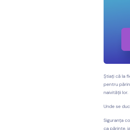
Știați că la 
pentru părinț
naivității lor.
Unde se duc 
Siguranța c
ca părinte, i