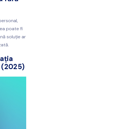
personal,
ea poate fi
nă soluție ar
zată.
ația
 (2025)