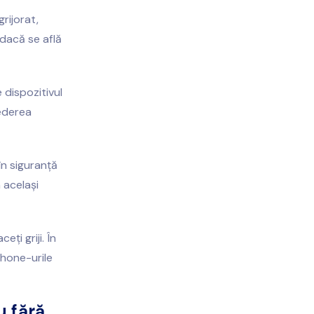
rijorat,
 dacă se află
 dispozitivul
rederea
 în siguranță
 același
ți griji. În
phone-urile
u fără