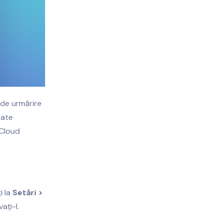
 de urmărire
oate
iCloud
i la
Setări >
vați-l.