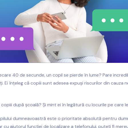
fiecare 40 de secunde, un copil se pierde în lume? Pare incredibi
i. Ei înțeleg că copiii sunt adesea expuși riscurilor din cauza n
copiii după școală? Și mint ei în legătură cu locurile pe care l
opilului dumneavoastră este o prioritate absolută pentru du
ar cu ajutorul funcției de localizare a telefonului, puteți fi mere