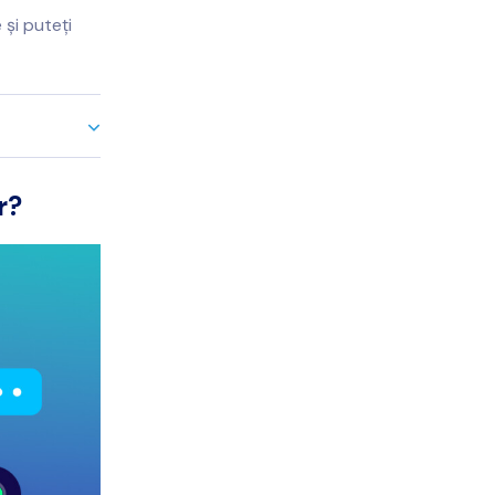
 și puteți
r?