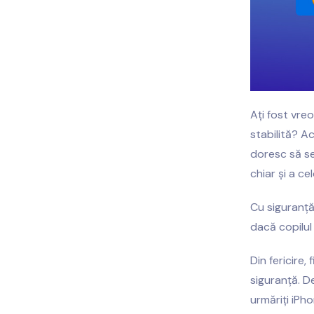
Ați fost vre
stabilită? A
doresc să se
chiar și a cel
Cu siguranță,
dacă copilul 
Din fericire,
siguranță. D
urmăriți iPh