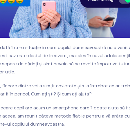
odată într-o situație în care copilul dumneavoastră nu a venit 
cest caz este destul de frecvent, mai ales în cazul adolescenți
 separe de părinți și simt nevoia să se revolte împotriva tuturo
or utile.
 fiecare dintre voi a simțit anxietate și s-a întrebat ce ar tre
ar fi în pericol. Cum ați ști? Și cum ați ajuta?
 fiecare copil are acum un smartphone care îl poate ajuta să fie
e aceea, am reunit câteva metode fiabile pentru a vă arăta c
one-ul copilului dumneavoastră.