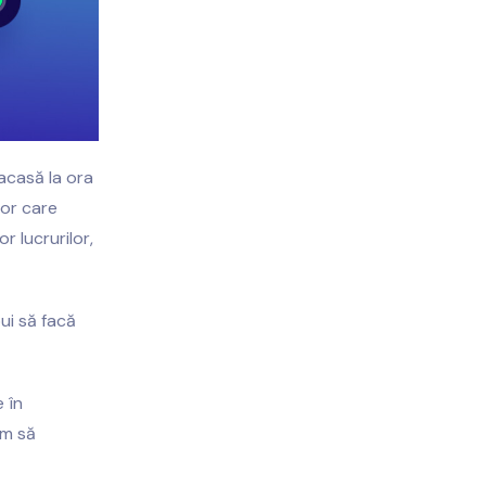
acasă la ora
lor care
r lucrurilor,
bui să facă
 în
um să