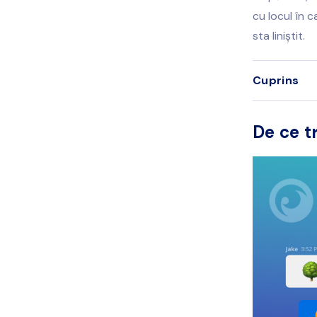
cu locul în c
sta liniștit.
Cuprins
De ce t