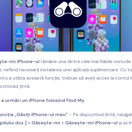
ște-mi iPhone-ul
rămâne una dintre cele mai fiabile metode
e, nefiind necesară instalarea unei aplicații suplimentare. Cu t
tru a utiliza această funcție, trebuie să aveți acces la contul 
zitivului țintă.
 a urmări un iPhone folosind Find My
funcția „Găsiți iPhone-ul meu”
– Pe dispozitivul țintă, navigaț
pilului dvs.] > Găsește-mi > Găsește-mi iPhone-ul
și acti