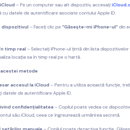
 iCloud
– Pe un computer sau alt dispozitiv, accesați
iCloud
 cu datele de autentificare asociate contului Apple ID.
i dispozitivul
– Faceți clic pe
“Găsește-mi iPhone-ul”
din e
în timp real
– Selectați iPhone-ul țintă din lista dispozitivel
aliza locația sa în timp real pe o hartă.
e acestei metode
sar accesul la iCloud
– Pentru a utiliza această funcție, tre
 datele de autentificare Apple ID.
ivind confidențialitatea
– Copilul poate vedea ce dispozitiv
ontul său iCloud, ceea ce îngreunează urmărirea secretă.
 setărilor manuale
– Copilul poate dezactiva funcția „Găse