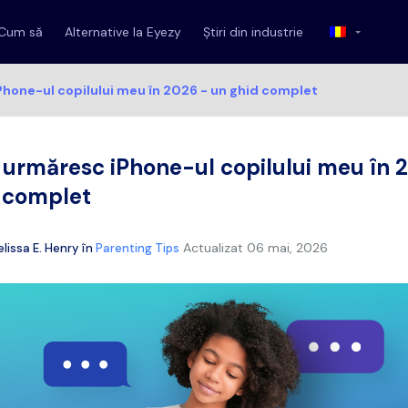
Cum să
Alternative la Eyezy
Știri din industrie
hone-ul copilului meu în 2026 - un ghid complet
urmăresc iPhone-ul copilului meu în 
 complet
Actualizat
06 mai, 2026
lissa E. Henry
în
Parenting Tips