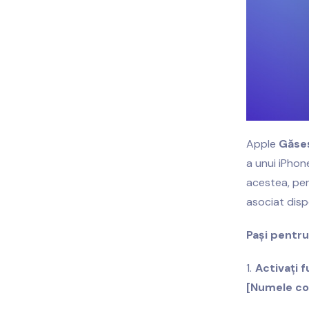
Apple
Găse
a unui iPhon
acestea, pen
asociat dispo
Pași pentru
Activați 
[Numele co