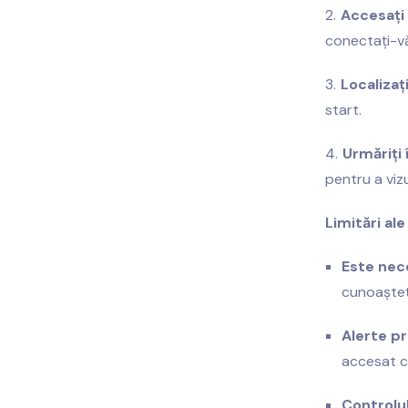
Accesați
conectați-vă
Localizaț
start.
Urmăriți 
pentru a vizu
Limitări al
Este nece
cunoașteți
Alerte pr
accesat c
Controlul