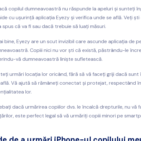
acă copilul dumneavoastră nu răspunde la apeluri și sunteți îng
de cu ușurință aplicația Eyezy și verifica unde se află. Veți ști
 spus că va fi sau dacă trebuie să luați măsuri.
i bine, Eyezy are un scut invizibil care ascunde aplicația de pe
mneavoastră. Copiii nici nu vor ști că există, păstrându-le înc
ferindu-vă dumneavoastră liniște sufletească.
eți urmări locația lor oricând, fără să vă faceți griji dacă sunt
află. Vă ajută să rămâneți conectat și protejat, respectând în
țialitatea lor.
bați dacă urmărirea copiilor dvs. le încalcă drepturile, nu vă face
ărilor, este perfect legal să vă urmăriți copiii minori pe smart
e de a urmări iPhone-ul copilului me