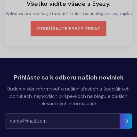
Všetko vidíte všade s Eyezy.
Aplikácia pre rodičov, ktorá drží krok s technológiami zajtrajška
VYSKÚŠAJTE EYEZY TERAZ
Prihláste sa k odberu našich noviniek
Budeme vás informovať o našich zľavách a špeciálnych
ponukách, najnovších príspevkoch na blogu a ďalších
relevantných informáciách.