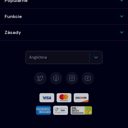
Populárne
Funkcie
Zásady
Angličtina
Nemčina
Španielčina
Francúzština
Taliansky