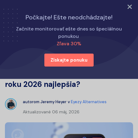
Vyskúšajte teraz
Počkajte! Ešte neodchádzajte!
Domov
Alternatívy k Eyezy
Začnite monitorovať ešte dnes so špeciálnou
Eyezy vs mSpy: Ktorá monitorovacia aplikácia je pre vás v
ponukou
roku 2026 najlepšia?
Zľava 30%
Získajte ponuku
Eyezy vs mSpy: Ktorá
monitorovacia aplikácia je pre vás v
roku 2026 najlepšia?
autorom
Jeremy Heyer
v
Eyezy Alternatives
Aktualizované
06 máj, 2026