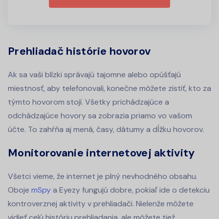
Prehliadač histórie hovorov
Ak sa vaši blízki správajú tajomne alebo opúšťajú
miestnosť, aby telefonovali, konečne môžete zistiť, kto za
týmto hovorom stojí. Všetky prichádzajúce a
odchádzajúce hovory sa zobrazia priamo vo vašom
účte. To zahŕňa aj mená, časy, dátumy a dĺžku hovorov.
Monitorovanie internetovej aktivity
Všetci vieme, že internet je plný nevhodného obsahu.
Oboje
mSpy
a Eyezy fungujú dobre, pokiaľ ide o detekciu
kontroverznej aktivity v prehliadači. Nielenže môžete
vidieť celú históriu prehliadania, ale môžete tiež