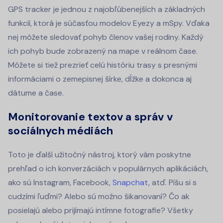
GPS tracker je jednou z najobľúbenejších a základných
funkcií, ktorá je súčasťou modelov Eyezy a mSpy. Vďaka
nej môžete sledovať pohyb členov vašej rodiny. Každý
ich pohyb bude zobrazený na mape v reálnom čase.
Môžete si tiež prezrieť celú históriu trasy s presnými
informáciami o zemepisnej šírke, dĺžke a dokonca aj
dátume a čase.
Monitorovanie textov a správ v
sociálnych médiách
Toto je ďalší užitočný nástroj, ktorý vám poskytne
prehľad o ich konverzáciách v populárnych aplikáciách,
ako sú Instagram, Facebook,
Snapchat
, atď. Píšu si s
cudzími ľuďmi? Alebo sú možno šikanovaní? Čo ak
posielajú alebo prijímajú intímne fotografie? Všetky