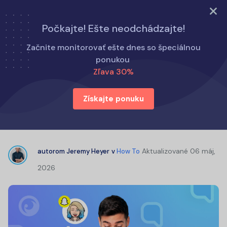
Vyskúšajte teraz
Počkajte! Ešte neodchádzajte!
Domov
Ako na to
Začnite monitorovať ešte dnes so špeciálnou
Zistite, ako okamžite zistiť, s kým niekto komunikuje na
ponukou
Snapchate
Zľava 30%
Získajte ponuku
Zistite, ako okamžite zistiť, s kým
niekto komunikuje na Snapchate
Aktualizované
06 máj,
autorom
Jeremy Heyer
v
How To
2026