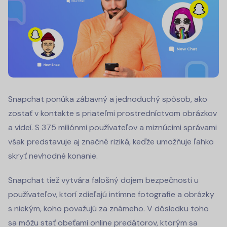
Snapchat ponúka zábavný a jednoduchý spôsob, ako
zostať v kontakte s priateľmi prostredníctvom obrázkov
a videí. S 375 miliónmi používateľov a miznúcimi správami
však predstavuje aj značné riziká, keďže umožňuje ľahko
skryť nevhodné konanie.
Snapchat tiež vytvára falošný dojem bezpečnosti u
používateľov, ktorí zdieľajú intímne fotografie a obrázky
s niekým, koho považujú za známeho. V dôsledku toho
sa môžu stať obeťami online predátorov, ktorým sa