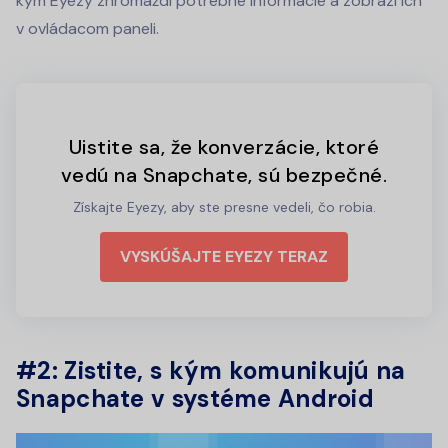
kým Eyezy zhromaždí potrebné informácie a zobrazí ich
v ovládacom paneli.
Uistite sa, že konverzácie, ktoré
vedú na Snapchate, sú bezpečné.
Získajte Eyezy, aby ste presne vedeli, čo robia.
VYSKÚŠAJTE EYEZY TERAZ
#2: Zistite, s kým komunikujú na
Snapchate v systéme Android