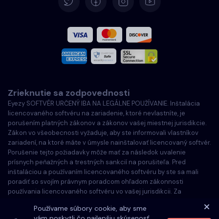
Španielčina
Francúzština
Taliansky
Zrieknutie sa zodpovednosti
Português
Eyezy SOFTVÉR URČENÝ IBA NA LEGÁLNE POUŽÍVANIE. Inštalácia
licencovaného softvéru na zariadenie, ktoré nevlastníte, je
Türkçe
porušením platných zákonov a zákonov vašej miestnej jurisdikcie.
Zákon vo všeobecnosti vyžaduje, aby ste informovali vlastníkov
zariadení, na ktoré máte v úmysle nainštalovať licencovaný softvér.
Poľský
Porušenie tejto požiadavky môže mať za následok uvalenie
prísnych peňažných a trestných sankcií na porušiteľa. Pred
inštaláciou a používaním licencovaného softvéru by ste sa mali
poradiť so svojím právnym poradcom ohľadom zákonnosti
používania licencovaného softvéru vo vašej jurisdikcii. Za
inštaláciu licencovaného softvéru na takéto zariadenie ste
Používame súbory cookie, aby sme
zodpovední výlučne vy a ste si vedomí, že spoločnosť Eyezy
vám poskytli čo najlepšiu skúsenosť.