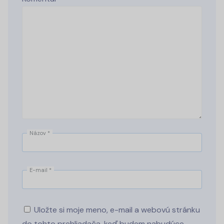
Názov
*
E-mail
*
Uložte si moje meno, e-mail a webovú stránku
do tohto prehliadača, keď budem nabudúce