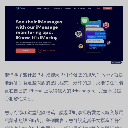
他們聊了些什麼？和誰聊天？何時發送的訊息？Eyezy 就是
能解答所有這些問題的應用程式。最棒的是，您能從任何裝
置在自己的 iPhone 上取得他人的 iMessages。完全不必擔
心相容性問題。.
您亦可添加鍵盤記錄程式，讓您即時掌握所愛之人輸入禁用
詞彙或短語的時刻。舉例而言，您可設定當子女撰寫不符年