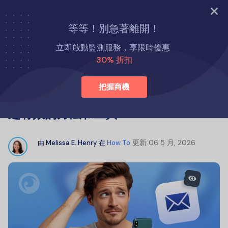
立即試用
等等！別急著離開！
首頁
如何
立即啟動監測服務，享限時優惠
如何在 iPhone 上看到某人的簡訊：行之有效的方法和工具
30% 折扣
把握商機
如何在 iPhone 上看到某人的簡訊：行
之有效的方法和工具
更新
06 5 月, 2026
由
Melissa E. Henry
在
How To