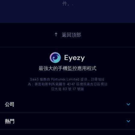
件。.
返回頂部
最強大的手機監控應用程式
SaaS 服務由 Fortunex Limited 提供，註冊地址
為：賽普勒斯利馬索爾市 4047 區傑瑪索吉亞區喬治
亞大道 83 號 17 號舖
公司
熱門