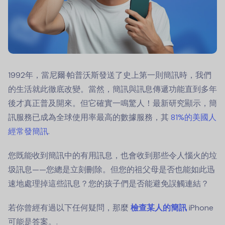
1992年，當尼爾·帕普沃斯發送了史上第一則簡訊時，我們
的生活就此徹底改變。當然，簡訊與訊息傳遞功能直到多年
後才真正普及開來。但它確實一鳴驚人！最新研究顯示，簡
訊服務已成為全球使用率最高的數據服務，其
81%的美國人
經常發簡訊
.
您既能收到簡訊中的有用訊息，也會收到那些令人惱火的垃
圾訊息——您總是立刻刪除。但您的祖父母是否也能如此迅
速地處理掉這些訊息？您的孩子們是否能避免誤觸連結？
若你曾經有過以下任何疑問，那麼
檢查某人的簡訊
iPhone
可能是答案。.