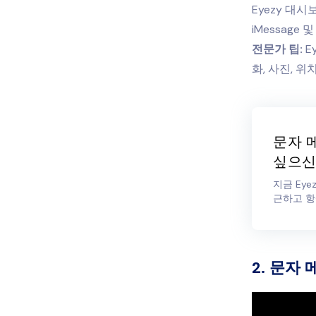
Eyezy 대
iMessag
전문가 팁:
E
화, 사진, 
문자 
싶으신
지금 Eye
근하고 항
2. 문자