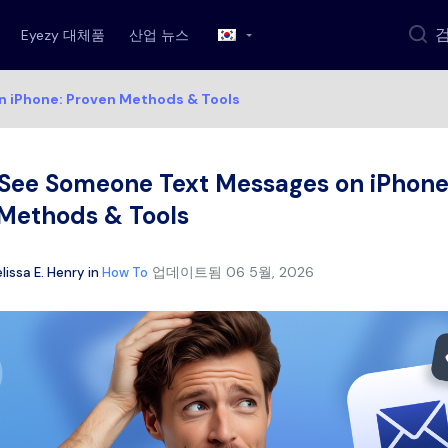
Eyezy 대체품
산업 뉴스
 iPhone: Proven Methods & Tools
See Someone Text Messages on iPhone
Methods & Tools
업데이트됨
06 5월, 2026
lissa E. Henry
in
How To