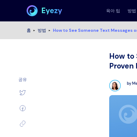
Eyezy
육아 팁
방법
홈
방법
How to See Someone Text Messages on
How to 
Proven 
공유
by
Me