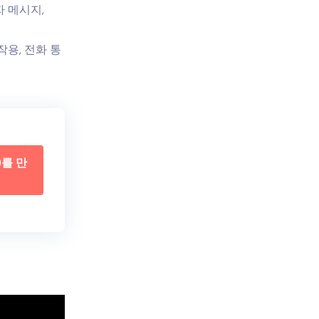
자 메시지,
용, 전화 통
)를 만