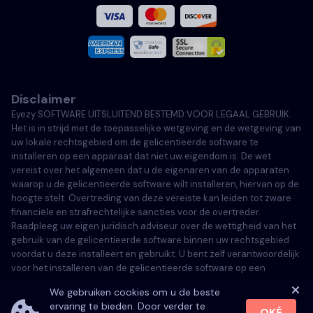
Frans
Italiaans
Disclaimer
Portugees
Eyezy SOFTWARE UITSLUITEND BESTEMD VOOR LEGAAL GEBRUIK.
Het is in strijd met de toepasselijke wetgeving en de wetgeving van
Türkçe
uw lokale rechtsgebied om de gelicentieerde software te
installeren op een apparaat dat niet uw eigendom is. De wet
vereist over het algemeen dat u de eigenaren van de apparaten
Polski
waarop u de gelicentieerde software wilt installeren, hiervan op de
hoogte stelt. Overtreding van deze vereiste kan leiden tot zware
financiële en strafrechtelijke sancties voor de overtreder.
Raadpleeg uw eigen juridisch adviseur over de wettigheid van het
gebruik van de gelicentieerde software binnen uw rechtsgebied
voordat u deze installeert en gebruikt. U bent zelf verantwoordelijk
voor het installeren van de gelicentieerde software op een
dergelijk apparaat en u bent zich ervan bewust dat Eyezy hiervoor
We gebruiken cookies om u de beste
niet aansprakelijk kan worden gesteld.
ervaring te bieden. Door verder te
OKÉ