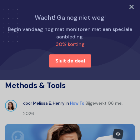
PROBEER NU
Wacht! Ga nog niet weg!
Home
Hoe te
Begin vandaag nog met monitoren met een speciale
How to See Someone Text Messages on iPhone: Proven
aanbieding
Methods & Tools
30% korting
Sluit de deal
How to See Someone Text
Messages on iPhone: Proven
Methods & Tools
Bijgewerkt
06 mei,
door
Melissa E. Henry
in
How To
2026