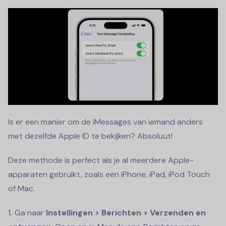
Is er een manier om de iMessages van iemand anders
met dezelfde Apple ID te bekijken? Absoluut!
Deze methode is perfect als je al meerdere Apple-
apparaten gebruikt, zoals een iPhone, iPad, iPod Touch
of Mac.
Ga naar
Instellingen > Berichten > Verzenden en