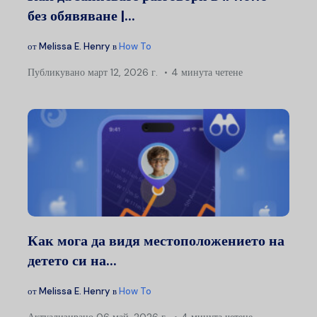
без обявяване |...
от
Melissa E. Henry
в
How To
Публикувано
март 12, 2026 г.
4 минута четене
Как мога да видя местоположението на
детето си на...
от
Melissa E. Henry
в
How To
Актуализирано
06 май, 2026 г.
4 минута четене