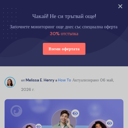
Опитайте сега
Чакай! Не си тръгвай още!
Начало
Как да
Започнете мониторинг още днес със специална оферта
Как лесно да проследите и видите списъка с контакти на някого
30% отстъпка
Вземи офертата
Как лесно да проследите и видите
списъка с контакти на някого
Актуализирано
06 май,
от
Melissa E. Henry
в
How To
2026 г.