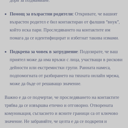
дори за подмамване.
Помощ за възрастни родители:
Откривате, че вашият
възрастен родител е бил контактиран от фалшив “внук”,
който иска пари. Проследяването на контактите им
помага да се идентифицират и избегнат такива измами.
Подкрепа за човек в затруднение
: Подозирате, че ваш
приятел може да има връзки с лица, участващи в рискови
дейности или екстремистки групи. Ранната намеса,
подпомогната от разбирането на тяхната онлайн мрежа,
може да бъде от решаващо значение.
Важно е да се подчертае, че проследяването на контактите
трябва да се извършва етично и отговорно. Отворената
комуникация, съгласието и ясните граници са от ключово
значение. Не забравяйте, че целта е да се подкрепя и