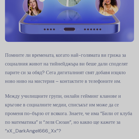
Помните ли времената, когато най-голямата ви грижа за
социалния живот на тийнейджъра ви беше дали споделят
парите си за обяд? Сега дигиталният свят добавя изцяло
ново ниво на мистерия – контактите в телефоните им.
Между училищните групи, онлайн гейминг кланове и
кръгове в социалните медии, списъкът им може да се
променя по-бързо от всякога. Знаете, че има “Били от клуба
по математика” и “леля Сюзан”, но какво ще кажете за
“xX_DarkAngel666_Xx”?