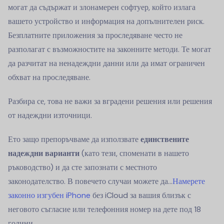
могат да съдържат и злонамерен софтуер, който излага
вашето устройство и информация на допълнителен риск.
Безплатните приложения за проследяване често не
разполагат с възможностите на законните методи. Те могат
да разчитат на ненадеждни данни или да имат ограничен
обхват на проследяване.
Разбира се, това не важи за вградени решения или решения
от надеждни източници.
Ето защо препоръчваме да използвате
единствените
надеждни варианти
(като тези, споменати в нашето
ръководство) и да сте запознати с местното
законодателство. В повечето случаи можете да...
Намерете
законно изгубен iPhone
без iCloud за вашия близък с
неговото съгласие или телефонния номер на дете под 18
години.