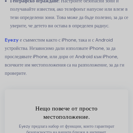
Географско ограждане:
Настройте безопасни зони и
получавайте известия, ако телефонът напусне или влезе в
тези определени зони. Това може да бъде полезно, за да се
уверите, че детето ви остава в определен радиус.
Eyezy
е съвместим както с iPhone, така и с Android
устройства. Независимо дали използвате iPhone, за да
проследявате iPhone, или дори от Android към iPhone,
всичките им местоположения са на разположение, за да ги
проверите.
Нещо повече от просто
местоположение.
Eyezy предлага набор от функции, които гарантират
безопасността на вашите близки в интернет.