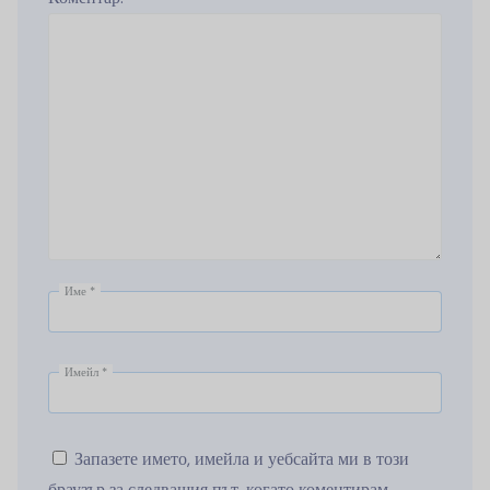
Име
*
Имейл
*
Запазете името, имейла и уебсайта ми в този
браузър за следващия път, когато коментирам.