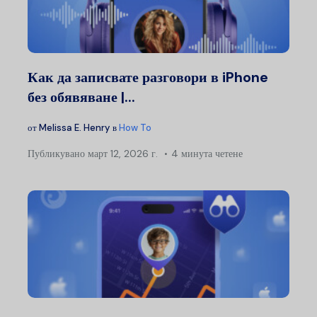
Как да записвате разговори в iPhone
без обявяване |...
от
Melissa E. Henry
в
How To
Публикувано
март 12, 2026 г.
4 минута четене