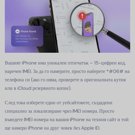
Вашият iPhone има уникален отпечатък – 15-цифрен код,
наречен IMEI. За да го намерите, просто наберете *#06# на
телефона си (ако го няма, проверете в оригиналната кутия
или в iCloud резервното копие).
След това изберете един от уебсайтовете, създадени
специално за локализиране чрез IMEI номера. Просто
въведете IMEI номера на вашия iPhone на техния сайт и той
ще намери iPhone на друг човек без Apple ID.