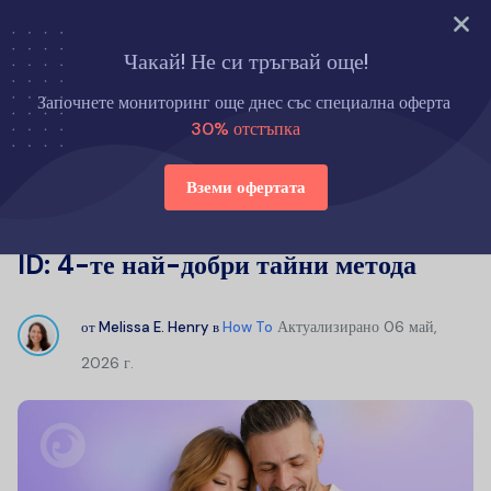
Опитайте сега
Чакай! Не си тръгвай още!
Начало
Как да
Започнете мониторинг още днес със специална оферта
Как да проследите iPhone без Apple ID: 4-те най-добри тайни
30% отстъпка
метода
Вземи офертата
Как да проследите iPhone без Apple
ID: 4-те най-добри тайни метода
Актуализирано
06 май,
от
Melissa E. Henry
в
How To
2026 г.