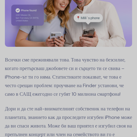
Всички сме преживявали това. Това чувство на безсилие,
когато претърсваш джобовете си и сърцето ти се свива –
iPhone-ът ти го няма. Статистиките показват, че това е
често срещан проблем: проучване на Finder установи, че
само в САЩ ежегодно се губят 10 милиона смартфона!
Дори и да сте най-внимателният собственик на телефон на
планетата, знанието как да проследите изгубен iPhone може
да ви спаси живота. Може би ваш приятел е изгубил своя на
препълнен концерт или член на семейството ви го е