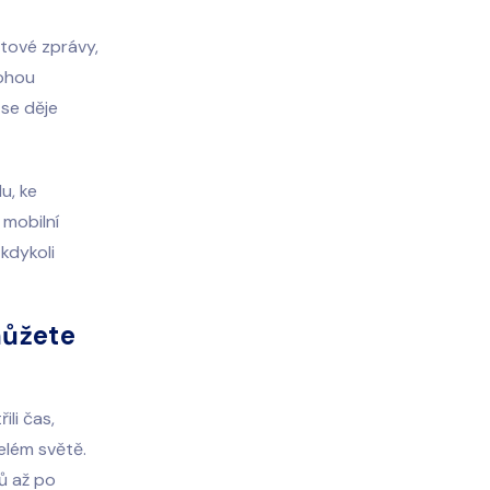
tové zprávy,
mohou
se děje
u, ke
 mobilní
kdykoli
můžete
li čas,
celém světě.
ů až po