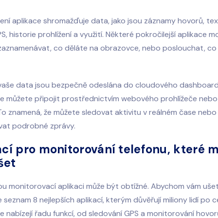
ení aplikace shromažďuje data, jako jsou záznamy hovorů, tex
, historie prohlížení a využití. Některé pokročilejší aplikace 
aznamenávat, co děláte na obrazovce, nebo poslouchat, co 
.
aše data jsou bezpečně odeslána do cloudového dashboard
e můžete připojit prostřednictvím webového prohlížeče nebo
 To znamená, že můžete sledovat aktivitu v reálném čase nebo 
vat podrobné zprávy.
ací pro monitorování telefonu, které 
šet
ou monitorovací aplikaci může být obtížné. Abychom vám ušetři
e seznam 8 nejlepších aplikací, kterým důvěřují miliony lidí po 
e nabízejí řadu funkcí, od sledování GPS a monitorování hovor