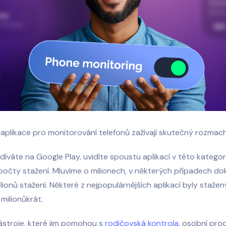
: aplikace pro monitorování telefonů zažívají skutečný rozmach
íváte na Google Play, uvidíte spoustu aplikací v této kategor
počty stažení. Mluvíme o milionech, v některých případech d
lionů stažení. Některé z nejpopulárnějších aplikací byly staž
 milionůkrát.
nástroje, které jim pomohou s
rodičovská kontrola
, osobní prod