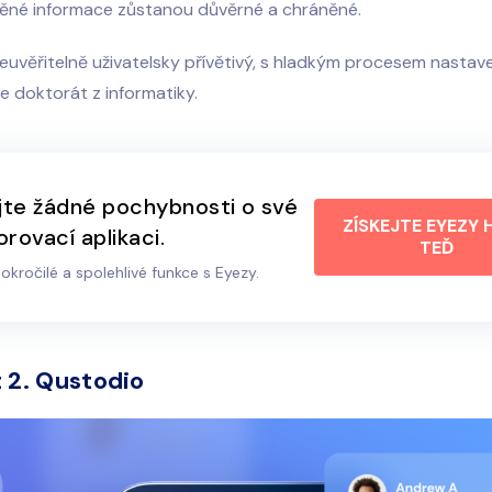
né informace zůstanou důvěrné a chráněné.
euvěřitelně uživatelsky přívětivý, s hladkým procesem nastave
e doktorát z informatiky.
te žádné pochybnosti o své
ZÍSKEJTE EYEZY 
rovací aplikaci.
TEĎ
pokročilé a spolehlivé funkce s Eyezy.
 2. Qustodio