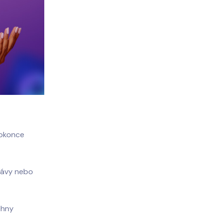
dokonce
právy nebo
chny