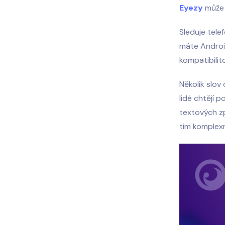
Eyezy
může 
Sleduje tele
máte Androi
kompatibilit
Několik slov
lidé chtějí 
textových zp
tím komplexn