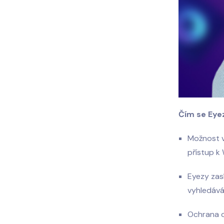
Čím se Eyez
Možnost v
přístup k 
Eyezy zas
vyhledává
Ochrana o