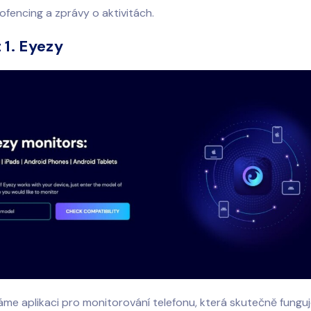
ofencing a zprávy o aktivitách.
1. Eyezy
áme aplikaci pro monitorování telefonu, která skutečně funguj