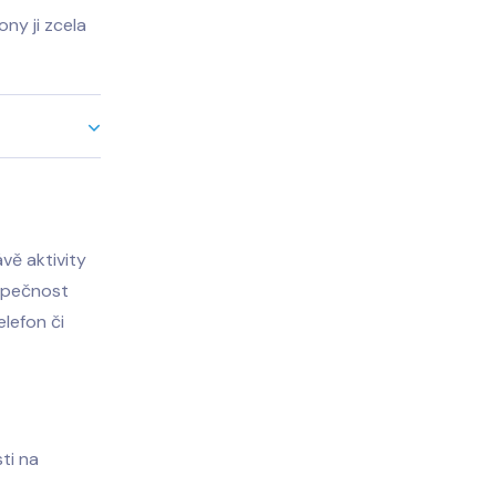
ny ji zcela
vě aktivity
ezpečnost
elefon či
sti na