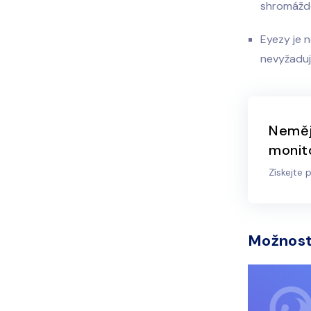
shromáždě
Eyezy je n
nevyžaduj
Neměj
monito
Získejte 
Možnost