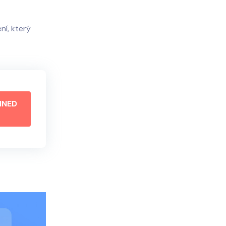
ní, který
HNED