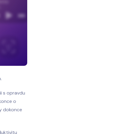
.
ii s opravdu
okonce o
eny dokonce
uktivitu