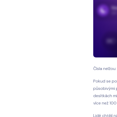
Čísla nelžou
Pokud se pod
působivými 
desítkách mi
více než 100
Lidé chtějí 