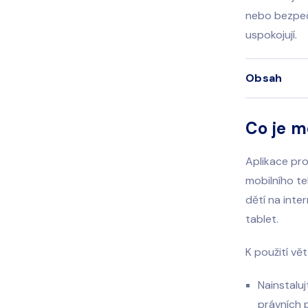
nebo bezpečn
uspokojují.
Obsah
Co je m
Aplikace pro
mobilního te
dětí na inte
tablet.
K použití vě
Nainstaluj
právních 