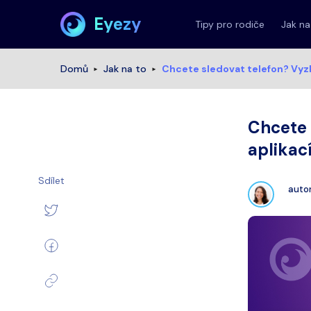
Eyezy
Tipy pro rodiče
Jak na
Domů
Jak na to
Chcete sledovat telefon? Vyzk
Chcete 
aplikac
Sdílet
auto