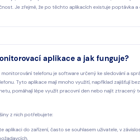
ost. Je zřejmé, že po těchto aplikacích existuje poptávka a o
onitorovací aplikace a jak funguje?
 monitorování telefonu je software určený ke sledování a sprá
lefonu. Tyto aplikace mají mnoho využití, například zajišťují b
rnetu, pomáhají lépe využít pracovní den nebo najít ztracený t
tšiny z nich potřebujete:
te aplikaci do zařízení, často se souhlasem uživatele, v závislo
požadavcích.