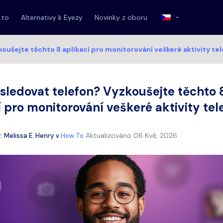
 to
Alternativy k Eyezy
Novinky z oboru
oušejte těchto 8 aplikací pro monitorování veškeré aktivity te
sledovat telefon? Vyzkoušejte těchto 
í pro monitorování veškeré aktivity tel
Aktualizováno
06 Kvě, 2026
r:
Melissa E. Henry
v
How To