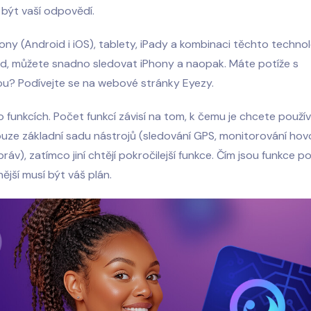
být vaší odpovědí.
fony (Android i iOS), tablety, iPady a kombinaci těchto technol
d, můžete snadno sledovat iPhony a naopak. Máte potíže s
ou? Podívejte se na webové stránky Eyezy.
 o funkcích. Počet funkcí závisí na tom, k čemu je chcete použív
pouze základní sadu nástrojů (sledování GPS, monitorování hov
ráv), zatímco jiní chtějí pokročilejší funkce. Čím jsou funkce p
ější musí být váš plán.