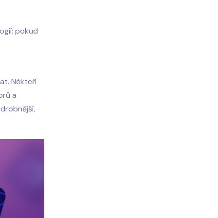
ogií: pokud
at. Někteří
orů a
odrobnější,