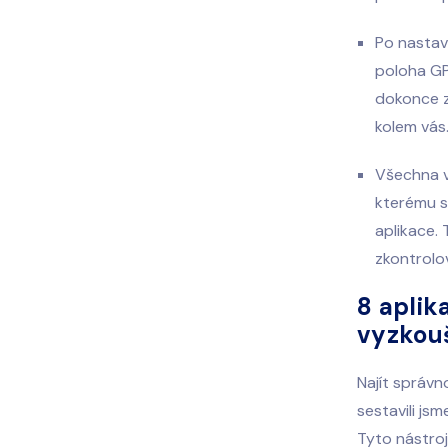
Po nastav
poloha GPS
dokonce z
kolem vás
Všechna v
kterému s
aplikace.
zkontrolo
8 aplik
vyzkou
Najít správn
sestavili jsm
Tyto nástroj