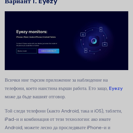
Вариант 1. Eyezy
Всички ние търсим приложение за наблюдение на
телефони, което наистина върши работа. Ето защо,
Eyezy
може да бъде вашият отговор.
Той следи телефони (както Android, така и iOS), таблети,
iPad-и и комбинация от тези технологии: ако имате
Android, можете лесно да проследявате iPhone-и и