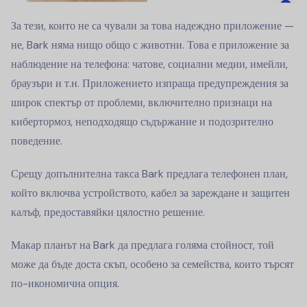
За тези, които не са чували за това надеждно приложение —
не, Bark няма нищо общо с животни. Това е приложение за
наблюдение на телефона: чатове, социални медии, имейли,
браузъри и т.н. Приложението изпраща предупреждения за
широк спектър от проблеми, включително признаци на
кибертормоз, неподходящо съдържание и подозрително
поведение.
Срещу допълнителна такса Bark предлага телефонен план,
който включва устройството, кабел за зареждане и защитен
калъф, предоставяйки цялостно решение.
Макар планът на Bark да предлага голяма стойност, той
може да бъде доста скъп, особено за семейства, които търсят
по-икономична опция.