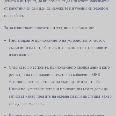
децата в интернет, да ви помогнат да извлечете максимума
от работния си ден или да намерите изгубения си телефон
или таблет.
За да използвате повечето от тях, ви е необходимо:
Инсталирайте приложението на устройството, често с
съгласието на потребителя, в зависимост от законовите
изисквания.
След като я настроите, приложението събира данни като
регистри на повиквания, текстови съобщения, GPS
местоположение, история на сърфиране и употреба.
Някои по-усъвършенствани приложения могат дори да
записват какво правите на екрана си или да слушат какво
се случва около вас.
Всички ваши данни се изпращат безопасно в облачен