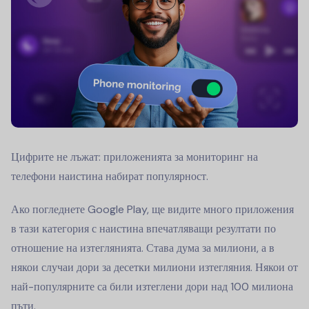
Цифрите не лъжат: приложенията за мониторинг на
телефони наистина набират популярност.
Ако погледнете Google Play, ще видите много приложения
в тази категория с наистина впечатляващи резултати по
отношение на изтеглянията. Става дума за милиони, а в
някои случаи дори за десетки милиони изтегляния. Някои от
най-популярните са били изтеглени дори над 100 милиона
пъти.