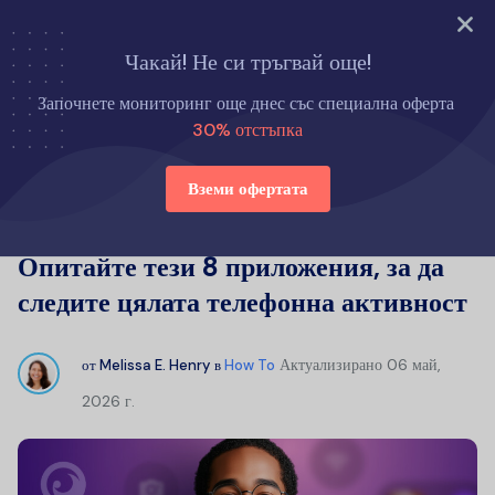
Опитайте сега
Чакай! Не си тръгвай още!
Начало
Как да
Започнете мониторинг още днес със специална оферта
Искате да проследите телефон? Опитайте тези 8 приложения, за
30% отстъпка
да следите цялата телефонна активност
Вземи офертата
Искате да проследите телефон?
Опитайте тези 8 приложения, за да
следите цялата телефонна активност
Актуализирано
06 май,
от
Melissa E. Henry
в
How To
2026 г.