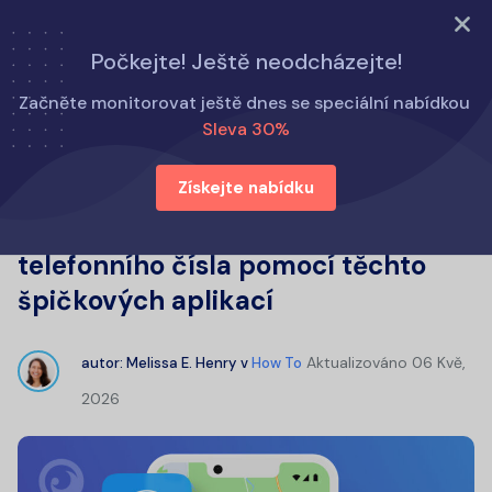
VYZKOUŠET NYNÍ
Počkejte! Ještě neodcházejte!
Domů
Jak na to
Začněte monitorovat ještě dnes se speciální nabídkou
Snadné sledování polohy telefonního čísla pomocí těchto
Sleva 30%
špičkových aplikací
Získejte nabídku
Snadné sledování polohy
telefonního čísla pomocí těchto
špičkových aplikací
Aktualizováno
06 Kvě,
autor:
Melissa E. Henry
v
How To
2026