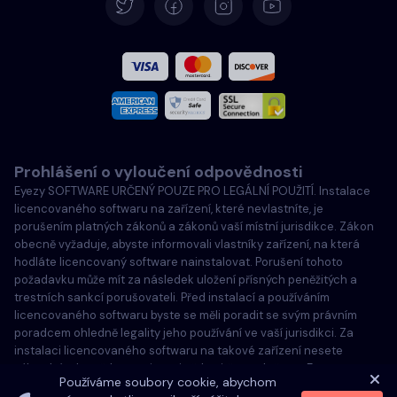
Španělština
Francouzština
Italština
Prohlášení o vyloučení odpovědnosti
Português
Eyezy SOFTWARE URČENÝ POUZE PRO LEGÁLNÍ POUŽITÍ. Instalace
licencovaného softwaru na zařízení, které nevlastníte, je
Türkçe
porušením platných zákonů a zákonů vaší místní jurisdikce. Zákon
obecně vyžaduje, abyste informovali vlastníky zařízení, na která
hodláte licencovaný software nainstalovat. Porušení tohoto
Polski
požadavku může mít za následek uložení přísných peněžitých a
trestních sankcí porušovateli. Před instalací a používáním
licencovaného softwaru byste se měli poradit se svým právním
poradcem ohledně legality jeho používání ve vaší jurisdikci. Za
instalaci licencovaného softwaru na takové zařízení nesete
výhradní odpovědnost a jste si vědomi, že společnost Eyezy za to
Používáme soubory cookie, abychom
nemůže nést odpovědnost.