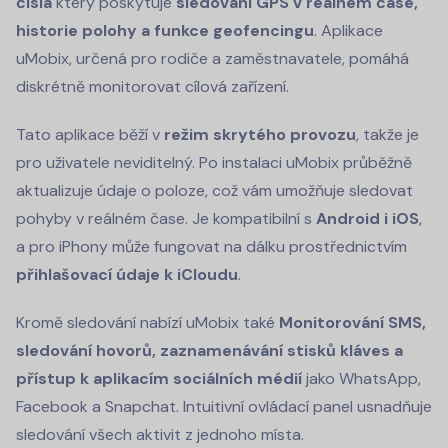
čísla
který poskytuje
sledování GPS v reálném čase,
historie polohy a funkce geofencingu
. Aplikace
uMobix, určená pro rodiče a zaměstnavatele, pomáhá
diskrétně monitorovat cílová zařízení.
Tato aplikace běží v
režim skrytého provozu
, takže je
pro uživatele neviditelný. Po instalaci uMobix průběžně
aktualizuje údaje o poloze, což vám umožňuje sledovat
pohyby v reálném čase. Je kompatibilní s
Android i iOS
,
a pro iPhony může fungovat na dálku prostřednictvím
přihlašovací údaje k iCloudu
.
Kromě sledování nabízí uMobix také
Monitorování SMS,
sledování hovorů, zaznamenávání stisků kláves a
přístup k aplikacím sociálních médií
jako WhatsApp,
Facebook a Snapchat. Intuitivní ovládací panel usnadňuje
sledování všech aktivit z jednoho místa.