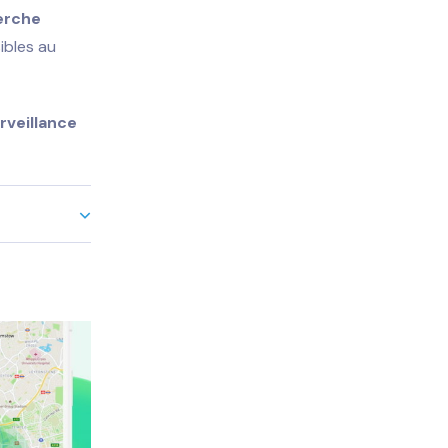
erche
ibles au
rveillance