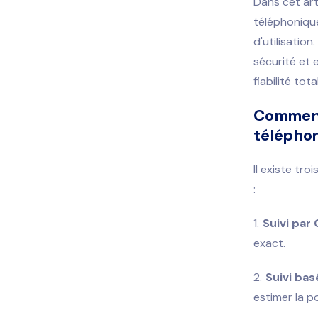
Dans cet arti
téléphonique,
d'utilisatio
sécurité et 
fiabilité tota
Comment
télépho
Il existe tr
:
Suivi par
exact.
Suivi bas
estimer la p