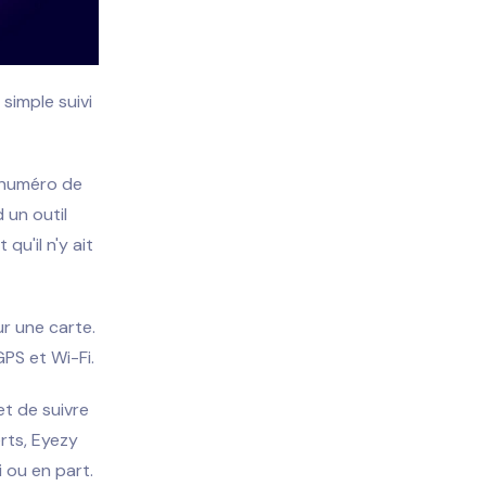
simple suivi
r numéro de
un outil
qu'il n'y ait
ur une carte.
GPS et Wi-Fi.
t de suivre
rts, Eyezy
 ou en part.