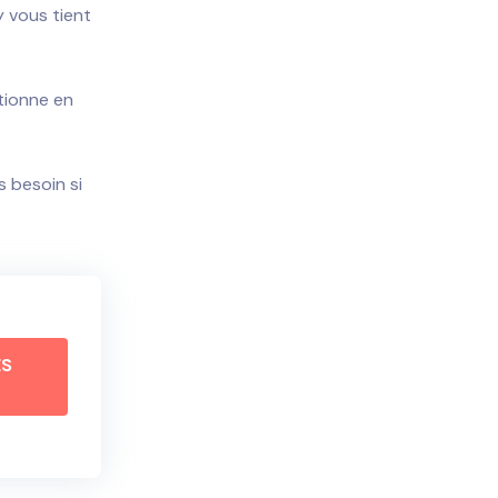
y vous tient
ctionne en
 besoin si
ÈS