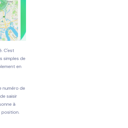
. C'est
us simples de
plement en
 le numéro de
de saisir
rsonne à
 position.