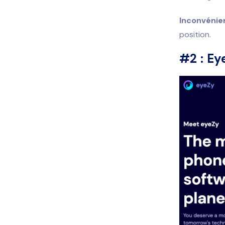
Inconvénien
position.
#2 : Ey