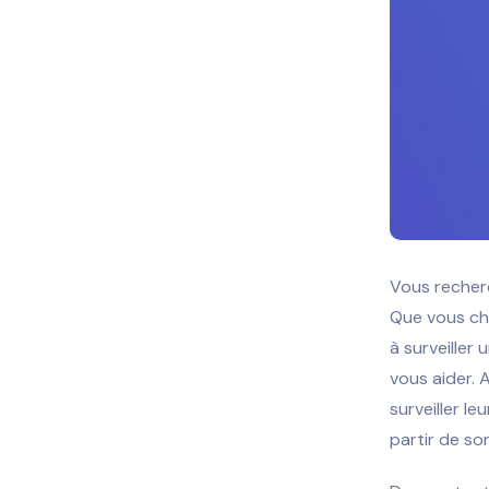
Vous recherc
Que vous che
à surveiller
vous aider.
A
surveiller l
partir de so