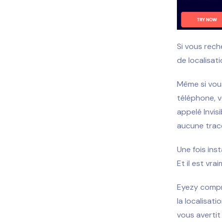
Si vous rech
de localisati
Même si vou
téléphone, v
appelé Invisi
aucune trace
Une fois ins
Et il est vr
Eyezy compre
la localisat
vous avertit