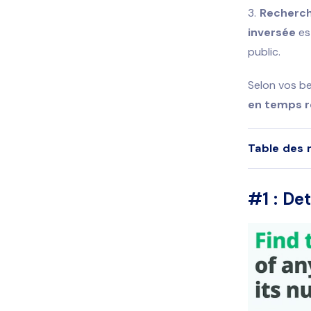
Recherch
inversée
es
public.
Selon vos b
en temps ré
Table des 
#1 : De