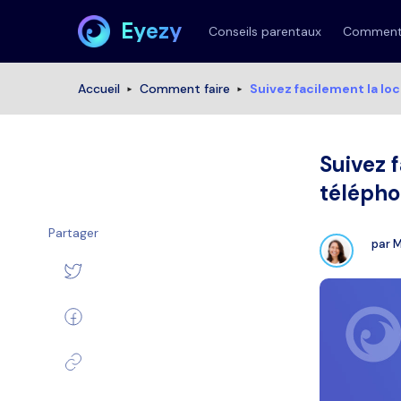
Eyezy
Conseils parentaux
Comment 
Accueil
Comment faire
Suivez facilement la lo
Suivez 
télépho
Partager
par
M