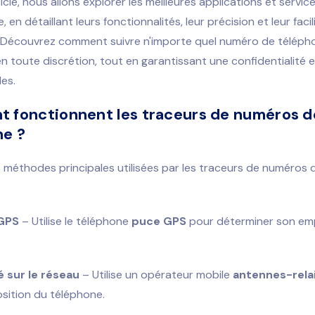
cle, nous allons explorer les meilleures applications et service
 en détaillant leurs fonctionnalités, leur précision et leur facil
n. Découvrez comment suivre n'importe quel numéro de téléph
en toute discrétion, tout en garantissant une confidentialité 
les.
 fonctionnent les traceurs de numéros d
ne ?
ois méthodes principales utilisées par les traceurs de numéros
 GPS
– Utilise le téléphone
puce GPS
pour déterminer son e
é sur le réseau
– Utilise un opérateur mobile
antennes-rela
osition du téléphone.