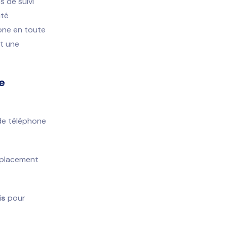
s de suivi
ité
one en toute
et une
e
 de téléphone
mplacement
is
pour