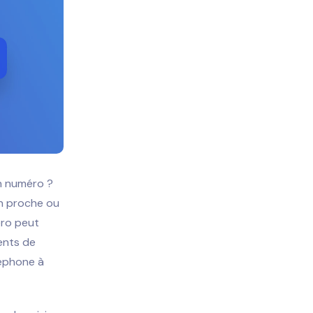
on numéro ?
un proche ou
éro peut
ents de
léphone à