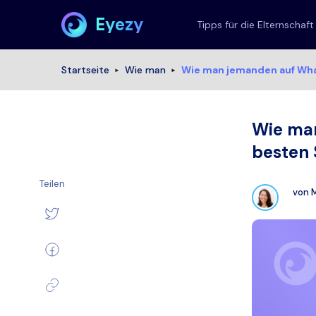
Eyezy
Tipps für die Elternschaft
Startseite
Wie man
Wie man jemanden auf What
Wie man
besten 
Teilen
von
M