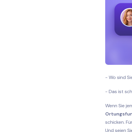
- Wo sind Si
- Das ist sc
Wenn Sie je
Ortungsfun
schicken. Fü
Und seien Si