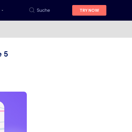
Suche
TRY NOW
e 5