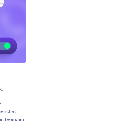
n
.
-
lienchat
eit beenden.