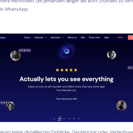
ichere Methoden, um jemanden länger als acht Stunden zu verf
ls WhatsApp.
tet keine detaillierten Einblicke, Geofencing oder Verlaufsver