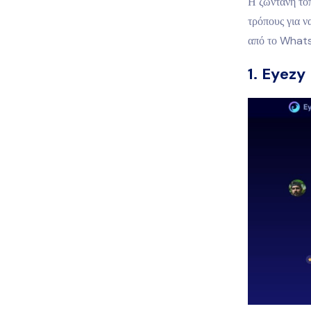
Η ζωντανή το
τρόπους για 
από το What
1. Eyezy