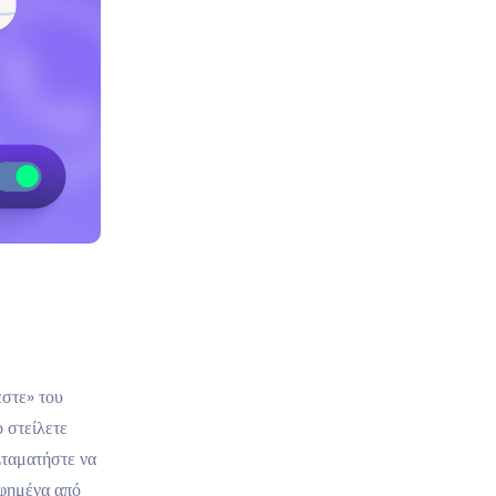
εστε» του
 στείλετε
Σταματήστε να
αφημένα από