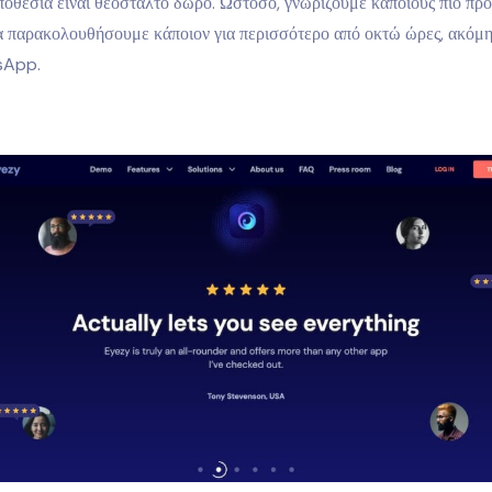
ποθεσία είναι θεόσταλτο δώρο. Ωστόσο, γνωρίζουμε κάποιους πιο πρ
να παρακολουθήσουμε κάποιον για περισσότερο από οκτώ ώρες, ακόμ
sApp.