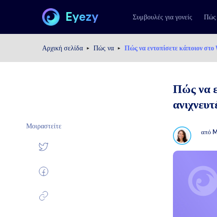
Eyezy
Συμβουλές για γονείς
Πώς
Αρχική σελίδα
Πώς να
Πώς να εντοπίσετε κάποιον στο
Πώς να 
ανιχνευτ
Μοιραστείτε
από
M