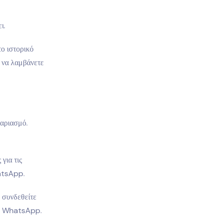
ι.
το ιστορικό
α να λαμβάνετε
γαριασμό.
για τις
hatsApp.
 συνδεθείτε
ού WhatsApp.