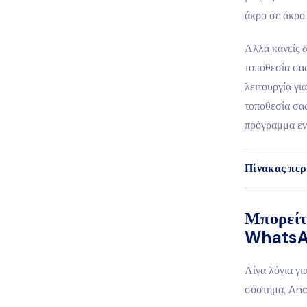
άκρο σε άκρο.
Αλλά κανείς δ
τοποθεσία σας
λειτουργία γι
τοποθεσία σας
πρόγραμμα εν
Πίνακας περ
Μπορείτε
WhatsA
Λίγα λόγια γι
σύστημα, Andr