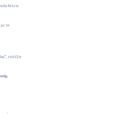
ποία θέλετε
 με το
ας”, επιλέξτε
ινής