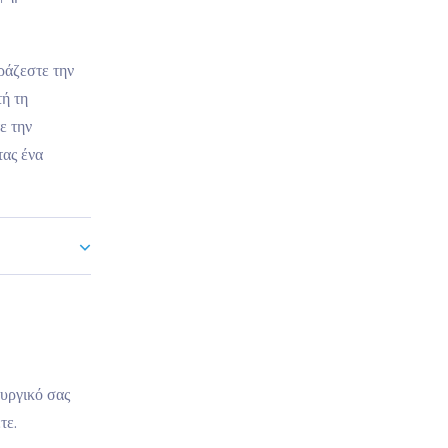
ιράζεστε την
τή τη
ε την
ας ένα
ουργικό σας
τε.