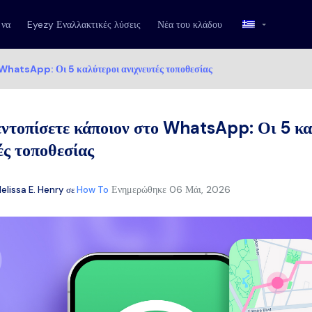
 να
Eyezy Εναλλακτικές λύσεις
Νέα του κλάδου
 WhatsApp: Οι 5 καλύτεροι ανιχνευτές τοποθεσίας
εντοπίσετε κάποιον στο WhatsApp: Οι 5 κα
ές τοποθεσίας
Ενημερώθηκε
06 Μάι, 2026
elissa E. Henry
σε
How To