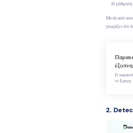
Η ρύθμιση 
Μετά από αυτό
γνωρίζει ότι 
Παρακο
έξυπνα
Η παρακολ
το Eyezy.
2. Detec