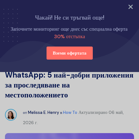
Опитайте сега
Чакай! Не си тръгвай още!
Начало
Как да
Започнете мониторинг още днес със специална оферта
Как да проследите някого в WhatsApp: 5 най-добри
30% отстъпка
приложения за проследяване на местоположението
Вземи офертата
Как да проследите някого в
WhatsApp: 5 най-добри приложения
за проследяване на
местоположението
Актуализирано
06 май,
от
Melissa E. Henry
в
How To
2026 г.