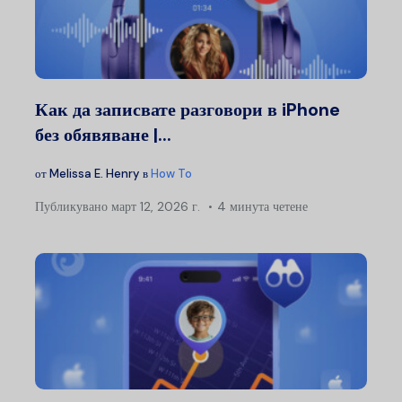
Как да записвате разговори в iPhone
без обявяване |...
от
Melissa E. Henry
в
How To
Публикувано
март 12, 2026 г.
4 минута четене