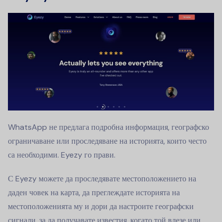
WhatsApp не предлага подробна информация, географско
ограничаване или проследяване на историята, които често
са необходими. Eyezy го прави.
С Eyezy можете да проследявате местоположението на
даден човек на карта, да преглеждате историята на
местоположенията му и дори да настроите географски
сигнали, за да получавате известия, когато той влезе или